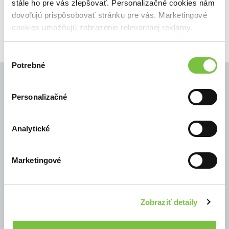
stále ho pre vás zlepšovať. Personalizačné cookies nám
🍎 Vypredané
dovoľujú prispôsobovať stránku pre vás. Marketingové
cookies umožňujú zobrazenie relevantnej reklamy.
Niektoré údaje zdieľame aj s tretími stranami. Veľmi by
nám pomohlo, keby sme mohli používať všetky tieto
Výber
cookies.
Potrebné
súhlasu
Personalizačné
© Všetky práva vyhradené
Analytické
Marketingové
Zobraziť detaily