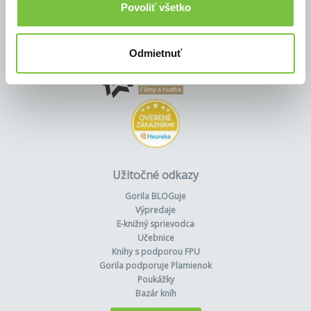
Povoliť všetko
Odmietnuť
Užitočné odkazy
Gorila BLOGuje
Výpredaje
E-knižný sprievodca
Učebnice
Knihy s podporou FPU
Gorila podporuje Plamienok
Poukážky
Bazár kníh