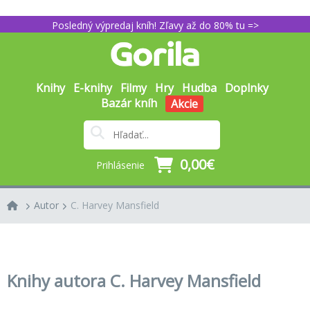
Posledný výpredaj kníh! Zľavy až do 80% tu =>
Knihy
E-knihy
Filmy
Hry
Hudba
Doplnky
Bazár kníh
Akcie
0,00€
Prihlásenie
Autor
C. Harvey Mansfield
Knihy autora C. Harvey Mansfield