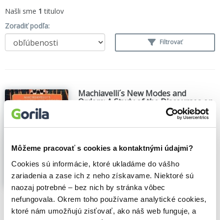
Našli sme
1
titulov
Zoradiť podľa:
Filtrovať
Machiavelli´s New Modes and
Orders: A Study of the Discourses on
Livy
C. Harvey Mansfield
,
University of Chicago
(2001)
Machiavelli's New Modes and Orders is
Môžeme pracovať s cookies a kontaktnými údajmi?
the only full-length interpretive study on
Cookies sú informácie, ktoré ukladáme do vášho
Machiavelli's controversial and ambiguous
work, Discourses on Livy. These
zariadenia a zase ich z neho získavame. Niektoré sú
discourses, considered by some to be
naozaj potrebné – bez nich by stránka vôbec
Machiavelli's most important work, are
nefungovala. Okrem toho používame analytické cookies,
thoroughly explained...
Zobraziť viac
ktoré nám umožňujú zisťovať, ako náš web funguje, a