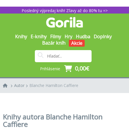
Posledný výpredaj kníh! Zľavy až do 80% tu =>
Knihy
E-knihy
Filmy
Hry
Hudba
Doplnky
Bazár kníh
Akcie
0,00€
Prihlásenie
Autor
Blanche Hamilton Caffiere
Knihy autora Blanche Hamilton
Caffiere