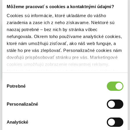
2,29€
Do košíka
Môžeme pracovať s cookies a kontaktnými údajmi?
Cookies sú informácie, ktoré ukladáme do vášho
zariadenia a zase ich z neho získavame. Niektoré sú
Hodně smíchu a pár slz : vzpomínky
naozaj potrebné – bez nich by stránka vôbec
na přátelství s Betty MacDonaldovou
a její rodinou - prečítaná (bazár kníh)
nefungovala. Okrem toho používame analytické cookies,
Blanche Hamilton Caffiere
,
(1999)
ktoré nám umožňujú zisťovať, ako náš web funguje, a
stále ho pre vás zlepšovať. Personalizačné cookies nám
Přeloženo z angličtiny
Zobraziť viac
dovoľujú prispôsobovať stránku pre vás. Marketingové
cookies umožňujú zobrazenie relevantnej reklamy.
Niektoré údaje zdieľame aj s tretími stranami. Veľmi by
nám pomohlo, keby sme mohli používať všetky tieto
Výber
cookies.
🌴 Máme na sklade, posielame ihneď.
Potrebné
súhlasu
2,10€
Do košíka
Personalizačné
Analytické