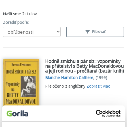
Našli sme
2
titulov
Zoradiť podľa:
Filtrovať
Hodně smíchu a pár slz : vzpomínky
na přátelství s Betty MacDonaldovou
a její rodinou - prečítaná (bazár kníh)
Blanche Hamilton Caffiere
,
(1999)
Přeloženo z angličtiny
Zobraziť viac
🌴 Máme na sklade, posielame ihneď.