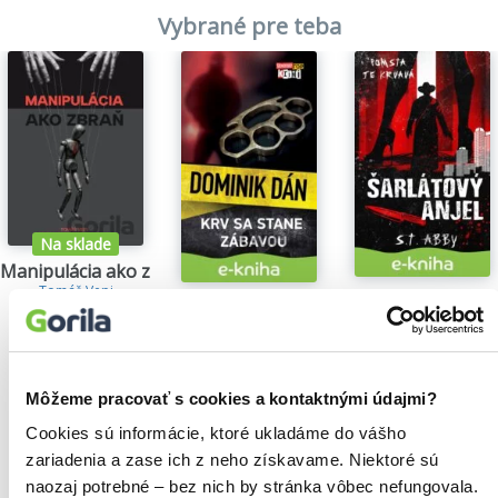
Vybrané pre teba
Na sklade
Manipulácia ako zbraň
Tomáš Vepi
Šarlátový anjel
Krv sa stane zábavou
15,79€
S.T. Abby
Dominik Dán
5,84€
14,35€
Môžeme pracovať s cookies a kontaktnými údajmi?
Cookies sú informácie, ktoré ukladáme do vášho
zariadenia a zase ich z neho získavame. Niektoré sú
Našli sme
0
titulov
naozaj potrebné – bez nich by stránka vôbec nefungovala.