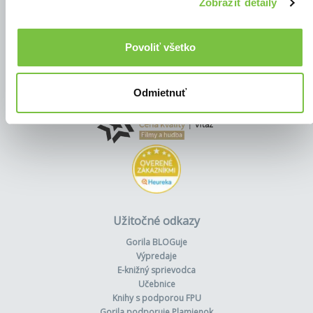
Zobraziť detaily
Povoliť všetko
Odmietnuť
Užitočné odkazy
Gorila BLOGuje
Výpredaje
E-knižný sprievodca
Učebnice
Knihy s podporou FPU
Gorila podporuje Plamienok