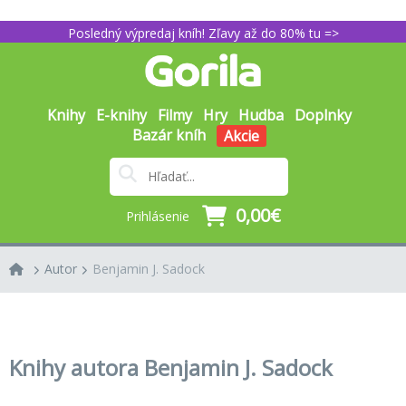
Posledný výpredaj kníh! Zľavy až do 80% tu =>
Knihy
E-knihy
Filmy
Hry
Hudba
Doplnky
Bazár kníh
Akcie
0,00€
Prihlásenie
Autor
Benjamin J. Sadock
Knihy autora Benjamin J. Sadock