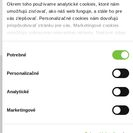
Zoradiť podľa:
Okrem toho používame analytické cookies, ktoré nám
umožňujú zisťovať, ako náš web funguje, a stále ho pre
Filtrovať
vás zlepšovať. Personalizačné cookies nám dovoľujú
prispôsobovať stránku pre vás. Marketingové cookies
umožňujú zobrazenie relevantnej reklamy. Niektoré údaje
zdieľame aj s tretími stranami. Veľmi by nám pomohlo,
keby sme mohli používať všetky tieto cookies.
Výber
Potrebné
súhlasu
Personalizačné
© Všetky práva vyhradené
Analytické
Marketingové