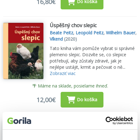
16,80€
Do košíka
Úspěšný chov slepic
Beate Peitz
,
Leopold Peitz
,
Wilhelm Bauer
,
Víkend
(2020)
Tato kniha vám pomůže vybrat si správné
plemeno slepic. Dozvíte se, co slepice
potřebují, aby zůstaly zdravé, jak je
nejlépe ustájit, krmit a pečovat o ně...
Zobraziť viac
🌴 Máme na sklade, posielame ihneď.
12,00€
Do košíka
Chov slepic
Beate Peitz
,
Leopold Peitz
,
Brázda
(2022)
Šťastné slepice na vaší zahradě