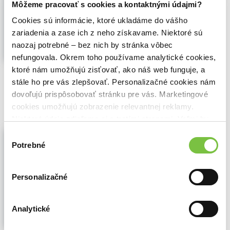
Môžeme pracovať s cookies a kontaktnými údajmi?
Slepice na vlastní zahradě? Soběstačnost
Cookies sú informácie, ktoré ukladáme do vášho
ve vajíčkách? Ale samozřejmě! Chov slepic
je trendy koníčkem. Péče o ně a jejich
zariadenia a zase ich z neho získavame. Niektoré sú
pozorování přináší nejen zábavu, ale také
naozaj potrebné – bez nich by stránka vôbec
pěkný...
Zobraziť viac
nefungovala. Okrem toho používame analytické cookies,
ktoré nám umožňujú zisťovať, ako náš web funguje, a
🌴 Máme na sklade, posielame ihneď.
stále ho pre vás zlepšovať. Personalizačné cookies nám
17,60€
dovoľujú prispôsobovať stránku pre vás. Marketingové
Do košíka
cookies umožňujú zobrazenie relevantnej reklamy.
Niektoré údaje zdieľame aj s tretími stranami. Veľmi by
nám pomohlo, keby sme mohli používať všetky tieto
Chováme drůbež
Výber
cookies.
Potrebné
Beate Peitz
,
Leopold Peitz
,
Víkend
(2008)
súhlasu
Autoři této knihy Vás krok za krokem
provázejí vším, co potřebujete vědět o
Personalizačné
chovu drůbeže. Radí Vám, jak má vypadat
správné ustájení a výběh, odchov kuřat...
Zobraziť viac
Analytické