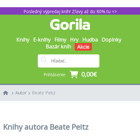
Posledný výpredaj kníh! Zľavy až do 80% tu =>
Knihy
E-knihy
Filmy
Hry
Hudba
Doplnky
Bazár kníh
Akcie
0,00€
Prihlásenie
Autor
Beate Peitz
Knihy autora Beate Peitz