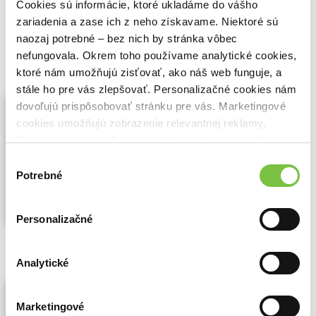
Cookies sú informácie, ktoré ukladáme do vášho
🌴 Máme na sklade, posielame ihneď.
zariadenia a zase ich z neho získavame. Niektoré sú
naozaj potrebné – bez nich by stránka vôbec
6,80€
Do košíka
nefungovala. Okrem toho používame analytické cookies,
ktoré nám umožňujú zisťovať, ako náš web funguje, a
stále ho pre vás zlepšovať. Personalizačné cookies nám
Kavárna na Nilu
dovoľujú prispôsobovať stránku pre vás. Marketingové
Bartle Bull
,
BB/art
cookies umožňujú zobrazenie relevantnej reklamy.
Je otázkou času, kdy i sem dolehne
Niektoré údaje zdieľame aj s tretími stranami. Veľmi by
rachocení dějin zvenčí...
Zobraziť viac
nám pomohlo, keby sme mohli používať všetky tieto
Výber
cookies.
Potrebné
súhlasu
Personalizačné
🍎 Vypredané
Analytické
Šanghajské nádraží
Bartle Bull
,
BB/art
(2008)
Marketingové