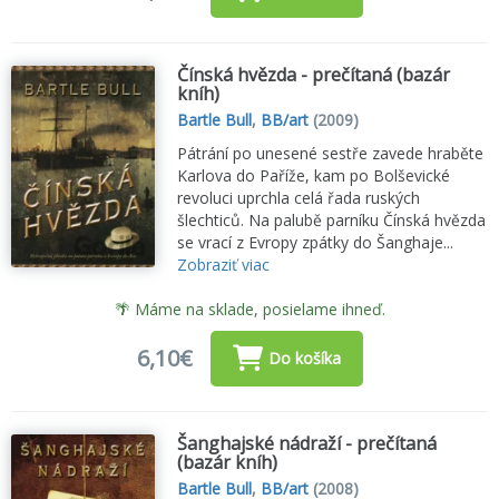
Čínská hvězda - prečítaná (bazár
kníh)
Bartle Bull
,
BB/art
(2009)
Pátrání po unesené sestře zavede hraběte
Karlova do Paříže, kam po Bolševické
revoluci uprchla celá řada ruských
šlechticů. Na palubě parníku Čínská hvězda
se vrací z Evropy zpátky do Šanghaje...
Zobraziť viac
🌴 Máme na sklade, posielame ihneď.
6,10€
Do košíka
Šanghajské nádraží - prečítaná
(bazár kníh)
Bartle Bull
,
BB/art
(2008)