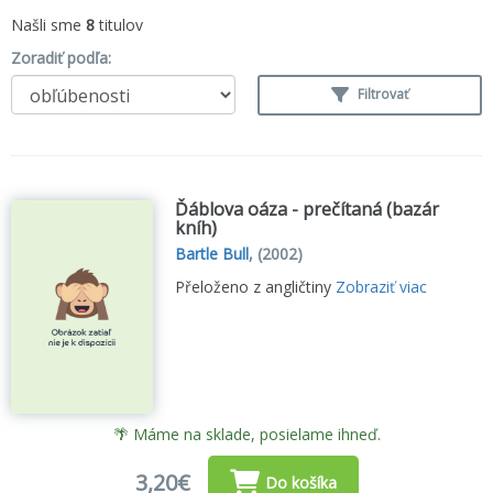
Našli sme
8
titulov
Zoradiť podľa:
Filtrovať
Ďáblova oáza - prečítaná (bazár
kníh)
Bartle Bull
,
(2002)
Přeloženo z angličtiny
Zobraziť viac
🌴 Máme na sklade, posielame ihneď.
3,20€
Do košíka