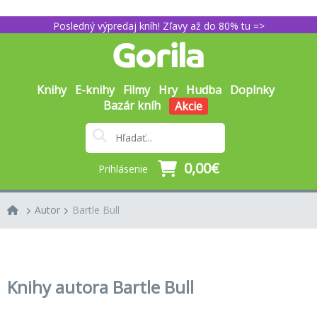
Posledný výpredaj kníh! Zľavy až do 80% tu =>
Knihy
E-knihy
Filmy
Hry
Hudba
Doplnky
Bazár kníh
Akcie
0,00€
Prihlásenie
Autor
Bartle Bull
Knihy autora Bartle Bull