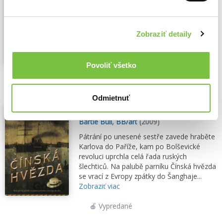
Děj románu se odehrává v pohnuté době
na počátku 20. století v jednom z
nejrušnějších měst světa, čínské Šanghaji.
Zobraziť detaily
Zobraziť viac
Povoliť všetko
🍎 Vypredané
Odmietnuť
Čínská hvězda
Bartle Bull
,
BB/art
(2009)
Pátrání po unesené sestře zavede hraběte
Karlova do Paříže, kam po Bolševické
revoluci uprchla celá řada ruských
šlechticů. Na palubě parníku Čínská hvězda
se vrací z Evropy zpátky do Šanghaje...
Zobraziť viac
🍎 Vypredané