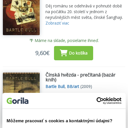
Děj románu se odehrává v pohnuté době
na počátku 20. století v jednom z
nejrušnějších měst světa, čínské Šanghaji.
Zobraziť viac
🌴 Máme na sklade, posielame ihneď.
9,60€
Do košíka
Čínská hvězda - prečítaná (bazár
kníh)
Bartle Bull
,
BB/art
(2009)
Pátrání po unesené sestře zavede hraběte
Karlova do Paříže, kam po Bolševické
revoluci uprchla celá řada ruských
šlechticů. Na palubě parníku Čínská hvězda
se vrací z Evropy zpátky do Šanghaje...
Môžeme pracovať s cookies a kontaktnými údajmi?
Zobraziť viac