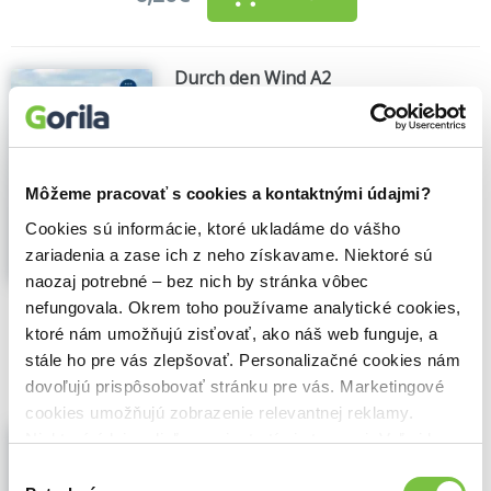
Durch den Wind A2
Annette Weber
,
Max Hueber Verlag
Niveau A2 Zielgruppe: Kinder/Jugendliche
von 12-16 Jahren (Niveaustufe A2) Merle
macht in den Sommerferien eine
Môžeme pracovať s cookies a kontaktnými údajmi?
mehrtägige Fahrradtour mit ihrem Freund
Clemens nach Ostfriesland....
Zobraziť viac
Cookies sú informácie, ktoré ukladáme do vášho
zariadenia a zase ich z neho získavame. Niektoré sú
naozaj potrebné – bez nich by stránka vôbec
🍌 Odosielame o 10 dní.
nefungovala. Okrem toho používame analytické cookies,
ktoré nám umožňujú zisťovať, ako náš web funguje, a
6,20€
Do košíka
stále ho pre vás zlepšovať. Personalizačné cookies nám
dovoľujú prispôsobovať stránku pre vás. Marketingové
cookies umožňujú zobrazenie relevantnej reklamy.
Wie Hund und Katze A1
Niektoré údaje zdieľame aj s tretími stranami. Veľmi by
Annette Weber
,
Max Hueber Verlag
nám pomohlo, keby sme mohli používať všetky tieto
Výber