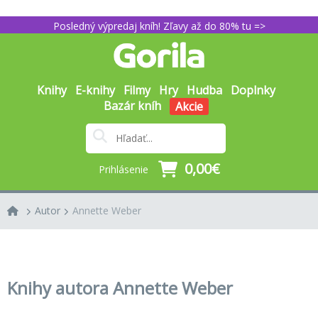
Posledný výpredaj kníh! Zľavy až do 80% tu =>
Knihy
E-knihy
Filmy
Hry
Hudba
Doplnky
Bazár kníh
Akcie
0,00€
Prihlásenie
Autor
Annette Weber
Knihy autora Annette Weber