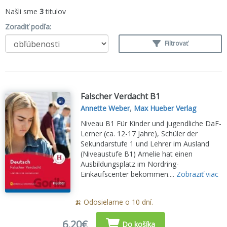
Našli sme
3
titulov
Zoradiť podľa:
Filtrovať
Falscher Verdacht B1
Annette Weber
,
Max Hueber Verlag
Niveau B1 Für Kinder und jugendliche DaF-
Lerner (ca. 12-17 Jahre), Schüler der
Sekundarstufe 1 und Lehrer im Ausland
(Niveaustufe B1) Amelie hat einen
Ausbildungsplatz im Nordring-
Einkaufscenter bekommen....
Zobraziť viac
🍌 Odosielame o 10 dní.
6,20€
Do košíka