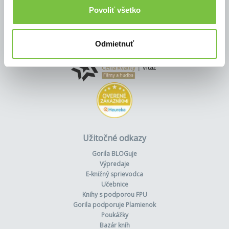
Povoliť všetko
Odmietnuť
Užitočné odkazy
Gorila BLOGuje
Výpredaje
E-knižný sprievodca
Učebnice
Knihy s podporou FPU
Gorila podporuje Plamienok
Poukážky
Bazár kníh