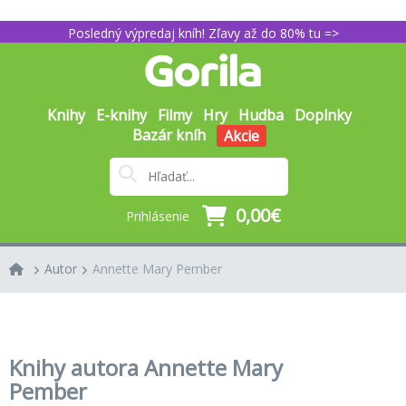
Posledný výpredaj kníh! Zľavy až do 80% tu =>
Knihy
E-knihy
Filmy
Hry
Hudba
Doplnky
Bazár kníh
Akcie
0,00€
Prihlásenie
Autor
Annette Mary Pember
Knihy autora Annette Mary
Pember