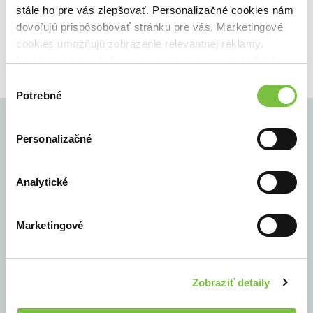
stále ho pre vás zlepšovať. Personalizačné cookies nám
dovoľujú prispôsobovať stránku pre vás. Marketingové
cookies umožňujú zobrazenie relevantnej reklamy.
Niektoré údaje zdieľame aj s tretími stranami. Veľmi by
nám pomohlo, keby sme mohli používať všetky tieto
Výber
cookies.
Potrebné
súhlasu
Personalizačné
© Všetky práva vyhradené
Analytické
Marketingové
Zobraziť detaily