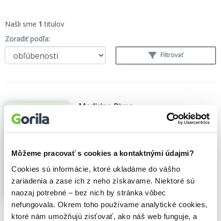
Našli sme
1
titulov
Zoradiť podľa:
Filtrovať
Medicine River
Annette Mary Pember
,
Random House
(2025)
Zobraziť viac
Môžeme pracovať s cookies a kontaktnými údajmi?
Cookies sú informácie, ktoré ukladáme do vášho
zariadenia a zase ich z neho získavame. Niektoré sú
naozaj potrebné – bez nich by stránka vôbec
nefungovala. Okrem toho používame analytické cookies,
🍎 Vypredané
ktoré nám umožňujú zisťovať, ako náš web funguje, a