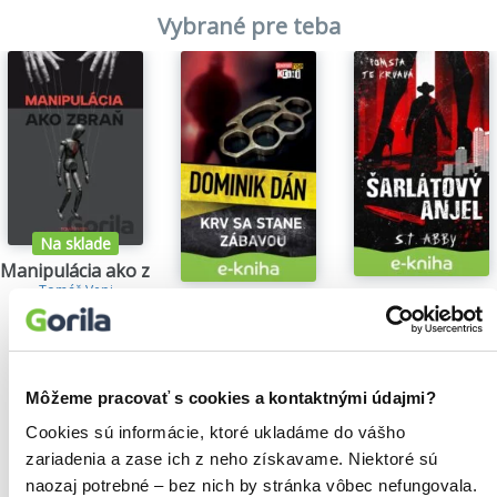
Vybrané pre teba
Na sklade
Manipulácia ako zbraň
Tomáš Vepi
Šarlátový anjel
Krv sa stane zábavou
15,79€
S.T. Abby
Dominik Dán
5,84€
14,35€
Môžeme pracovať s cookies a kontaktnými údajmi?
Cookies sú informácie, ktoré ukladáme do vášho
zariadenia a zase ich z neho získavame. Niektoré sú
Našli sme
0
titulov
naozaj potrebné – bez nich by stránka vôbec nefungovala.