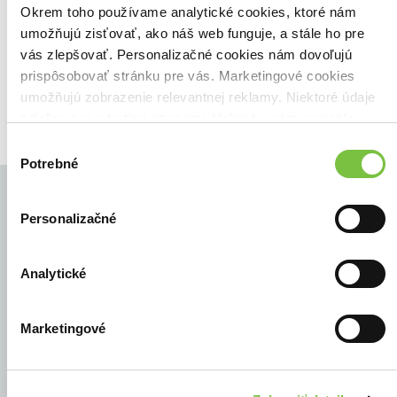
Zoradiť podľa:
Okrem toho používame analytické cookies, ktoré nám
umožňujú zisťovať, ako náš web funguje, a stále ho pre
Filtrovať
vás zlepšovať. Personalizačné cookies nám dovoľujú
prispôsobovať stránku pre vás. Marketingové cookies
umožňujú zobrazenie relevantnej reklamy. Niektoré údaje
zdieľame aj s tretími stranami. Veľmi by nám pomohlo,
keby sme mohli používať všetky tieto cookies.
Výber
Potrebné
súhlasu
Personalizačné
© Všetky práva vyhradené
Analytické
Marketingové