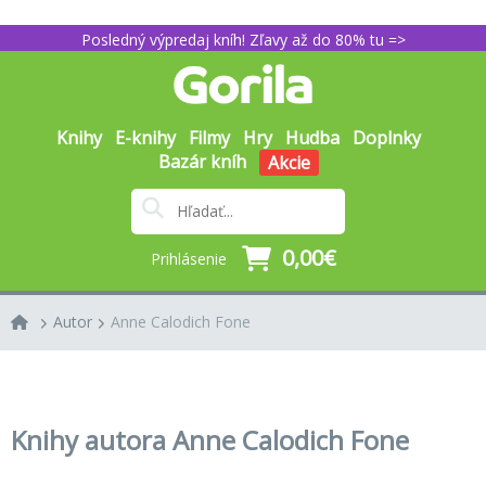
Posledný výpredaj kníh! Zľavy až do 80% tu =>
Knihy
E-knihy
Filmy
Hry
Hudba
Doplnky
Bazár kníh
Akcie
0,00€
Prihlásenie
Autor
Anne Calodich Fone
Knihy autora Anne Calodich Fone