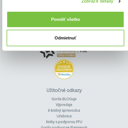
Zobraziť detaily
Povoliť všetko
Odmietnuť
Užitočné odkazy
Gorila BLOGuje
Výpredaje
E-knižný sprievodca
Učebnice
Knihy s podporou FPU
Gorila podporuje Plamienok