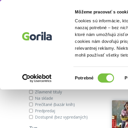
Môžeme pracovať s cooki
Autor
Anjum Anand
Knihy
E-knihy
Filmy
Cookies sú informácie, kt
naozaj potrebné – bez nic
ktoré nám umožňujú zisťov
cookies nám dovoľujú pri
Knihy autora Anjum Anand
relevantnej reklamy. Niek
mohli používať všetky tiet
Zobraziť iba
Výber
Našli s
Potrebné
P
súhlasu
Novinky
Zľavnené tituly
Na sklade
Prečítané (bazár kníh)
Predpredaj
Dostupné (bez vypredaných)