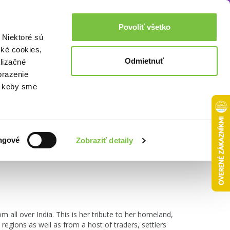
Akcie a zľavy
0,00€
Povoliť všetko
Prihlásenie
 Niektoré sú
cké cookies,
Odmietnuť
lizačné
brazenie
o, keby sme
Zoradiť podľa:
ngové
Zobraziť detaily
 all over India. This is her tribute to her homeland,
 regions as well as from a host of traders, settlers