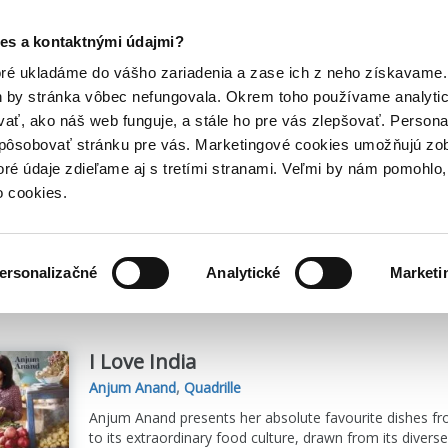
Posledný výpredaj kníh! Zľavy až do 80% tu =>
es a kontaktnými údajmi?
Hry
Hudba
Doplnky
Bazár kníh
oré ukladáme do vášho zariadenia a zase ich z neho získavame.
h by stránka vôbec nefungovala. Okrem toho používame analyti
ať, ako náš web funguje, a stále ho pre vás zlepšovať. Persona
spôsobovať stránku pre vás. Marketingové cookies umožňujú zo
toré údaje zdieľame aj s tretími stranami. Veľmi by nám pomohl
o cookies.
me
1
titulov
ersonalizačné
Analytické
Marketi
I Love India
Anjum Anand
,
Quadrille
Anjum Anand presents her absolute favourite dishes from
to its extraordinary food culture, drawn from its diverse