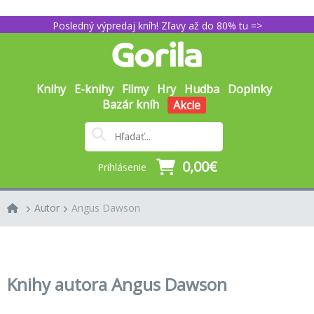
Posledný výpredaj kníh! Zľavy až do 80% tu =>
Knihy
E-knihy
Filmy
Hry
Hudba
Doplnky
Bazár kníh
Akcie
0,00€
Prihlásenie
Autor
Angus Dawson
Knihy autora Angus Dawson