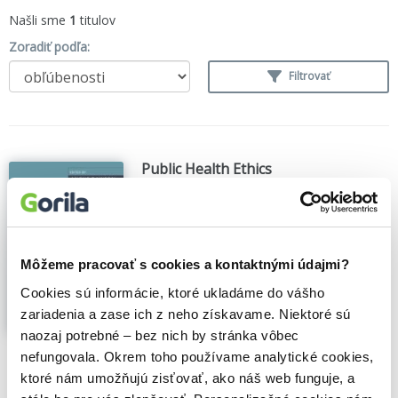
Našli sme
1
titulov
Zoradiť podľa:
Filtrovať
Public Health Ethics
Angus Dawson
,
Cambridge University
Press
(2015)
Public health ethics is a discipline
concerned with the health of the public or
Môžeme pracovať s cookies a kontaktnými údajmi?
a population as a whole, rather than
focusing on the individual. This book
Cookies sú informácie, ktoré ukladáme do vášho
introduces a number of this new field's
zariadenia a zase ich z neho získavame. Niektoré sú
central concepts and explores the key and
naozaj potrebné – bez nich by stránka vôbec
controversial...
Zobraziť viac
nefungovala. Okrem toho používame analytické cookies,
🍎 Vypredané
ktoré nám umožňujú zisťovať, ako náš web funguje, a