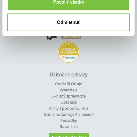
Povoliť všetko
Odmietnuť
Užitočné odkazy
Gorila BLOGuje
Výpredaje
E-knižný sprievodca
Učebnice
Knihy s podporou FPU
Gorila podporuje Plamienok
Poukážky
Bazár kníh