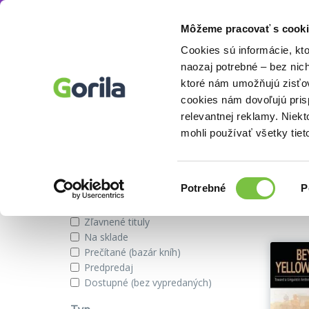
Môžeme pracovať s cooki
Autor
Angela Reyes
Knihy
E-knihy
Filmy
Cookies sú informácie, kt
naozaj potrebné – bez nic
ktoré nám umožňujú zisťov
cookies nám dovoľujú pri
Knihy autora Angela Reyes
relevantnej reklamy. Niek
mohli používať všetky tiet
Zobraziť iba
Výber
Našli s
Potrebné
P
súhlasu
Novinky
Zľavnené tituly
Na sklade
Prečítané (bazár kníh)
Predpredaj
Dostupné (bez vypredaných)