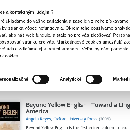
Posledný výpredaj kníh! Zľavy až do 80% tu =>
es a kontaktnými údajmi?
Hry
Hudba
Doplnky
Bazár kníh
oré ukladáme do vášho zariadenia a zase ich z neho získavame.
h by stránka vôbec nefungovala. Okrem toho používame analyti
ať, ako náš web funguje, a stále ho pre vás zlepšovať. Persona
spôsobovať stránku pre vás. Marketingové cookies umožňujú zo
toré údaje zdieľame aj s tretími stranami. Veľmi by nám pomohl
o cookies.
me
1
titulov
ersonalizačné
Analytické
Marketi
Beyond Yellow English : Toward a Ling
America
Angela Reyes
,
Oxford University Press
(2009)
Beyond Yellow English is the first edited volume to exa