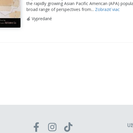
the rapidly growing Asian Pacific American (APA) popul
broad range of perspectives from...
Zobraziť viac
🍎 Vypredané
Už