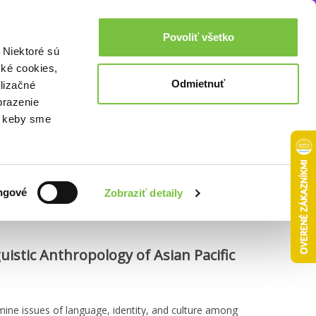
Akcie a zľavy
0,00€
Povoliť všetko
Prihlásenie
 Niektoré sú
cké cookies,
Odmietnuť
lizačné
brazenie
o, keby sme
Zoradiť podľa:
ngové
Zobraziť detaily
uistic Anthropology of Asian Pacific
mine issues of language, identity, and culture among