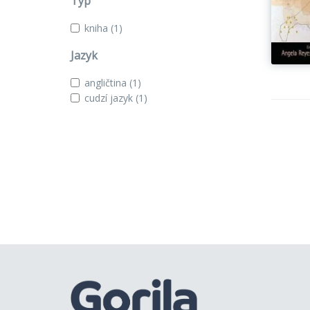
Typ
kniha
(1)
Jazyk
angličtina
(1)
cudzí jazyk
(1)