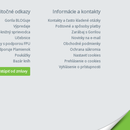
itočné odkazy
Informácie a kontakty
Gorila BLOGuje
Kontakty a často kladené otázky
Výpredaje
Poštovné a spôsoby platby
-knižný sprievodca
Zarábaj s Gorilou
Učebnice
Novinky na e-mail
hy s podporou FPU
Obchodné podmienky
dporuje Plamienok
Ochrana súkromia
Poukážky
Nastaviť cookies
Bazár kníh
Prehlásenie o cookies
Vyhlásenie o prístupnosti
stúpiť od zmluvy