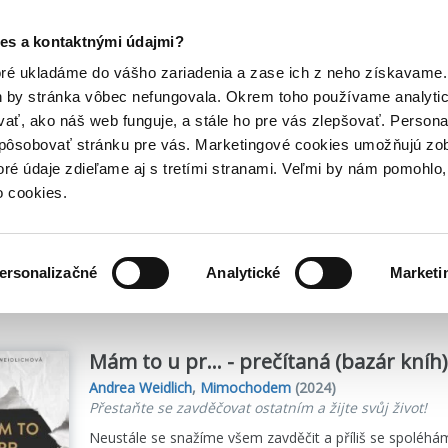
Posledný výpredaj kníh! Zľavy až do 80% tu =>
es a kontaktnými údajmi?
Hry
Hudba
Doplnky
Bazár kníh
oré ukladáme do vášho zariadenia a zase ich z neho získavame.
h by stránka vôbec nefungovala. Okrem toho používame analyti
ať, ako náš web funguje, a stále ho pre vás zlepšovať. Persona
spôsobovať stránku pre vás. Marketingové cookies umožňujú zo
toré údaje zdieľame aj s tretími stranami. Veľmi by nám pomohl
o cookies.
me
3
titulov
ersonalizačné
Analytické
Marketi
Mám to u pr… - prečítaná (bazár kníh)
Andrea Weidlich
,
Mimochodem
(2024)
Přestaňte se zavděčovat ostatním a žijte svůj život!
Neustále se snažíme všem zavděčit a příliš se spoléhá