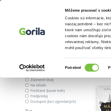
Môžeme pracovať s cooki
Autor
Andrea Weidlich
Knihy
E-knihy
Filmy
Cookies sú informácie, kt
naozaj potrebné – bez nic
ktoré nám umožňujú zisťov
cookies nám dovoľujú pri
Knihy autora Andrea Weidlich
relevantnej reklamy. Niek
mohli používať všetky tiet
Zobraziť iba
Výber
Našli s
Potrebné
P
súhlasu
Novinky
Zľavnené tituly
Na sklade
Prečítané (bazár kníh)
Predpredaj
Dostupné (bez vypredaných)