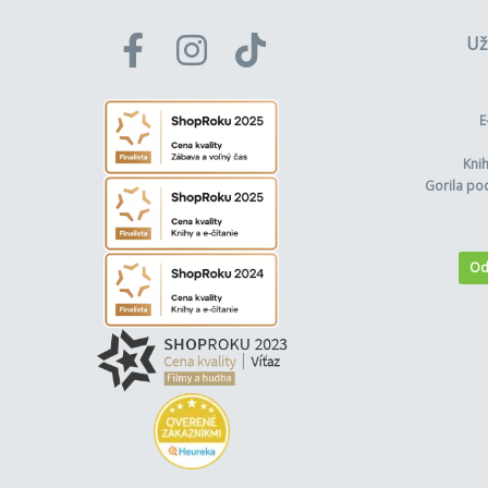
Už
E
Kni
Gorila po
Od