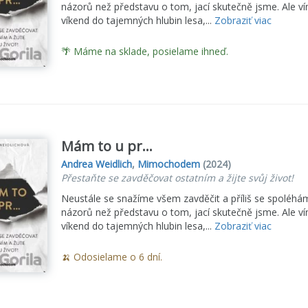
názorů než představu o tom, jací skutečně jsme. Ale ví
víkend do tajemných hlubin lesa,...
Zobraziť viac
🌴 Máme na sklade, posielame ihneď.
Mám to u pr…
Andrea Weidlich
,
Mimochodem
(2024)
Přestaňte se zavděčovat ostatním a žijte svůj život!
Neustále se snažíme všem zavděčit a příliš se spoléhá
názorů než představu o tom, jací skutečně jsme. Ale ví
víkend do tajemných hlubin lesa,...
Zobraziť viac
🍌 Odosielame o 6 dní.