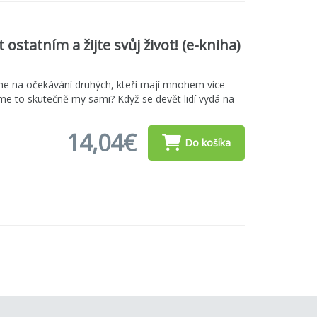
statním a žijte svůj život! (e-kniha)
me na očekávání druhých, kteří mají mnohem více
me to skutečně my sami? Když se devět lidí vydá na
14,04€
Do košíka