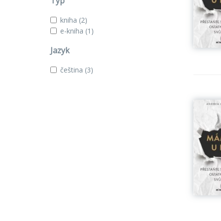
Typ
kniha
(2)
e-kniha
(1)
Jazyk
čeština
(3)