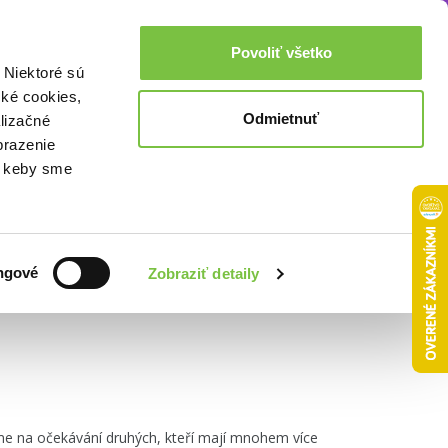
Akcie a zľavy
0,00€
Povoliť všetko
Prihlásenie
 Niektoré sú
cké cookies,
Odmietnuť
lizačné
brazenie
o, keby sme
Zoradiť podľa:
ngové
Zobraziť detaily
me na očekávání druhých, kteří mají mnohem více