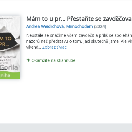
Mám to u pr… Přestaňte se zavděčovat o
Andrea Weidlichová
,
Mimochodem
(2024)
Neustále se snažíme všem zavděčit a příliš se spoléhá
názorů než představu o tom, jací skutečně jsme. Ale ví
víkend...
Zobraziť viac
🌴 Okamžite na stiahnutie