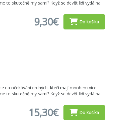
me to skutečně my sami? Když se devět lidí vydá na
9,30€
Do košíka
me na očekávání druhých, kteří mají mnohem více
me to skutečně my sami? Když se devět lidí vydá na
15,30€
Do košíka