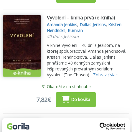
Vyvolení – kniha prvá (e-kniha)
Amanda Jenkins
,
Dallas Jenkins
,
Kristen
Hendricks
,
Kumran
40 dní s Ježišom
V knihe Vyvolení – 40 dní s Ježišom, na
ktorej spolupracovali Amanda Jenkinsová,
Kristen Hendricksová, Dallas Jenkins
prinášame 40 denných zamyslení
inšpirovaných prevratným seriálom
Vyvolení (The Chosen)...
Zobraziť viac
🌴 Okamžite na stiahnutie
7,82€
Do košíka
Vyvolení – kniha druhá (e-kniha)
Amanda Jenkins
,
Dallas Jenkins
,
Kristen