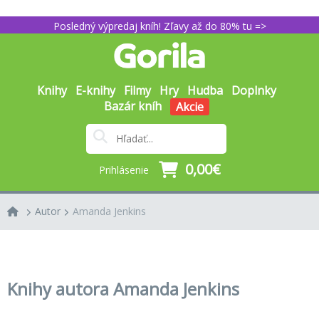
Posledný výpredaj kníh! Zľavy až do 80% tu =>
Knihy
E-knihy
Filmy
Hry
Hudba
Doplnky
Bazár kníh
Akcie
0,00€
Prihlásenie
Autor
Amanda Jenkins
Knihy autora Amanda Jenkins