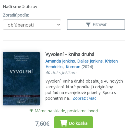
Našli sme
5
titulov
Zoradiť podľa:
Filtrovať
Vyvolení – kniha druhá
Amanda Jenkins
,
Dallas Jenkins
,
Kristen
Hendricks
,
Kumran
(2024)
40 dní s Ježišom
Vyvolení: Kniha druhá obsahuje 40 nových
zamyslení, ktoré ponúkajú originálny
pohľad na evanjeliové príbehy. Spolu s
podnetmi na...
Zobraziť viac
🌴 Máme na sklade, posielame ihneď.
7,60€
Do košíka