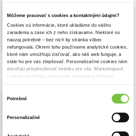
Hendricks
,
Kumran
(2024)
40 dní s Ježišom
Môžeme pracovať s cookies a kontaktnými údajmi?
Vyvolení: Kniha druhá obsahuje 40 nových
zamyslení, ktoré ponúkajú originálny
Cookies sú informácie, ktoré ukladáme do vášho
pohľad na evanjeliové príbehy. Spolu s
zariadenia a zase ich z neho získavame. Niektoré sú
podnetmi na...
Zobraziť viac
naozaj potrebné – bez nich by stránka vôbec
nefungovala. Okrem toho používame analytické cookies,
ktoré nám umožňujú zisťovať, ako náš web funguje, a
🌴 Okamžite na stiahnutie
stále ho pre vás zlepšovať. Personalizačné cookies nám
8,81€
dovoľujú prispôsobovať stránku pre vás. Marketingové
Do košíka
cookies umožňujú zobrazenie relevantnej reklamy.
Niektoré údaje zdieľame aj s tretími stranami. Veľmi by
nám pomohlo, keby sme mohli používať všetky tieto
Vyvolení – kniha druhá - prečítaná
Výber
(bazár kníh)
cookies.
Potrebné
súhlasu
Amanda Jenkins
,
Dallas Jenkins
,
Kristen
Hendricks
,
Kumran
(2024)
40 dní s Ježišom
Personalizačné
Vyvolení: Kniha druhá obsahuje 40 nových
zamyslení, ktoré ponúkajú originálny