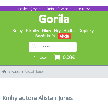
Posledný výpredaj kníh! Zľavy až do 80% tu =>
Knihy
E-knihy
Filmy
Hry
Hudba
Doplnky
Bazár kníh
Akcie
0,00€
Prihlásenie
Autor
Alistair Jones
Knihy autora Alistair Jones