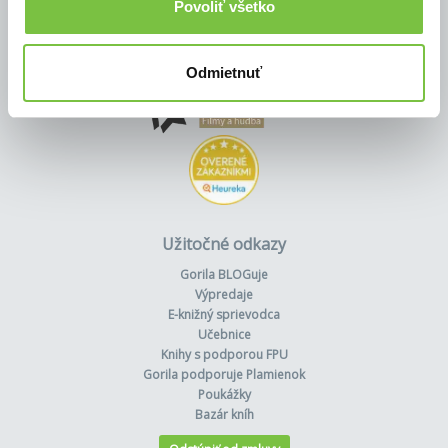
Povoliť všetko
Odmietnuť
Užitočné odkazy
Gorila BLOGuje
Výpredaje
E-knižný sprievodca
Učebnice
Knihy s podporou FPU
Gorila podporuje Plamienok
Poukážky
Bazár kníh