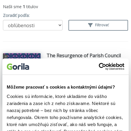
Našli sme
1
titulov
Zoradiť podľa:
Filtrovať
The Resurgence of Parish Council
Powers in England
Alistair Jones
,
Springer International
Publishing
(2020)
Parish councils are often underappreciated
Môžeme pracovať s cookies a kontaktnými údajmi?
and undervalued in what they do even
though they are an essential part of the
Cookies sú informácie, ktoré ukladáme do vášho
governing of England today. In spite of
zariadenia a zase ich z neho získavame. Niektoré sú
this, the number of parish councils and the
naozaj potrebné – bez nich by stránka vôbec
roles they perform are increasing. This
book...
Zobraziť viac
nefungovala. Okrem toho používame analytické cookies,
ktoré nám umožňujú zisťovať, ako náš web funguje, a
🍎 Vypredané