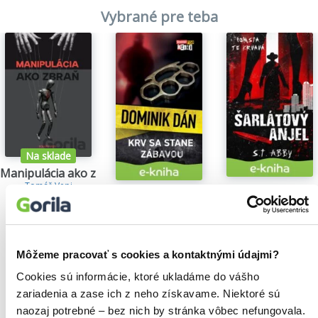
Vybrané pre teba
Na sklade
Manipulácia ako zbraň
Tomáš Vepi
Šarlátový anjel
Krv sa stane zábavou
15,79€
S.T. Abby
Dominik Dán
5,84€
14,35€
Môžeme pracovať s cookies a kontaktnými údajmi?
Cookies sú informácie, ktoré ukladáme do vášho
zariadenia a zase ich z neho získavame. Niektoré sú
Našli sme
0
titulov
naozaj potrebné – bez nich by stránka vôbec nefungovala.