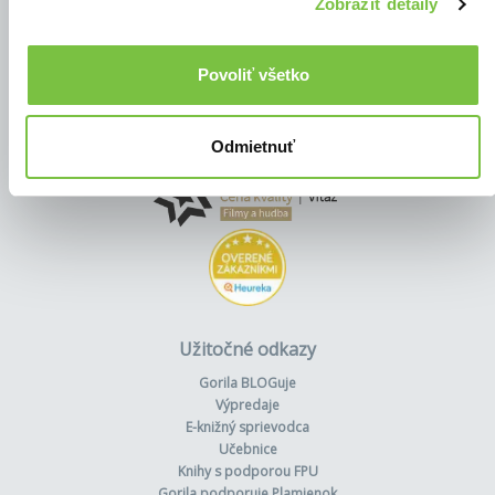
Zobraziť detaily
Povoliť všetko
Odmietnuť
Užitočné odkazy
Gorila BLOGuje
Výpredaje
E-knižný sprievodca
Učebnice
Knihy s podporou FPU
Gorila podporuje Plamienok