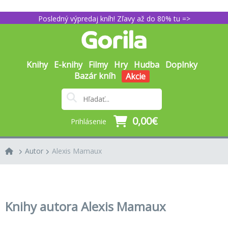
Posledný výpredaj kníh! Zľavy až do 80% tu =>
Knihy
E-knihy
Filmy
Hry
Hudba
Doplnky
Bazár kníh
Akcie
0,00€
Prihlásenie
Autor
Alexis Mamaux
Knihy autora Alexis Mamaux