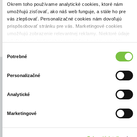
Zoradiť podľa:
Okrem toho používame analytické cookies, ktoré nám
umožňujú zisťovať, ako náš web funguje, a stále ho pre
Filtrovať
vás zlepšovať. Personalizačné cookies nám dovoľujú
prispôsobovať stránku pre vás. Marketingové cookies
umožňujú zobrazenie relevantnej reklamy. Niektoré údaje
zdieľame aj s tretími stranami. Veľmi by nám pomohlo,
keby sme mohli používať všetky tieto cookies.
Výber
Potrebné
súhlasu
Personalizačné
© Všetky práva vyhradené
Analytické
Marketingové