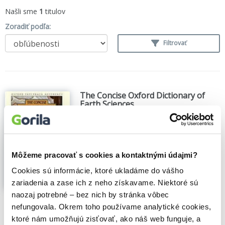
Našli sme
1
titulov
Zoradiť podľa:
Filtrovať
The Concise Oxford Dictionary of
Earth Sciences
Ailsa Allaby
,
Michael Allaby
,
OUP Oxford
(1996)
Containing more than 6,000 entries, The
Concise Oxford Dictionary of Earth
Môžeme pracovať s cookies a kontaktnými údajmi?
Sciences covers all of the earth sciences,
and is the most detailed, authoritative, and
Cookies sú informácie, ktoré ukladáme do vášho
up-to-date dictionary of its kind...
Zobraziť
zariadenia a zase ich z neho získavame. Niektoré sú
viac
naozaj potrebné – bez nich by stránka vôbec
nefungovala. Okrem toho používame analytické cookies,
🍌 Odosielame o 10 dní.
ktoré nám umožňujú zisťovať, ako náš web funguje, a