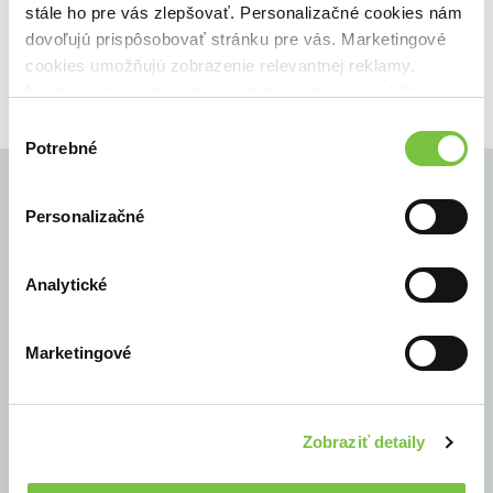
stále ho pre vás zlepšovať. Personalizačné cookies nám
6,60€
Do košíka
dovoľujú prispôsobovať stránku pre vás. Marketingové
cookies umožňujú zobrazenie relevantnej reklamy.
Niektoré údaje zdieľame aj s tretími stranami. Veľmi by
nám pomohlo, keby sme mohli používať všetky tieto
Výber
cookies.
Potrebné
súhlasu
Personalizačné
© Všetky práva vyhradené
Analytické
Marketingové
Zobraziť detaily