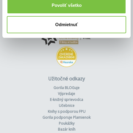
Povoliť všetko
Odmietnuť
Užitočné odkazy
Gorila BLOGuje
Výpredaje
E-knižný sprievodca
Učebnice
Knihy s podporou FPU
Gorila podporuje Plamienok
Poukážky
Bazár kníh