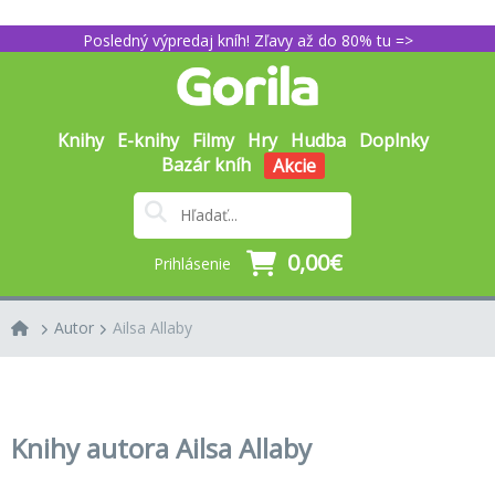
Posledný výpredaj kníh! Zľavy až do 80% tu =>
Knihy
E-knihy
Filmy
Hry
Hudba
Doplnky
Bazár kníh
Akcie
0,00€
Prihlásenie
Autor
Ailsa Allaby
Knihy autora Ailsa Allaby