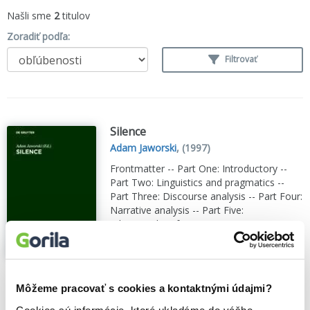
Našli sme
2
titulov
Zoradiť podľa:
Filtrovať
Silence
Adam Jaworski
,
(1997)
Frontmatter -- Part One: Introductory --
Part Two: Linguistics and pragmatics --
Part Three: Discourse analysis -- Part Four:
Narrative analysis -- Part Five:
Ethnography of communication -- Part Six:
Cross-cultural communication -- Part
Seven: Beyond...
Zobraziť viac
🍎 Vypredané
Môžeme pracovať s cookies a kontaktnými údajmi?