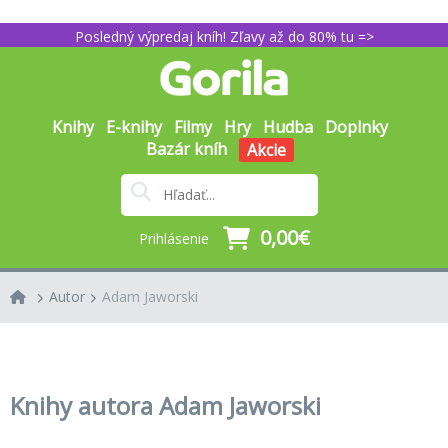
Posledný výpredaj kníh! Zľavy až do 80% tu =>
Knihy
E-knihy
Filmy
Hry
Hudba
Doplnky
Bazár kníh
Akcie
0,00€
Prihlásenie
Autor
Adam Jaworski
Knihy autora Adam Jaworski