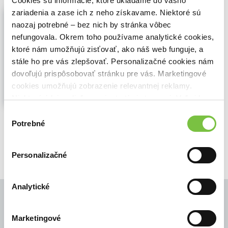
Cookies sú informácie, ktoré ukladáme do vášho
Metalanguage
zariadenia a zase ich z neho získavame. Niektoré sú
naozaj potrebné – bez nich by stránka vôbec
Adam Jaworski
,
(2004)
nefungovala. Okrem toho používame analytické cookies,
Metalanguage brings together new,
ktoré nám umožňujú zisťovať, ako náš web funguje, a
original contributions on people's
knowledge about language and
stále ho pre vás zlepšovať. Personalizačné cookies nám
representations of language, e.g.,
dovoľujú prispôsobovať stránku pre vás. Marketingové
representations of dialects, styles,
cookies umožňujú zobrazenie relevantnej reklamy.
utterances, stances and goals in relation
Niektoré údaje zdieľame aj s tretími stranami. Veľmi by
to sociolinguistic theory,...
Zobraziť viac
nám pomohlo, keby sme mohli používať všetky tieto
Výber
🍎 Vypredané
cookies.
Potrebné
súhlasu
Personalizačné
Analytické
Marketingové