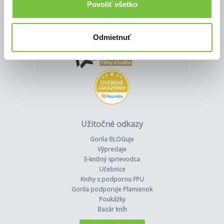
Povoliť všetko
Odmietnuť
Užitočné odkazy
Gorila BLOGuje
Výpredaje
E-knižný sprievodca
Učebnice
Knihy s podporou FPU
Gorila podporuje Plamienok
Poukážky
Bazár kníh