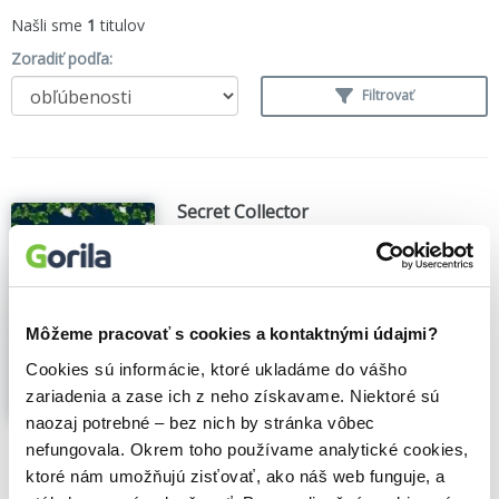
Našli sme
1
titulov
Zoradiť podľa:
Filtrovať
Secret Collector
Abigail Johnson
,
Pan Macmillan
(2025)
'A complete joy' - Alexandra Potter,
bestselling author of Confessions of a
Forty-Something F**k Up'Full of
Môžeme pracovať s cookies a kontaktnými údajmi?
compassion, warmth and insight' - Laura
Barnett, author of The Versions of UsAn
Cookies sú informácie, ktoré ukladáme do vášho
uplifting and warm story about friendship
zariadenia a zase ich z neho získavame. Niektoré sú
across generations,...
Zobraziť viac
naozaj potrebné – bez nich by stránka vôbec
🍌 Odosielame o 6 dní.
nefungovala. Okrem toho používame analytické cookies,
ktoré nám umožňujú zisťovať, ako náš web funguje, a
9,80€
Do košíka