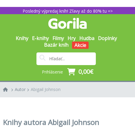
Posledný výpredaj kníh! Zľavy až do 80% tu =>
Knihy
E-knihy
Filmy
Hry
Hudba
Doplnky
Bazár kníh
Akcie
0,00€
Prihlásenie
Autor
Abigail Johnson
Knihy autora Abigail Johnson