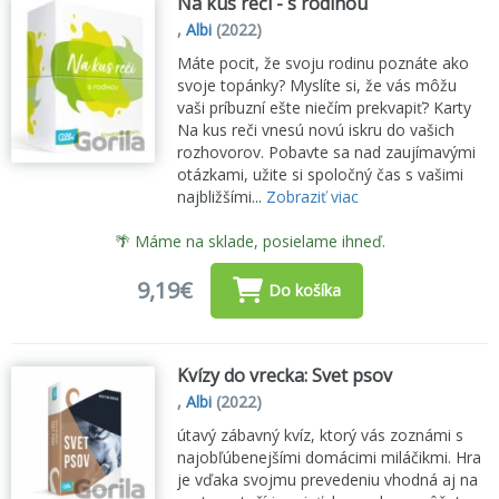
Na kus reči - s rodinou
,
Albi
(2022)
Máte pocit, že svoju rodinu poznáte ako
svoje topánky? Myslíte si, že vás môžu
vaši príbuzní ešte niečím prekvapiť? Karty
Na kus reči vnesú novú iskru do vašich
rozhovorov. Pobavte sa nad zaujímavými
otázkami, užite si spoločný čas s vašimi
najbližšími...
Zobraziť viac
🌴 Máme na sklade, posielame ihneď.
9,19€
Do košíka
Kvízy do vrecka: Svet psov
,
Albi
(2022)
útavý zábavný kvíz, ktorý vás zoznámi s
najobľúbenejšími domácimi miláčikmi. Hra
je vďaka svojmu prevedeniu vhodná aj na