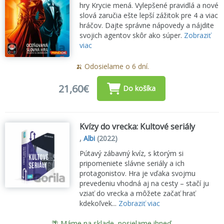
hry Krycie mená. Vylepšené pravidlá a nové
slová zaručia ešte lepší zážitok pre 4 a viac
hráčov. Dajte správne nápovedy a nájdite
svojich agentov skôr ako súper.
Zobraziť
viac
🍌 Odosielame o 6 dní.
21,60€
Do košíka
Kvízy do vrecka: Kultové seriály
,
Albi
(2022)
Pútavý zábavný kvíz, s ktorým si
pripomeniete slávne seriály a ich
protagonistov. Hra je vďaka svojmu
prevedeniu vhodná aj na cesty – stačí ju
vziať do vrecka a môžete začať hrať
kdekoľvek...
Zobraziť viac
🌴 Máme na sklade, posielame ihneď.