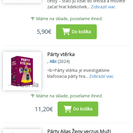
cesty – stačí ju vziať do vrecka a môžete
začať hrať kdekoľvek...
Zobraziť viac
🌴 Máme na sklade, posielame ihneď.
5,90€
Do košíka
Párty vtěrka
,
Albi
(2024)
<b>Párty vtěrka je investigatívne
blafovacia párty hra...
Zobraziť viac
🌴 Máme na sklade, posielame ihneď.
11,20€
Do košíka
Párty Alias Ženy verzus Muži