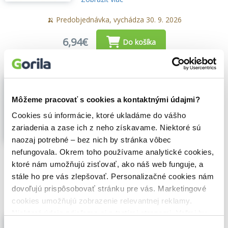
🍌 Predobjednávka, vychádza 30. 9. 2026
6,94€
Do košíka
Čo to čmáráš?
,
Albi
(2021)
Môžeme pracovať s cookies a kontaktnými údajmi?
Dokážete nakresliť stíhačku? Samozrejme
Cookies sú informácie, ktoré ukladáme do vášho
že áno! Ale čo keď niektorý z hráčov kreslí
zariadenia a zase ich z neho získavame. Niektoré sú
susedku od vedľa, zatiaľ čo ostatní kreslia
lietadlo...
Zobraziť viac
naozaj potrebné – bez nich by stránka vôbec
nefungovala. Okrem toho používame analytické cookies,
🌴 Máme na sklade, posielame ihneď.
ktoré nám umožňujú zisťovať, ako náš web funguje, a
stále ho pre vás zlepšovať. Personalizačné cookies nám
19,80€
Do košíka
dovoľujú prispôsobovať stránku pre vás. Marketingové
cookies umožňujú zobrazenie relevantnej reklamy.
Niektoré údaje zdieľame aj s tretími stranami. Veľmi by
Na kus reči - Bláznivé dilemy
nám pomohlo, keby sme mohli používať všetky tieto