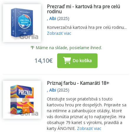
Prezraď mi - kartová hra pre celú
rodinu
,
Albi
(2025)
Konverzačná kartová hra pre celú rodinu...
Zobraziť viac
🌴 Máme na sklade, posielame ihneď.
14,10€
Do košíka
Priznaj farbu - Kamaráti 18+
,
Albi
(2025)
Otestujte svoje priateľstvá s touto
kartovou hrou pre dospelých. Pripravte sa
na intímne a zahanbujúce otázky, ktoré
vás donútia priznať aj to najtajnejšie. Hra
obsahuje 79 kariet s výrokmi, pravidlá a
karty ÁNO/NIE.
Zobraziť viac