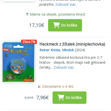
priateľmi.
Zobraziť viac
🌴 Máme na sklade, posielame ihneď.
17,10€
Do košíka
Zľava 7%
Heckmeck z žížalek (miniplechovka)
Reiner Knizia
,
Mindok
(2024)
Extrémne zábavná kocková hra pre 2-7
hráčov - sliepok, ktorí majú radi grilované
červíky...
Zobraziť viac
🍌 Odosielame o 6 dní.
7,96€
8,60€
Do košíka