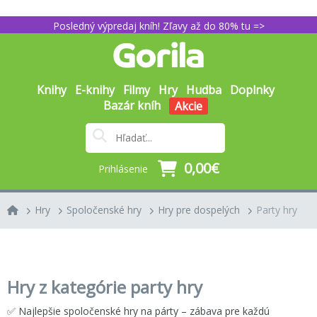
Posledný výpredaj kníh! Zľavy až do 80% tu =>
Knihy
E-knihy
Filmy
Hry
Hudba
Doplnky
Bazár kníh
Akcie
0,00€
Prihlásenie
Hry
Spoločenské hry
Hry pre dospelých
Party hry
Hry z kategórie party hry
✅ Najlepšie spoločenské hry na párty – zábava pre každú