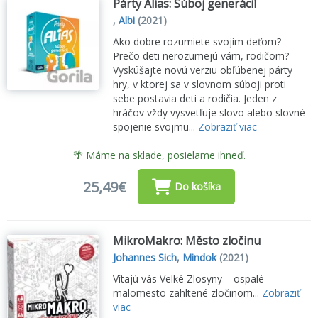
Párty Alias: Súboj generácií
,
Albi
(2021)
Ako dobre rozumiete svojim deťom?
Prečo deti nerozumejú vám, rodičom?
Vyskúšajte novú verziu obľúbenej párty
hry, v ktorej sa v slovnom súboji proti
sebe postavia deti a rodičia. Jeden z
hráčov vždy vysvetľuje slovo alebo slovné
spojenie svojmu...
Zobraziť viac
🌴 Máme na sklade, posielame ihneď.
25,49€
Do košíka
MikroMakro: Město zločinu
Johannes Sich
,
Mindok
(2021)
Vítajú vás Velké Zlosyny – ospalé
malomesto zahltené zločinom...
Zobraziť
viac