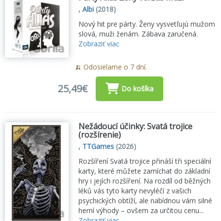
,
Albi
(2018)
Nový hit pre párty. Ženy vysvetľujú mužom
slová, muži ženám. Zábava zaručená.
Zobraziť viac
🍌 Odosielame o 7 dní.
25,49€
Do košíka
Nežádoucí účinky: Svatá trojice
(rozšírenie)
,
TTGames
(2026)
Rozšíření Svatá trojice přináší tři speciální
karty, které můžete zamíchat do základní
hry i jejích rozšíření. Na rozdíl od běžných
léků vás tyto karty nevyléčí z vašich
psychických obtíží, ale nabídnou vám silné
herní výhody – ovšem za určitou cenu...
Zobraziť viac