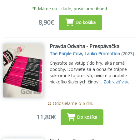
🌴 Máme na sklade, posielame ihneď.
8,90€
Do košíka
Pravda Odvaha - Prespávačka
The Purple Cow
,
Lauko Promotion
(2023)
Chystáte sa vstúpiť do hry, aká nemá
obdoby. Dozviete sa a odhalíte trápne
súkromné tajomstvá, uvidíte a urobíte
niekoľko šialených činov....
Zobraziť viac
🍌 Odosielame o 6 dní.
11,80€
Do košíka