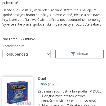
príležitosť!
Oživte svoju oslavu, večierok či rodinné stretnutie s najlepšími
spoločenskými hrami na párty. Objavte vtipné, rýchle a napínavé
hry, ktoré zaručia skvelú atmosféru a nezabudnuteľné momenty.
Vyberte si tie pravé spoločenské hry na party a rozprúďte zábavu!
Našli sme
827
titulov
Zoradiť podľa:
Filtrovať
Duel
,
Dino
(2023)
Zábavná vedomostná hra podľa TV DUEL.
984 originálnych otázok v troch
napínavých kolách. Otestujte bystrosť,
rýchlosť a znalosti. Zahrajte si doma s