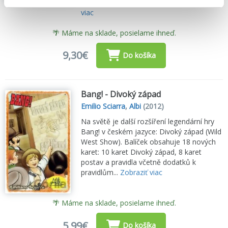
skutočných nezdaroch. Bola to...
Zobraziť
viac
🌴 Máme na sklade, posielame ihneď.
9,30€
Do košíka
Bang! - Divoký západ
Emilio Sciarra
,
Albi
(2012)
Na světě je další rozšíření legendární hry
Bang! v českém jazyce: Divoký západ (Wild
West Show). Balíček obsahuje 18 nových
karet: 10 karet Divoký západ, 8 karet
postav a pravidla včetně dodatků k
pravidlům...
Zobraziť viac
🌴 Máme na sklade, posielame ihneď.
5,99€
Do košíka