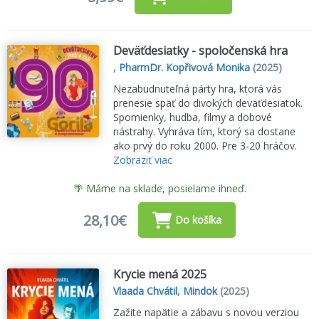
Deväťdesiatky - spoločenská hra
,
PharmDr. Kopřivová Monika
(2025)
Nezabudnuteľná párty hra, ktorá vás
prenesie späť do divokých deväťdesiatok.
Spomienky, hudba, filmy a dobové
nástrahy. Vyhráva tím, ktorý sa dostane
ako prvý do roku 2000. Pre 3-20 hráčov.
Zobraziť viac
🌴 Máme na sklade, posielame ihneď.
28,10€
Do košíka
Krycie mená 2025
Vlaada Chvátil
,
Mindok
(2025)
Zažite napätie a zábavu s novou verziou