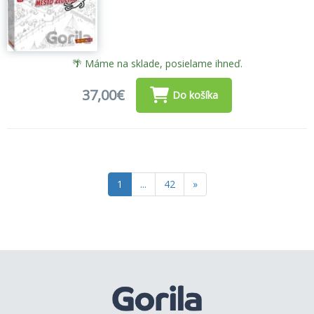
🌴 Máme na sklade, posielame ihneď.
37,00€
Do košíka
1
...
42
»