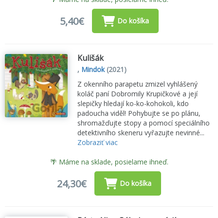
5,40€
Do košíka
Kulišák
,
Mindok
(2021)
Z okenního parapetu zmizel vyhlášený
koláč paní Dobromily Krupičkové a její
slepičky hledají ko-ko-kohokoli, kdo
padoucha viděl! Pohybujte se po plánu,
shromažďujte stopy a pomocí speciálního
detektivního skeneru vyřazujte nevinné...
Zobraziť viac
🌴 Máme na sklade, posielame ihneď.
24,30€
Do košíka