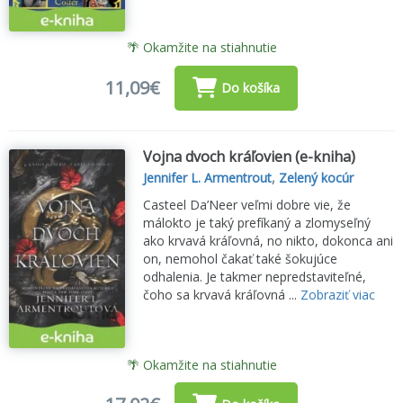
🌴 Okamžite na stiahnutie
11,09€
Do košíka
Vojna dvoch kráľovien (e-kniha)
Jennifer L. Armentrout
,
Zelený kocúr
Casteel Da’Neer veľmi dobre vie, že
málokto je taký prefíkaný a zlomyseľný
ako krvavá kráľovná, no nikto, dokonca ani
on, nemohol čakať také šokujúce
odhalenia. Je takmer nepredstaviteľné,
čoho sa krvavá kráľovná ...
Zobraziť viac
🌴 Okamžite na stiahnutie