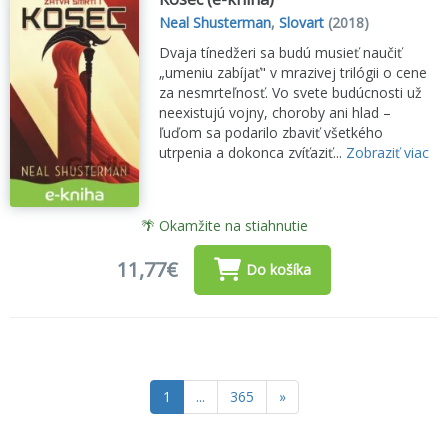
Neal Shusterman
,
Slovart
(2018)
Dvaja tínedžeri sa budú musieť naučiť
„umeniu zabíjať" v mrazivej trilógii o cene
za nesmrteľnosť. Vo svete budúcnosti už
neexistujú vojny, choroby ani hlad –
ľuďom sa podarilo zbaviť všetkého
utrpenia a dokonca zvíťaziť...
Zobraziť viac
🌴 Okamžite na stiahnutie
11,77€
Do košíka
1
...
365
»