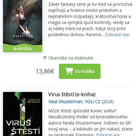
Záver fantasy série je tu! Keď sa proroctvá
napĺňajú a hranice medzi priateľom a
nepriateľom rozpadajú, kráľovstvá horia a
mágia sa vymyká spod kontroly, vtedy sa
aj nádej mení na prach. Katja stojí pred
poslednou úlohou. Ranená...
Zobraziť viac
🌴 Okamžite na stiahnutie
13,86€
Do košíka
Virus štěstí (e-kniha)
Neal Shusterman
,
YOLi CZ
(2026)
Může štěstí způsobit konec světa?
Neodložitelný thriller od bestsellerového
autora Neala Shustermana. Světem se šíří
nový virus – a kdokoliv se jím nakazí, stane
se neskonale šťastným.
Zobraziť viac