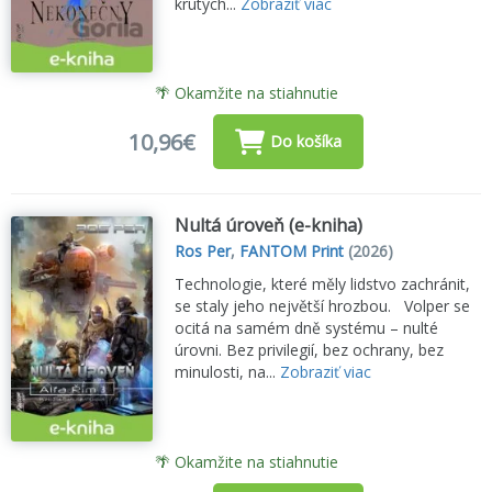
krutých...
Zobraziť viac
🌴 Okamžite na stiahnutie
10,96€
Do košíka
Nultá úroveň (e-kniha)
Ros Per
,
FANTOM Print
(2026)
Technologie, které měly lidstvo zachránit,
se staly jeho největší hrozbou. Volper se
ocitá na samém dně systému – nulté
úrovni. Bez privilegií, bez ochrany, bez
minulosti, na...
Zobraziť viac
🌴 Okamžite na stiahnutie