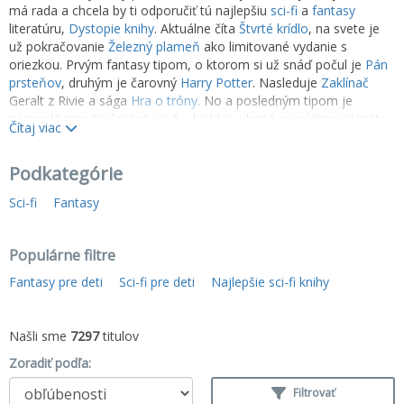
má rada a chcela by ti odporučiť tú najlepšiu
sci-fi
a
fantasy
literatúru,
Dystopie knihy
. Aktuálne číta
Štvrté krídlo
, na svete je
už pokračovanie
Železný plameň
ako limitované vydanie s
oriezkou. Prvým fantasy tipom, o ktorom si už snáď počul je
Pán
prsteňov
, druhým je čarovný
Harry Potter
. Nasleduje
Zaklínač
Geralt z Rivie a sága
Hra o tróny
. No a posledným tipom je
najpredávanejšie knižné sci-fi v histórii, ukryté na púštnej planéte
Čítaj viac
Arrakis, dielo
Duna
.
Podkategórie
Sci-fi
Fantasy
Populárne filtre
Fantasy pre deti
Sci-fi pre deti
Najlepšie sci-fi knihy
Našli sme
7297
titulov
Zoradiť podľa:
Filtrovať