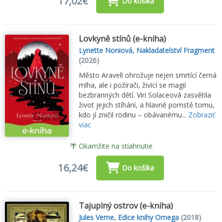
17,02€
Do košíka
Lovkyně stínů (e-kniha)
Lynette Noniová
,
Nakladatelství Fragment
(2026)
Město Aravell ohrožuje nejen smrtící černá
mlha, ale i požírači, živící se magií
bezbranných dětí. Viri Solaceová zasvětila
život jejich stíhání, a hlavně pomstě tomu,
kdo jí zničil rodinu – obávanému...
Zobraziť
viac
🌴 Okamžite na stiahnutie
16,24€
Do košíka
Tajuplný ostrov (e-kniha)
Jules Verne
,
Edice knihy Omega
(2018)