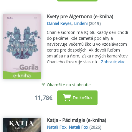
Kvety pre Algernona (e-kniha)
Daniel Keyes
,
Lindeni
(2019)
Charlie Gordon má IQ 68. Každý deň chodí
do pekárne, kde zametá podlahy a
navštevuje večernú školu vo vzdelávacom
centre pre dospelých. Ak dovolí ľuďom
smiať sa na ňom, získa nových kamarátov.
Charlieho frustruje vlastná...
Zobraziť viac
🌴 Okamžite na stiahnutie
11,78€
Do košíka
Katja - Pád mágie (e-kniha)
Natali Fox
,
Natali Fox
(2026)