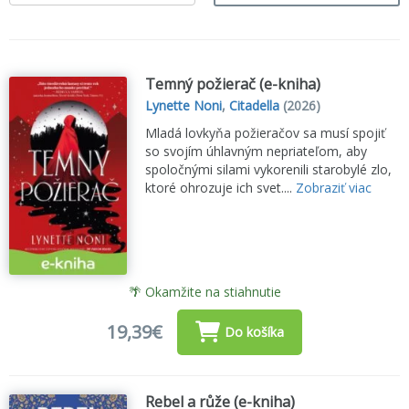
Temný požierač (e-kniha)
Lynette Noni
,
Citadella
(2026)
Mladá lovkyňa požieračov sa musí spojiť
so svojím úhlavným nepriateľom, aby
spoločnými silami vykorenili starobylé zlo,
ktoré ohrozuje ich svet....
Zobraziť viac
🌴 Okamžite na stiahnutie
19,39€
Do košíka
Rebel a růže (e-kniha)