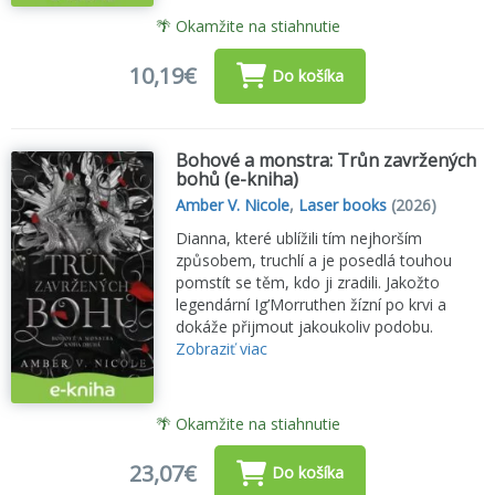
🌴 Okamžite na stiahnutie
10,19€
Do košíka
Bohové a monstra: Trůn zavržených
bohů (e-kniha)
Amber V. Nicole
,
Laser books
(2026)
Dianna, které ublížili tím nejhorším
způsobem, truchlí a je posedlá touhou
pomstít se těm, kdo ji zradili. Jakožto
legendární Ig’Morruthen žízní po krvi a
dokáže přijmout jakoukoliv podobu.
Zobraziť viac
🌴 Okamžite na stiahnutie
23,07€
Do košíka