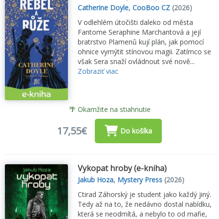
Catherine Doyle
,
CooBoo CZ
(2026)
V odlehlém útočišti daleko od města
Fantome Seraphine Marchantová a její
bratrstvo Plamenů kují plán, jak pomocí
ohnice vymýtit stínovou magii. Zatímco se
však Sera snaží ovládnout své nově...
Zobraziť viac
🌴 Okamžite na stiahnutie
17,55€
Do košíka
Vykopat hroby (e-kniha)
Jakub Hoza
,
Mystery Press
(2026)
Ctirad Záhorský je student jako každý jiný.
Tedy až na to, že nedávno dostal nabídku,
která se neodmítá, a nebylo to od mafie,