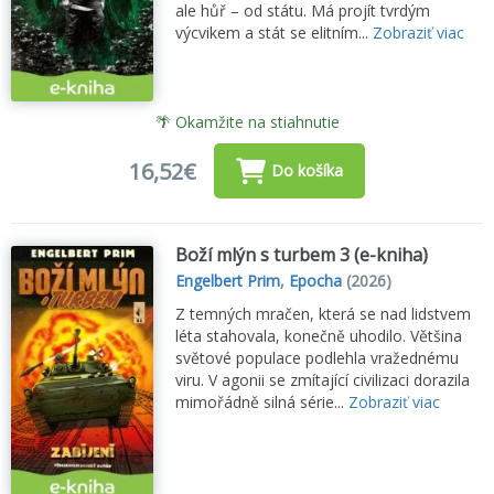
ale hůř – od státu. Má projít tvrdým
výcvikem a stát se elitním...
Zobraziť viac
🌴 Okamžite na stiahnutie
16,52€
Do košíka
Boží mlýn s turbem 3 (e-kniha)
Engelbert Prim
,
Epocha
(2026)
Z temných mračen, která se nad lidstvem
léta stahovala, konečně uhodilo. Většina
světové populace podlehla vražednému
viru. V agonii se zmítající civilizaci dorazila
mimořádně silná série...
Zobraziť viac