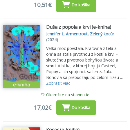
10,51€
Do košíka
Duša z popola a krvi (e-kniha)
Jennifer L. Armentrout
,
Zelený kocúr
(2024)
Veľká moc povstala. Kráľovná z tela a
ohňa sa stala prvotnou z kostí a krvi –
skutočnou prvotnou bohyňou života a
smrti. A bitka, v ktorej bojujú Casteel,
Poppy a ich spojenci, sa len začala.
Bohovia sa prebúdzajú po celom Ilizeu ...
Zobraziť viac
🌴 Okamžite na stiahnutie
17,02€
Do košíka
Kosec (e-kniha)