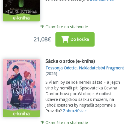
🌴 Okamžite na stiahnutie
21,08€
Do košíka
Sázka o srdce (e-kniha)
Tessonja Odette
,
Nakladatelství Fragment
(2026)
S vílami by se lidé neměli sázet – a jejich
víno by neměli pít. Spisovatelka Edwina
Danforthová poruší oboje. V opilosti
uzavře magickou sázku s mužem, na
jehož existenci by nejradši zapomněla.
Pravidla?
Zobraziť viac
🌴 Okamžite na stiahnutie