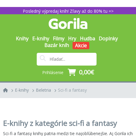
Posledný výpredaj kníh! Zľavy až do 80% tu =>
Knihy
E-knihy
Filmy
Hry
Hudba
Doplnky
Bazár kníh
Akcie
0,00€
Prihlásenie
E-knihy
Beletria
Sci-fi a fantasy
E-knihy z kategórie sci-fi a fantasy
Sci-fi a fantasy knihy patria medzi tie najobľúbenejšie. Aj Gorila ich