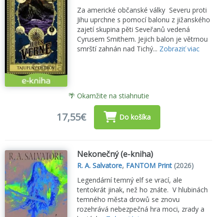
Za americké občanské války Severu proti
Jihu uprchne s pomocí balonu z jižanského
zajetí skupina pěti Seveřanů vedená
Cyrusem Smithem. Jejich balon je větrnou
smrští zahnán nad Tichý...
Zobraziť viac
🌴 Okamžite na stiahnutie
17,55€
Do košíka
Nekonečný (e-kniha)
R. A. Salvatore
,
FANTOM Print
(2026)
Legendární temný elf se vrací, ale
tentokrát jinak, než ho znáte. V hlubinách
temného města drowů se znovu
rozehrává nebezpečná hra moci, zrady a