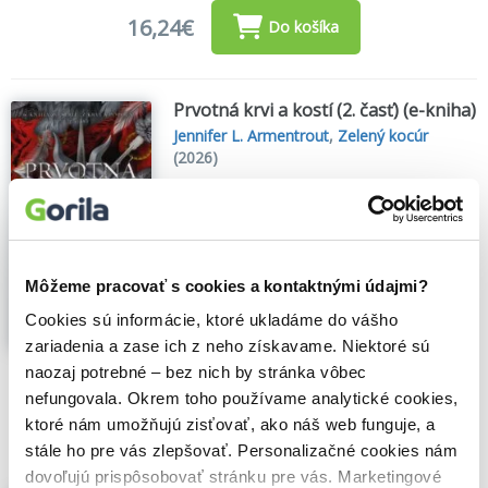
16,24€
Do košíka
Prvotná krvi a kostí (2. časť) (e-kniha)
Jennifer L. Armentrout
,
Zelený kocúr
(2026)
Poppino prebudenie, ku ktorému nikdy
nemalo dôjsť, má ničivé a ďalekosiahle
dôsledky, vydurí zo spánku prastaré sily a
Casteela s Kieranom premení tak, že to
prekvapí aj sudičky. Ale to je, aspoň zatiaľ,
Môžeme pracovať s cookies a kontaktnými údajmi?
ich...
Zobraziť viac
Cookies sú informácie, ktoré ukladáme do vášho
zariadenia a zase ich z neho získavame. Niektoré sú
🌴 Okamžite na stiahnutie
naozaj potrebné – bez nich by stránka vôbec
nefungovala. Okrem toho používame analytické cookies,
13,85€
Do košíka
ktoré nám umožňujú zisťovať, ako náš web funguje, a
stále ho pre vás zlepšovať. Personalizačné cookies nám
dovoľujú prispôsobovať stránku pre vás. Marketingové