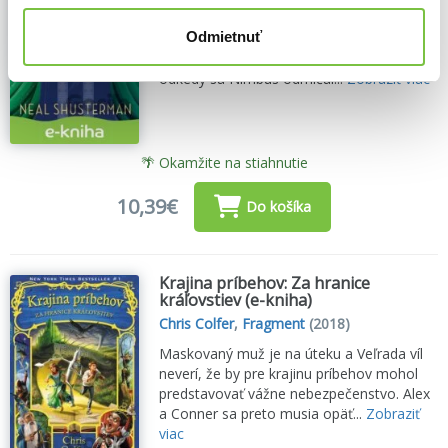
svedomí kosec Goddard, ktorý
Odmietnuť
nemilosrdne zlikvidoval svojich protivníkov
a konečne sa dostal k moci. Sú to tri roky,
odkedy sa Nimbus odmlčal...
Zobraziť viac
🌴 Okamžite na stiahnutie
10,39€
Do košíka
Krajina príbehov: Za hranice
kráľovstiev (e-kniha)
Chris Colfer
,
Fragment
(2018)
Maskovaný muž je na úteku a Veľrada víl
neverí, že by pre krajinu príbehov mohol
predstavovať vážne nebezpečenstvo. Alex
a Conner sa preto musia opäť...
Zobraziť
viac