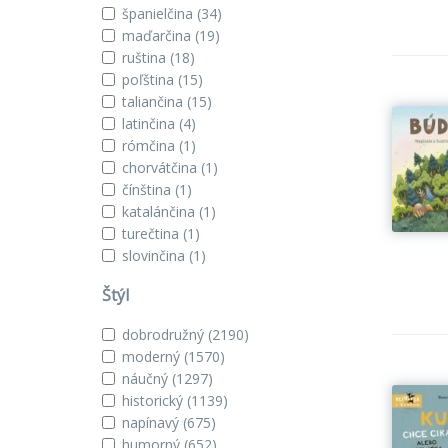
španielčina
(34)
maďarčina
(19)
ruština
(18)
poľština
(15)
taliančina
(15)
latinčina
(4)
rómčina
(1)
chorvátčina
(1)
čínština
(1)
katalánčina
(1)
turečtina
(1)
slovinčina
(1)
Štýl
dobrodružný
(2190)
moderný
(1570)
náučný
(1297)
historický
(1139)
napínavý
(675)
humorný
(652)