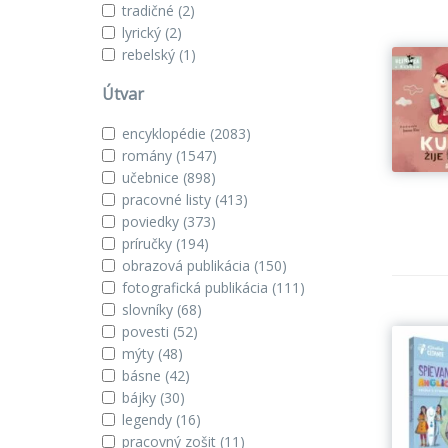
tradičné
(2)
lyrický
(2)
rebelský
(1)
Útvar
encyklopédie
(2083)
romány
(1547)
učebnice
(898)
pracovné listy
(413)
poviedky
(373)
príručky
(194)
obrazová publikácia
(150)
fotografická publikácia
(111)
slovníky
(68)
povesti
(52)
mýty
(48)
básne
(42)
bájky
(30)
legendy
(16)
pracovný zošit
(11)