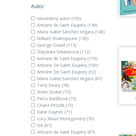
Autor
neuvedený autor
(195)
Antoine de Saint-Exupéry
(149)
Maria Isabel Sánchez Vegara
(148)
William Shakespeare
(145)
George Orwell
(113)
Štěpánka Sekaninová
(112)
Antoine de Saint-Exupery
(110)
Antoine De Saint-Exupéry
(100)
Antoine De Saint-Exupery
(92)
Maria Isabel Sanchez Vegara
(87)
Terry Deary
(78)
Bram Stoker
(73)
Petra Bartíková
(73)
Chiara Piroddi
(73)
Katie Daynes
(71)
Lucy Maud Montgomery
(70)
DK
(67)
Antoine de-Saint Exupéry
(67)