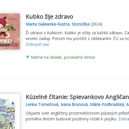
Kubko žije zdravo
Marta Galewska-Kustra
,
Stonožka
(2024)
Ži zdravo s Kubkom. Kubko je vždy za každú zábavu. Zac
veselo zadup. Potom mu pomôž s obliekaním. Čo sa nosí v
Zobraziť viac
🌴 Máme na sklade, posielame ihneď.
Kúzelné čítanie: Spievankovo Angličan
Lenka Tomešová
,
Ivana Brunová
,
Mária Podhradská
,
A
Objavte svet angličtiny prostredníctvom pútavých príb
pomáha deťom budovať pozitívny vzťah k jazyku.
Zobra