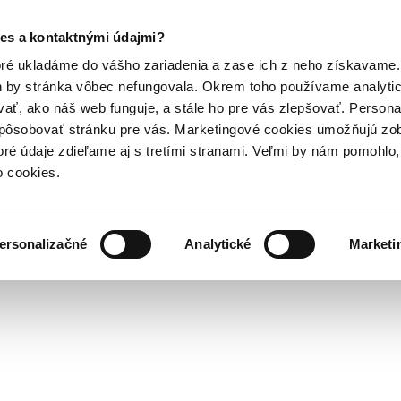
Posledný výpredaj kníh! Zľavy až do 80% tu =>
es a kontaktnými údajmi?
Hry
Hudba
Doplnky
Bazár kníh
oré ukladáme do vášho zariadenia a zase ich z neho získavame.
h by stránka vôbec nefungovala. Okrem toho používame analyti
ať, ako náš web funguje, a stále ho pre vás zlepšovať. Persona
spôsobovať stránku pre vás. Marketingové cookies umožňujú zo
y
toré údaje zdieľame aj s tretími stranami. Veľmi by nám pomohl
o cookies.
Gorila pochádza síce z Afriky, ale vďaka
atlasu
sa jej podarilo nájsť Slo
 deti
! Spoznať naše zvyky, prírodu, či vesmír sa jej podarilo vďaka
enc
ersonalizačné
Analytické
Marketi