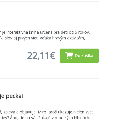
 je interaktívna kniha určená pre deti od 5 rokov,
, slov aj prvých viet. Vďaka hravým aktivitám,
22,11€
Do košíka
je pecka!
á, spieva a objavuje! Miro Jaroš ukazuje nielen svet
stiev? Áno, tie na vás čakajú v morských hlbinách.