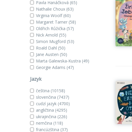
Pavla Hanáčková
(65)
Nathalie Choux
(63)
Virginia Woolf
(60)
Margaret Tarner
(58)
Oldřich Růžička
(57)
Nick Arnold
(55)
Simon Mugford
(53)
Roald Dahl
(50)
Jane Austen
(50)
Marta Galewska-Kustra
(49)
Georgie Adams
(47)
Jazyk
čeština
(10158)
slovenčina
(7437)
cudzí jazyk
(4700)
angličtina
(4295)
ukrajinčina
(226)
nemčina
(118)
francúzština
(37)