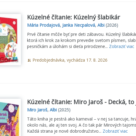
Kúzelné čítanie: Kúzelný šlabikár
Mária Prodajová
,
Janka Necpalová
,
Albi
(2026)
Prvé čítanie môže byť pre deti zábavou. Kúzelný šlabikár
ktorá ich krok za krokom prevedie svetom písmen, slabík
pesničkám a úlohám si dieťa prirodzene...
Zobraziť viac
🍌 Predobjednávka, vychádza 17. 8. 2026
Kúzelné čítanie: Miro Jaroš - Decká, to 
Miro Jaroš
,
Albi
(2025)
Táto kniha je pestrá ako karneval – v nej sa tancuje, hr
okolo nás, ale aj ten svoj. A čo tak pár Mirových tajom
Každá strana je nové dobrodružstvo...
Zobraziť viac