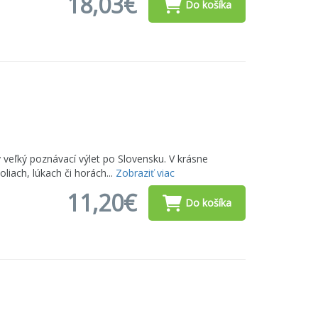
18,03€
Do košíka
 veľký poznávací výlet po Slovensku. V krásne
oliach, lúkach či horách...
Zobraziť viac
11,20€
Do košíka