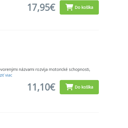
17,95€
Do košíka
ovorenými názvami rozvíja motorické schopnosti,
iť viac
11,10€
Do košíka