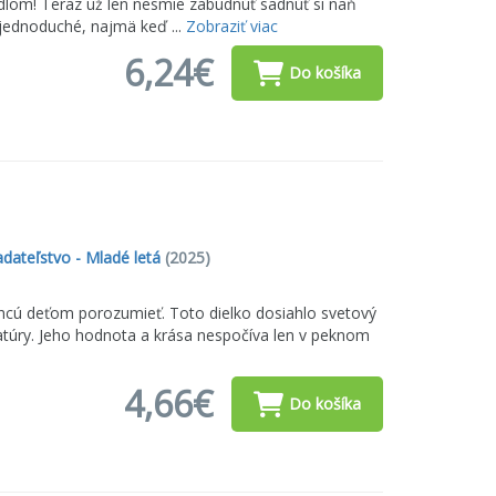
tadlom! Teraz už len nesmie zabudnúť sadnúť si naň
 jednoduché, najmä keď ...
Zobraziť viac
6,24€
Do košíka
dateľstvo - Mladé letá
(2025)
í chcú deťom porozumieť. Toto dielko dosiahlo svetový
ratúry. Jeho hodnota a krása nespočíva len v peknom
4,66€
Do košíka