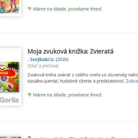
🌴 Máme na sklade, posielame ihneď.
Moja zvuková knižka: Zvieratá
,
Svojtka&Co.
(2026)
Stlač a počúvaj
Zvuková kniha zvierat z celého sveta so slovensky nah
vizuálnu pamäť, hudobné cítenie a predstavivosť.
Zobraz
🌴 Máme na sklade, posielame ihneď.