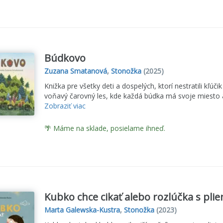
Búdkovo
Zuzana Smatanová
,
Stonožka
(2025)
Knižka pre všetky deti a dospelých, ktorí nestratili kľúč
voňavý čarovný les, kde každá búdka má svoje miesto a
Zobraziť viac
🌴 Máme na sklade, posielame ihneď.
Kubko chce cikať alebo rozlúčka s pli
Marta Galewska-Kustra
,
Stonožka
(2023)