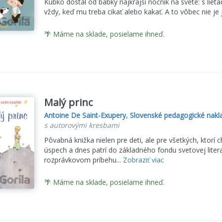
Kubko dostal od babky najkrajší nočník na svete: s lie
vždy, keď mu treba cikať alebo kakať. A to vôbec nie je
🌴 Máme na sklade, posielame ihneď.
Malý princ
Antoine De Saint-Exupery
,
Slovenské pedagogické nakla
s autorovými kresbami
Pôvabná knižka nielen pre deti, ale pre všetkých, ktor
úspech a dnes patrí do základného fondu svetovej lite
rozprávkovom príbehu...
Zobraziť viac
🌴 Máme na sklade, posielame ihneď.