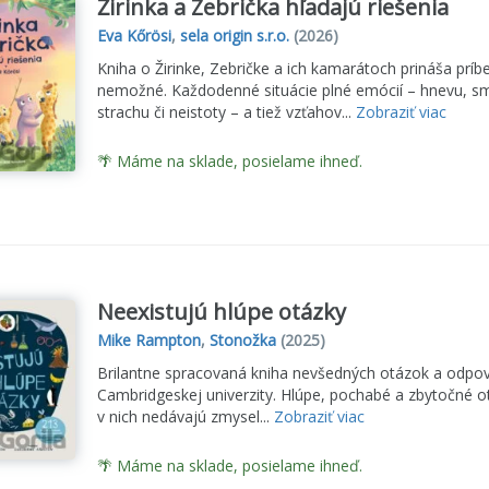
Žirinka a Zebrička hľadajú riešenia
Eva Kőrösi
,
sela origin s.r.o.
(2026)
Kniha o Žirinke, Zebričke a ich kamarátoch prináša príb
nemožné. Každodenné situácie plné emócií – hnevu, smút
strachu či neistoty – a tiež vzťahov...
Zobraziť viac
🌴 Máme na sklade, posielame ihneď.
Neexistujú hlúpe otázky
Mike Rampton
,
Stonožka
(2025)
Brilantne spracovaná kniha nevšedných otázok a odpovedí
Cambridgeskej univerzity. Hlúpe, pochabé a zbytočné otá
v nich nedávajú zmysel...
Zobraziť viac
🌴 Máme na sklade, posielame ihneď.