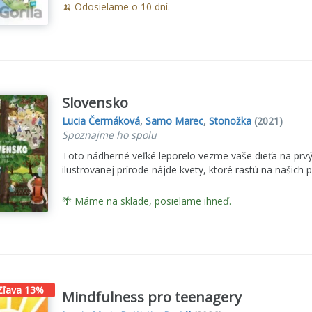
🍌 Odosielame o 10 dní.
Slovensko
Lucia Čermáková
,
Samo Marec
,
Stonožka
(2021)
Spoznajme ho spolu
Toto nádherné veľké leporelo vezme vaše dieťa na prvý
ilustrovanej prírode nájde kvety, ktoré rastú na našich p
🌴 Máme na sklade, posielame ihneď.
Zľava 13%
Mindfulness pro teenagery