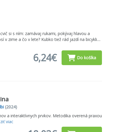
vič si s ním: zamávaj rukami, pokývaj hlavou a
 zime a čo v lete? Kubko tiež rád jazdí na bicykli....
6,24€
Do košíka
ina
lbi
(2024)
ehov a interaktívnych prvkov. Metodika overená praxou
ziť viac