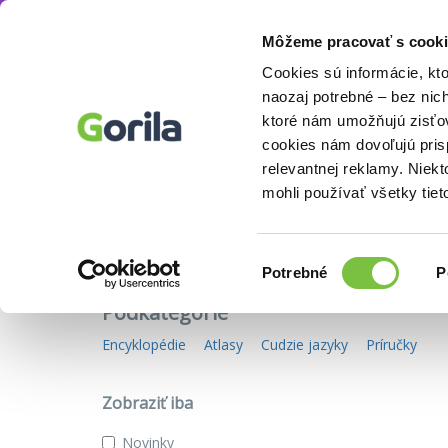
Môžeme pracovať s cooki
Knihy
Pre deti
Náučné knihy
Knihy
E-knihy
Filmy
Cookies sú informácie, kt
naozaj potrebné – bez nic
ktoré nám umožňujú zisťov
cookies nám dovoľujú pri
Knihy z kategórie náučné knih
relevantnej reklamy. Niek
mohli používať všetky tiet
Vitaj vo svete, kde nájdeš len náučné knihy pre deti! 
Slovensky? Na to tu máme predsa
jazykové knihy pre
Výber
Potrebné
P
súhlasu
Podkategórie
Encyklopédie
Atlasy
Cudzie jazyky
Príručky
Zobraziť iba
Novinky