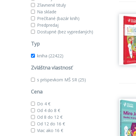
Zľavnené tituly
Na sklade
Prečítané (bazár kníh)
Predpredaj
Dostupné (bez vypredaných)
Typ
kniha
(22422)
Zvláštna vlastnosť
s príspevkom MŠ SR
(25)
Cena
Do 4 €
Od 4 do 8 €
Od 8 do 12 €
Od 12 do 16 €
Viac ako 16 €