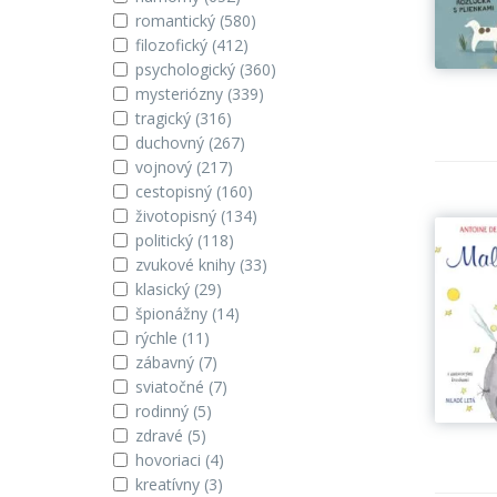
romantický
(580)
filozofický
(412)
psychologický
(360)
mysteriózny
(339)
tragický
(316)
duchovný
(267)
vojnový
(217)
cestopisný
(160)
životopisný
(134)
politický
(118)
zvukové knihy
(33)
klasický
(29)
špionážny
(14)
rýchle
(11)
zábavný
(7)
sviatočné
(7)
rodinný
(5)
zdravé
(5)
hovoriaci
(4)
kreatívny
(3)