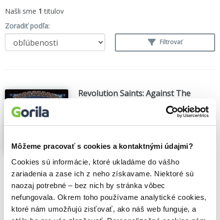
Našli sme
1
titulov
Zoradiť podľa:
Filtrovať
Revolution Saints: Against The
Winds
Revolution Saint
,
Hudobné albumy
(2024)
V novej reinkarnácii Revolution Saints sa k
Deenovi Castronovovi pripojili noví
Môžeme pracovať s cookies a kontaktnými údajmi?
členovia: basgitarista Jeff Pilson (známy
svojou prácou s Foreigner a ex-Dokken) a
Cookies sú informácie, ktoré ukladáme do vášho
gitarista Joel Hoekstra (Whitesnake a Night
zariadenia a zase ich z neho získavame. Niektoré sú
Ranger)...
Zobraziť viac
naozaj potrebné – bez nich by stránka vôbec
🍎 Vypredané
nefungovala. Okrem toho používame analytické cookies,
ktoré nám umožňujú zisťovať, ako náš web funguje, a