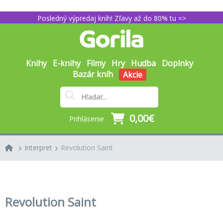
Posledný výpredaj kníh! Zľavy až do 80% tu =>
Knihy
E-knihy
Filmy
Hry
Hudba
Doplnky
Bazár kníh
Akcie
0,00€
Prihlásenie
Interpret
Revolution Saint
Revolution Saint