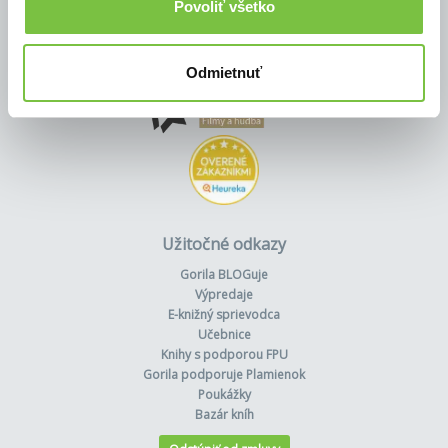
Povoliť všetko
Odmietnuť
Užitočné odkazy
Gorila BLOGuje
Výpredaje
E-knižný sprievodca
Učebnice
Knihy s podporou FPU
Gorila podporuje Plamienok
Poukážky
Bazár kníh