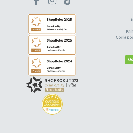
E
Kni
Gorila po
Od