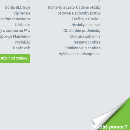
Gorila BLOGuje
Kontakty a často kladené otázky
Výpredaje
Poštovné a spôsoby platby
-knižný sprievodca
Zarábaj s Gorilou
Učebnice
Novinky na e-mail
hy s podporou FPU
Obchodné podmienky
dporuje Plamienok
Ochrana súkromia
Poukážky
Nastaviť cookies
Bazár kníh
Prehlásenie o cookies
Vyhlásenie o prístupnosti
stúpiť od zmluvy
Hľadáš pomoc?