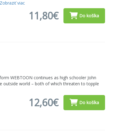
Zobraziť viac
11,80€
Do košíka
latform WEBTOON continues as high schooler John
e outside world – both of which threaten to topple
12,60€
Do košíka