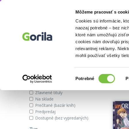
Môžeme pracovať s cooki
Autor
uru-chan
Knihy
E-knihy
Filmy
Cookies sú informácie, kt
naozaj potrebné – bez nic
ktoré nám umožňujú zisťov
cookies nám dovoľujú pri
Knihy od autora uru-chan v cu
relevantnej reklamy. Niek
mohli používať všetky tiet
Zobraziť iba
Výber
Našli s
Potrebné
P
súhlasu
Novinky
Zľavnené tituly
Na sklade
Prečítané (bazár kníh)
Predpredaj
Dostupné (bez vypredaných)