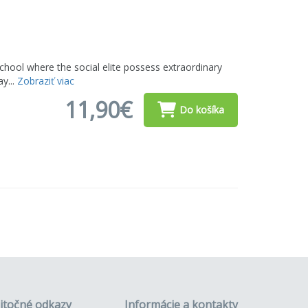
chool where the social elite possess extraordinary
ay...
Zobraziť viac
11,90€
Do košíka
itočné odkazy
Informácie a kontakty