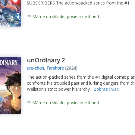
SUBSCRIBERS The action-packed series from the #1 ...
🌴 Máme na sklade, posielame ihneď.
unOrdinary 2
uru-chan
,
Farshore
(2024)
The action-packed series from the #1 digital comic p
confronts his troubled past and lurking dangers from th
Wellston’s strict power hierarchy...
Zobraziť viac
🌴 Máme na sklade, posielame ihneď.