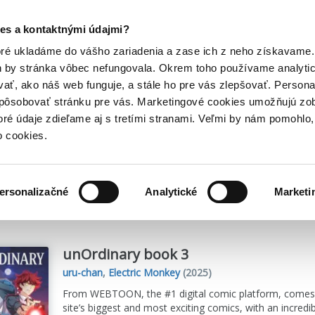
Posledný výpredaj kníh! Zľavy až do 80% tu =>
es a kontaktnými údajmi?
Hry
Hudba
Doplnky
Bazár kníh
oré ukladáme do vášho zariadenia a zase ich z neho získavame.
h by stránka vôbec nefungovala. Okrem toho používame analyti
ať, ako náš web funguje, a stále ho pre vás zlepšovať. Persona
spôsobovať stránku pre vás. Marketingové cookies umožňujú zo
dzom jazyku
toré údaje zdieľame aj s tretími stranami. Veľmi by nám pomohl
o cookies.
me
3
titulov
ersonalizačné
Analytické
Marketi
unOrdinary book 3
uru-chan
,
Electric Monkey
(2025)
From WEBTOON, the #1 digital comic platform, comes t
site’s biggest and most exciting comics, with an incre