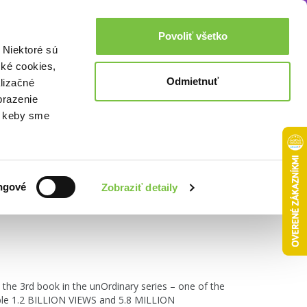
Akcie a zľavy
0,00€
Povoliť všetko
Prihlásenie
 Niektoré sú
cké cookies,
Odmietnuť
lizačné
brazenie
o, keby sme
Zoradiť podľa:
ngové
Zobraziť detaily
he 3rd book in the unOrdinary series – one of the
dible 1.2 BILLION VIEWS and 5.8 MILLION