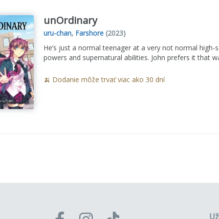
unOrdinary
uru-chan
,
Farshore
(2023)
He’s just a normal teenager at a very not normal high-s
powers and supernatural abilities. John prefers it that w
🍌 Dodanie môže trvať viac ako 30 dní
Už