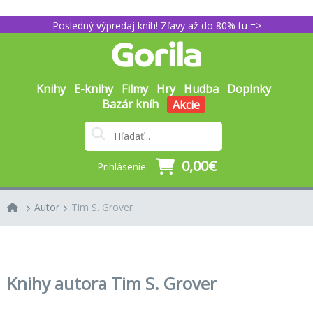
Posledný výpredaj kníh! Zľavy až do 80% tu =>
Knihy
E-knihy
Filmy
Hry
Hudba
Doplnky
Bazár kníh
Akcie
0,00€
Prihlásenie
Autor
Tim S. Grover
Knihy autora Tim S. Grover