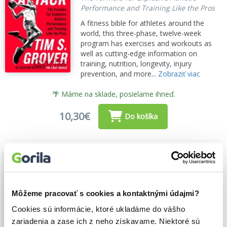
Performance and Training Like the Pros
A fitness bible for athletes around the
world, this three-phase, twelve-week
program has exercises and workouts as
well as cutting-edge information on
training, nutrition, longevity, injury
prevention, and more...
Zobraziť viac
🌴 Máme na sklade, posielame ihneď.
10,30€
Do košíka
Winning
Shari Wenk
,
Tim S. Grover
,
Simon &
Schuster
(2022)
The Unforgiving Race to Greatness
Môžeme pracovať s cookies a kontaktnými údajmi?
From the elite performance coach for
Cookies sú informácie, ktoré ukladáme do vášho
Michael Jordan, Kobe Bryant, Dwyane
zariadenia a zase ich z neho získavame. Niektoré sú
Wade, and many others...
Zobraziť viac