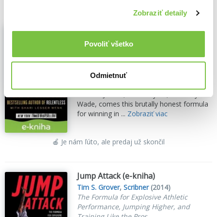
Zobraziť detaily
Winning (e-kniha)
Shari Wenk
,
Tim S. Grover
,
Scribner
(2021)
Povoliť všetko
The Unforgiving Race to Greatness
From the elite performance coach who
authored the international bestseller
Odmietnuť
Relentless and whose clients have included
Michael Jordan, Kobe Bryant, and Dwyane
Wade, comes this brutally honest formula
for winning in ...
Zobraziť viac
🍎 Je nám ľúto, ale predaj už skončil
Jump Attack (e-kniha)
Tim S. Grover
,
Scribner
(2014)
The Formula for Explosive Athletic
Performance, Jumping Higher, and
Training Like the Pros