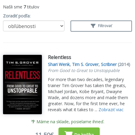
Našli sme
7
titulov
Zoradiť podľa:
Filtrovať
Relentless
Shari Wenk
,
Tim S. Grover
,
Scribner
(2014)
From Good to Great to Unstoppable
For more than two decades, legendary
trainer Tim Grover has taken the greats,
Michael Jordan, Kobe Bryant, Dwayne
Wade, and dozens more and made them
greater. Now, for the first time ever, he
reveals what it takes to ...
Zobraziť viac
🌴 Máme na sklade, posielame ihneď.
11,50€
Do košíka