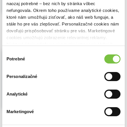
naozaj potrebné – bez nich by stránka vôbec
nefungovala. Okrem toho používame analytické cookies,
ktoré nám umožňujú zisťovať, ako náš web funguje, a
🌴 Máme na sklade, posielame ihneď.
stále ho pre vás zlepšovať. Personalizačné cookies nám
8,90€
Do košíka
dovoľujú prispôsobovať stránku pre vás. Marketingové
cookies umožňujú zobrazenie relevantnej reklamy.
Niektoré údaje zdieľame aj s tretími stranami. Veľmi by
nám pomohlo, keby sme mohli používať všetky tieto
Winning
Výber
cookies.
Potrebné
Shari Lesser Wenk
,
Tim S. Grover
,
Simon
súhlasu
& Schuster
(2021)
The Unforgiving Race to Greatness
Personalizačné
Whether you're an athlete striving to win,
an entrepreneur building a business, a CEO
managing an empire, a salesperson
Analytické
looking to close a deal, or a high achiever
determined to stand in the winner's circle,
Winning offers thirteen key principles...
Marketingové
Zobraziť viac
🍎 Vypredané