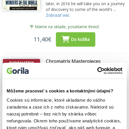
later, in 2016 he will take you on a journey
of discovery to some of the world's ...
Zobraziť viac
🌴 Máme na sklade, posielame ihneď.
11,40€
Do košíka
Chromatrix Masterpieces
Thomas Pavitte
,
Octopus Publishing
Group
(2026)
Colour in and reveal famous
masterpieces in these 20 mind-bending
puzzles
Môžeme pracovať s cookies a kontaktnými údajmi?
Chromatrix is the latest unique colouring
Cookies sú informácie, ktoré ukladáme do vášho
activity puzzle book from bestselling
zariadenia a zase ich z neho získavame. Niektoré sú
author and puzzle artist Thomas Pavitte...
naozaj potrebné – bez nich by stránka vôbec
Zobraziť viac
nefungovala. Okrem toho používame analytické cookies,
ktoré nám umožňujú zisťovať, ako náš web funguje, a
🌴 Máme na sklade, posielame ihneď.