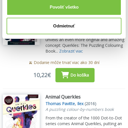
Thomas Pavitte
,
Ilex
(2015)
Povoliť všetko
A Puzzling Colour-by-Numbers Book
Thomas Pavittes amazing 1,000 Dot-to-
Dot books brought a fresh spirit to a
Odmietnuť
classic pastime, and have sold hundreds of
thousands of copies worldwide. Now he
unveils an even more original and amazing
concept: Querkles: The Puzzling Colouring
Book...
Zobraziť viac
🍌 Dodanie môže trvať viac ako 30 dní
10,22€
Do košíka
Animal Querkles
Thomas Pavitte
,
Ilex
(2016)
A puzzling colour-by-numbers book
From the creator of the 1000 Dot-to-Dot
series comes Animal Querkles, putting an