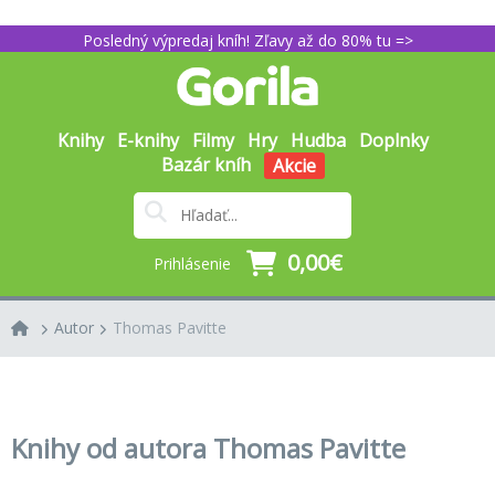
Posledný výpredaj kníh! Zľavy až do 80% tu =>
Knihy
E-knihy
Filmy
Hry
Hudba
Doplnky
Bazár kníh
Akcie
0,00€
Prihlásenie
Autor
Thomas Pavitte
Knihy od autora Thomas Pavitte