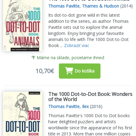
Thomas Pavitte
,
Thames & Hudson
(2014)
Its dot-to-dot gone wild in this latest
addition to the series, as author Thomas
Pavitte sets out to explore the animal
kingdom. Enjoy bringing your favourite
animals to life with The 1000 Dot-to-Dot
Book ...
Zobraziť viac
🌴 Máme na sklade, posielame ihneď.
10,70€
Do košíka
The 1000 Dot-to-Dot Book: Wonders
of the World
Thomas Pavitte
,
Ilex
(2016)
Thomas Pavitte's 1000 Dot to Dot books
have delighted puzzlers and artists
worldwide since the appearance of his first
title in 2013. More than one million copies