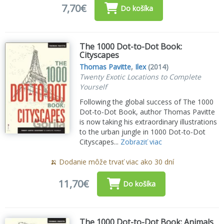
7,70€
Do košíka
The 1000 Dot-to-Dot Book:
Cityscapes
Thomas Pavitte
,
Ilex
(2014)
Twenty Exotic Locations to Complete
Yourself
Following the global success of The 1000
Dot-to-Dot Book, author Thomas Pavitte
is now taking his extraordinary illustrations
to the urban jungle in 1000 Dot-to-Dot
Cityscapes...
Zobraziť viac
🍌 Dodanie môže trvať viac ako 30 dní
11,70€
Do košíka
The 1000 Dot-to-Dot Book: Animals