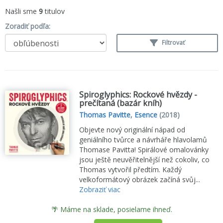
Našli sme
9
titulov
Zoradiť podľa:
Filtrovať
Spiroglyphics: Rockové hvězdy -
prečítaná (bazár kníh)
Thomas Pavitte
,
Esence
(2018)
Objevte nový originální nápad od
geniálního tvůrce a návrháře hlavolamů
Thomase Pavitta! Spirálové omalovánky
jsou ještě neuvěřitelnější než cokoliv, co
Thomas vytvořil předtím. Každý
velkoformátový obrázek začíná svůj...
Zobraziť viac
🌴 Máme na sklade, posielame ihneď.