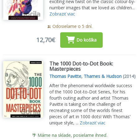
exciting new twist on the classic colour-by-
number images that we loved as children...
Zobraziť viac
🍌 Odosielame o 5 dní.
12,70€
Do košíka
The 1000 Dot-to-Dot Book:
Masterpieces
Thomas Pavitte
,
Thames & Hudson
(2014)
After the phenomenal worldwide success
of the 1000 Dot-to-Dot Series, for his
fourth outing author and artist Thomas
Pavitte is taking on the challenge of
recreating some of the worlds finest
pieces of art in 1000 dots! With Thomas'
unique style, ...
Zobraziť viac
🌴 Máme na sklade, posielame ihneď.