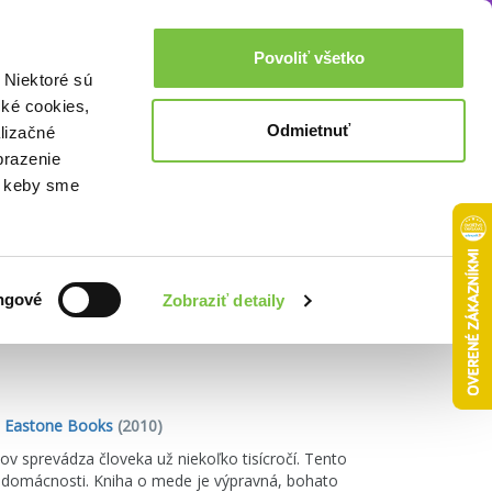
Akcie a zľavy
0,00€
Povoliť všetko
Prihlásenie
 Niektoré sú
cké cookies,
Odmietnuť
lizačné
brazenie
o, keby sme
Zoradiť podľa:
ngové
Zobraziť detaily
,
Eastone Books
(2010)
ov sprevádza človeka už niekoľko tisícročí. Tento
 domácnosti. Kniha o mede je výpravná, bohato