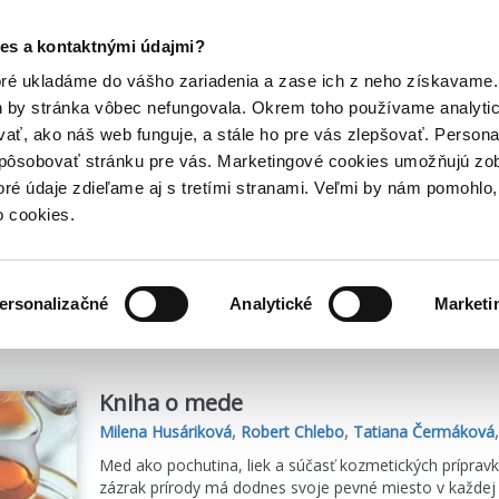
Posledný výpredaj kníh! Zľavy až do 80% tu =>
es a kontaktnými údajmi?
Hry
Hudba
Doplnky
Bazár kníh
oré ukladáme do vášho zariadenia a zase ich z neho získavame.
h by stránka vôbec nefungovala. Okrem toho používame analyti
ať, ako náš web funguje, a stále ho pre vás zlepšovať. Persona
spôsobovať stránku pre vás. Marketingové cookies umožňujú zo
toré údaje zdieľame aj s tretími stranami. Veľmi by nám pomohl
o cookies.
me
4
titulov
ersonalizačné
Analytické
Marketi
Kniha o mede
Milena Husáriková
,
Robert Chlebo
,
Tatiana Čermáková
Med ako pochutina, liek a súčasť kozmetických prípravk
zázrak prírody má dodnes svoje pevné miesto v každej