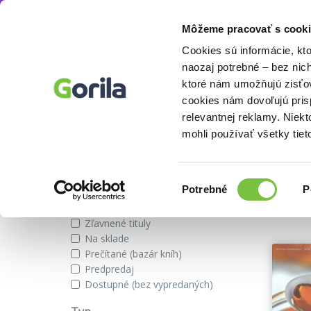
Môžeme pracovať s cooki
Autor
Robert Chlebo
Knihy
E-knihy
Filmy
Cookies sú informácie, kt
naozaj potrebné – bez nic
ktoré nám umožňujú zisťov
cookies nám dovoľujú pri
Knihy od autora Robert Chlebo
relevantnej reklamy. Niek
mohli používať všetky tiet
Zobraziť iba
Výber
Našli s
Potrebné
P
súhlasu
Novinky
Zľavnené tituly
Na sklade
Prečítané (bazár kníh)
Predpredaj
Dostupné (bez vypredaných)