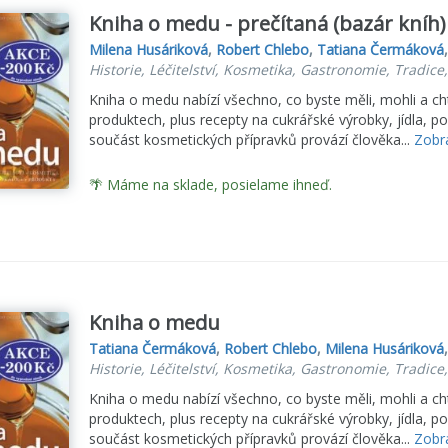
Kniha o medu - prečítaná (bazár kníh)
Milena Husáriková
,
Robert Chlebo
,
Tatiana Čermáková
Historie, Léčitelství, Kosmetika, Gastronomie, Tradice
Kniha o medu nabízí všechno, co byste měli, mohli a ch
produktech, plus recepty na cukrářské výrobky, jídla, p
součást kosmetických přípravků provází člověka...
Zobra
🌴 Máme na sklade, posielame ihneď.
Kniha o medu
Tatiana Čermáková
,
Robert Chlebo
,
Milena Husáriková
Historie, Léčitelství, Kosmetika, Gastronomie, Tradice
Kniha o medu nabízí všechno, co byste měli, mohli a ch
produktech, plus recepty na cukrářské výrobky, jídla, p
součást kosmetických přípravků provází člověka...
Zobra