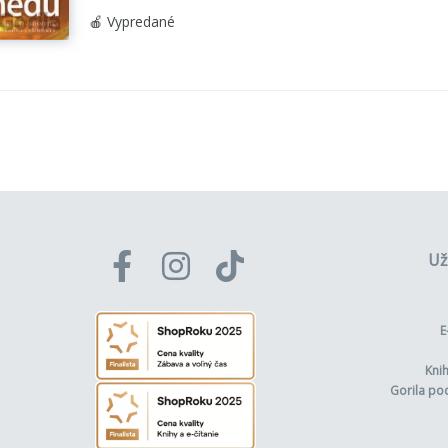
🍎 Vypredané
Už
E
Kni
Gorila po