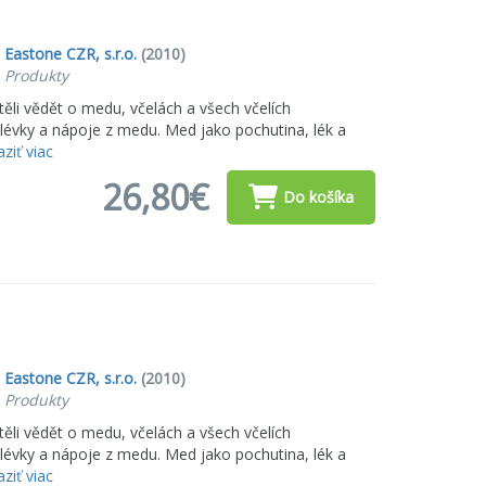
,
Eastone CZR, s.r.o.
(2010)
, Produkty
těli vědět o medu, včelách a všech včelích
olévky a nápoje z medu. Med jako pochutina, lék a
ziť viac
26,80€
Do košíka
,
Eastone CZR, s.r.o.
(2010)
, Produkty
těli vědět o medu, včelách a všech včelích
olévky a nápoje z medu. Med jako pochutina, lék a
ziť viac