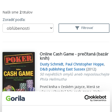
Našli sme
2
titulov
Zoradiť podľa:
Filtrovať
Online Cash Game - prečítaná (bazár
kníh)
Dusty Schmidt
,
Paul Christopher Hoppe
,
D&B publishing East Sussex
(2012)
50 největších omylů aneb neposlouchejte
Phila Hellmutha
První kniha v českém jazyce, která se
věnuje výhradně hře cash game. Knihu
napsal známý pokerový profesionál Dusty
Schmidt...
Zobraziť viac
🌴 Máme na sklade, posielame ihneď.