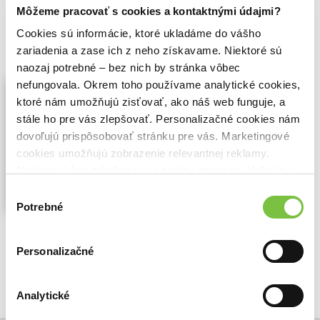
Môžeme pracovať s cookies a kontaktnými údajmi?
26,30€
Do košíka
Cookies sú informácie, ktoré ukladáme do vášho
zariadenia a zase ich z neho získavame. Niektoré sú
naozaj potrebné – bez nich by stránka vôbec
Online Cash Game
nefungovala. Okrem toho používame analytické cookies,
Dusty Schmidt
,
Paul Christopher Hoppe
,
ktoré nám umožňujú zisťovať, ako náš web funguje, a
D&B publishing East Sussex
(2012)
stále ho pre vás zlepšovať. Personalizačné cookies nám
50 největších omylů aneb neposlouchejte
dovoľujú prispôsobovať stránku pre vás. Marketingové
Phila Hellmutha
cookies umožňujú zobrazenie relevantnej reklamy.
První kniha v českém jazyce, která se
Niektoré údaje zdieľame aj s tretími stranami. Veľmi by
věnuje výhradně hře cash game. Knihu
nám pomohlo, keby sme mohli používať všetky tieto
Výber
napsal známý pokerový profesionál Dusty
cookies.
Potrebné
Schmidt...
Zobraziť viac
súhlasu
🍎 Vypredané
Personalizačné
Analytické