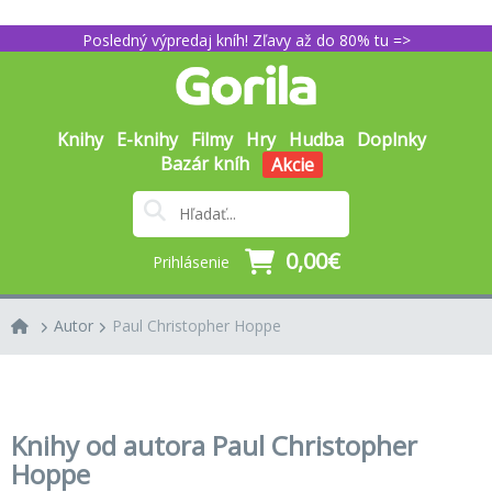
Posledný výpredaj kníh! Zľavy až do 80% tu =>
Knihy
E-knihy
Filmy
Hry
Hudba
Doplnky
Bazár kníh
Akcie
0,00€
Prihlásenie
Autor
Paul Christopher Hoppe
Knihy od autora Paul Christopher
Hoppe