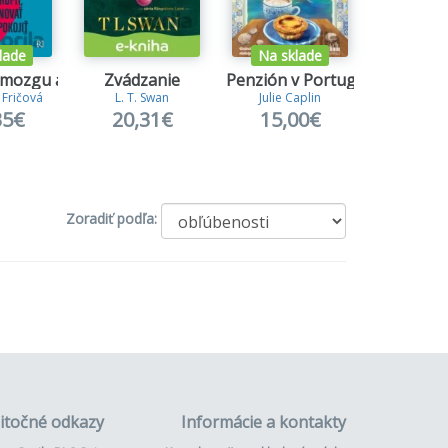
lade
Na sklade
 mozgu a späť
Zvádzanie
Penzión v Portugalsku
Puncova
 Fričová
L. T. Swan
Julie Caplin
Robert Ga
35€
20,31€
15,00€
29,
Zoradiť podľa:
itočné odkazy
Informácie a kontakty