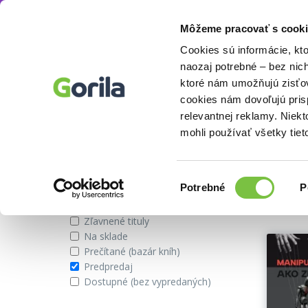
Môžeme pracovať s cooki
Autor
Nick Srnicek
Knihy
E-knihy
Filmy
Cookies sú informácie, kt
naozaj potrebné – bez nic
ktoré nám umožňujú zisťov
cookies nám dovoľujú pri
Knihy v predpredaji od autora N
relevantnej reklamy. Niek
mohli používať všetky tiet
Zobraziť iba
Vybran
Výber
Potrebné
P
súhlasu
Novinky
Zľavnené tituly
Na sklade
Prečítané (bazár kníh)
Predpredaj
Dostupné (bez vypredaných)