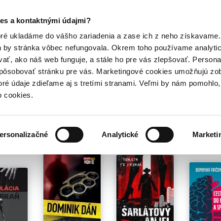
Posledný výpredaj kníh! Zľavy až do 80% tu =>
es a kontaktnými údajmi?
Hry
Hudba
Doplnky
Bazár kníh
oré ukladáme do vášho zariadenia a zase ich z neho získavame.
h by stránka vôbec nefungovala. Okrem toho používame analyti
ať, ako náš web funguje, a stále ho pre vás zlepšovať. Persona
spôsobovať stránku pre vás. Marketingové cookies umožňujú zo
ick Srnicek
toré údaje zdieľame aj s tretími stranami. Veľmi by nám pomohl
o cookies.
é pre teba
ersonalizačné
Analytické
Marketi