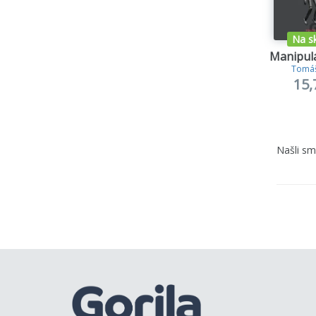
Na s
Manipulá
Tomáš
15,
Našli s