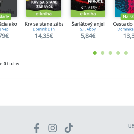
klade
Na sk
cia ako zbraň
Krv sa stane zábavou
Šarlátový anjel
Cesta do
 Vepi
Dominik Dán
S.T. Abby
Dominika
79€
14,35€
5,84€
13,
me
0
titulov
Už