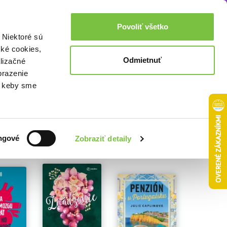
Akcie a zľavy
0,00€
Povoliť všetko
Prihlásenie
 Niektoré sú
cké cookies,
Odmietnuť
lizačné
brazenie
o, keby sme
ngové
Zobraziť detaily