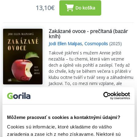
13,10€
Do košíka
Zakázané ovoce - prečítaná (bazár
kníh)
Jodi Ellen Malpas
,
Cosmopolis
(2025)
Takové jiskření s mužem Annie ještě
nezažila – tu chemii, která vám vezme
dech a úplně vás pohltí a zaslepí. Tedy až
do chvíle, kdy se během večera s přáteli v
klubu ocitne tváří v tvář sexy a záhadnému
Jackovi. To, co mezi nimi vzplane, ale
není...
Zobraziť viac
🌴 Máme na sklade, posielame ihneď.
5,90€
Do košíka
Môžeme pracovať s cookies a kontaktnými údajmi?
Cookies sú informácie, ktoré ukladáme do vášho
zariadenia a zase ich z neho získavame. Niektoré sú