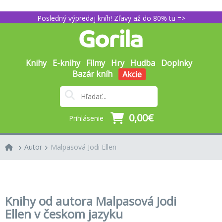
Posledný výpredaj kníh! Zľavy až do 80% tu =>
Knihy
E-knihy
Filmy
Hry
Hudba
Doplnky
Bazár kníh
Akcie
0,00€
Prihlásenie
Autor
Malpasová Jodi Ellen
Knihy od autora Malpasová Jodi
Ellen v českom jazyku