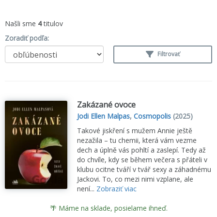
Našli sme
4
titulov
Zoradiť podľa:
Filtrovať
Zakázané ovoce
Jodi Ellen Malpas
,
Cosmopolis
(2025)
Takové jiskření s mužem Annie ještě
nezažila – tu chemii, která vám vezme
dech a úplně vás pohltí a zaslepí. Tedy až
do chvíle, kdy se během večera s přáteli v
klubu ocitne tváří v tvář sexy a záhadnému
Jackovi. To, co mezi nimi vzplane, ale
není...
Zobraziť viac
🌴 Máme na sklade, posielame ihneď.