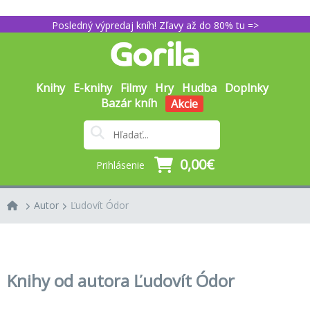
Posledný výpredaj kníh! Zľavy až do 80% tu =>
Knihy
E-knihy
Filmy
Hry
Hudba
Doplnky
Bazár kníh
Akcie
0,00€
Prihlásenie
Autor
Ľudovít Ódor
Knihy od autora Ľudovít Ódor