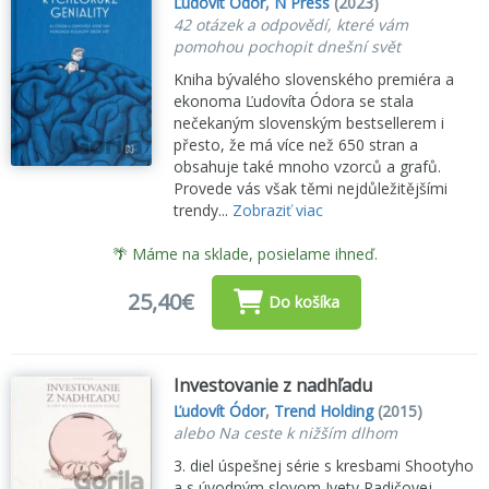
Ľudovít Ódor
,
N Press
(2023)
42 otázek a odpovědí, které vám
pomohou pochopit dnešní svět
Kniha bývalého slovenského premiéra a
ekonoma Ľudovíta Ódora se stala
nečekaným slovenským bestsellerem i
přesto, že má více než 650 stran a
obsahuje také mnoho vzorců a grafů.
Provede vás však těmi nejdůležitějšími
trendy...
Zobraziť viac
🌴 Máme na sklade, posielame ihneď.
25,40€
Do košíka
Investovanie z nadhľadu
Ľudovít Ódor
,
Trend Holding
(2015)
alebo Na ceste k nižším dlhom
3. diel úspešnej série s kresbami Shootyho
a s úvodným slovom Ivety Radičovej...