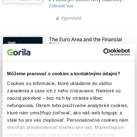
Zobraziť viac
🍎 Vypredané
The Euro Area and the Financial
Crisis
David Cobham
,
Ľudovít Ódor
,
Miroslav
Beblavý
,
Cambridge University Press
(2011)
The financial crisis of 2007–10 has
Môžeme pracovať s cookies a kontaktnými údajmi?
presented a number of key policy
Cookies sú informácie, ktoré ukladáme do vášho
challenges for those concerned with the
zariadenia a zase ich z neho získavame. Niektoré sú
long-term stability of the euro area. It has
shown that price stability as provided by
naozaj potrebné – bez nich by stránka vôbec
the European Central Bank is not enough
nefungovala. Okrem toho používame analytické cookies,
to guarantee...
Zobraziť viac
ktoré nám umožňujú zisťovať, ako náš web funguje, a
stále ho pre vás zlepšovať. Personalizačné cookies nám
🌴 Máme na sklade, posielame ihneď.
dovoľujú prispôsobovať stránku pre vás. Marketingové
141,00€
cookies umožňujú zobrazenie relevantnej reklamy.
Do košíka