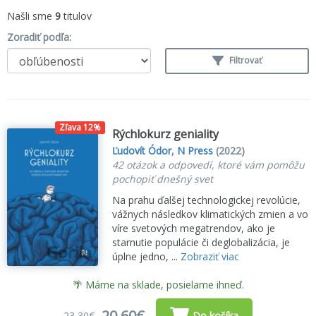
Našli sme
9
titulov
Zoradiť podľa:
Filtrovať
Zľava 12%
Rýchlokurz geniality
Ľudovít Ódor
,
N Press
(2022)
42 otázok a odpovedí, ktoré vám pomôžu
pochopiť dnešný svet
Na prahu ďalšej technologickej revolúcie,
vážnych následkov klimatických zmien a vo
víre svetových megatrendov, ako je
starnutie populácie či deglobalizácia, je
úplne jedno, ...
Zobraziť viac
🌴 Máme na sklade, posielame ihneď.
20,60€
23,30€
Do košíka