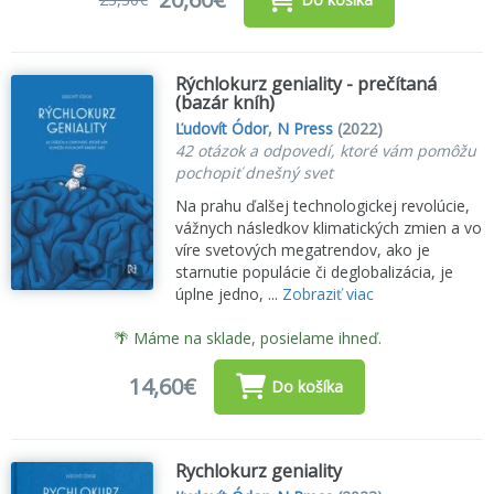
Rýchlokurz geniality - prečítaná
(bazár kníh)
Ľudovít Ódor
,
N Press
(2022)
42 otázok a odpovedí, ktoré vám pomôžu
pochopiť dnešný svet
Na prahu ďalšej technologickej revolúcie,
vážnych následkov klimatických zmien a vo
víre svetových megatrendov, ako je
starnutie populácie či deglobalizácia, je
úplne jedno, ...
Zobraziť viac
🌴 Máme na sklade, posielame ihneď.
14,60€
Do košíka
Rychlokurz geniality