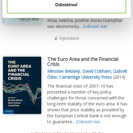
Odmietnuť
Druhá knižka Ľudovíta Ódora, člena
Bankovej rady NBS s kresbami Shootyho.
Kríza, nekríza, poďme znovu rozmýšľať
viac ekonomicky...
Zobraziť viac
🍎 Vypredané
The Euro Area and the Financial
Crisis
Miroslav Beblavý
,
David Cobham
,
Ľudovít
Ódor
,
Cambridge University Press
(2014)
The financial crisis of 2007–10 has
presented a number of key policy
challenges for those concerned with the
long-term stability of the euro area. It has
shown that price stability as provided by
the European Central Bank is not enough
to guarantee...
Zobraziť viac