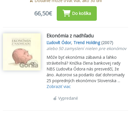
🍌 Dodanie môže trvať viac ako 30 dní
66,50€
Do košíka
Ekonómia z nadhľadu
Ľudovít Ódor
,
Trend Holding
(2007)
alebo 50 zamyslení nielen pre ekonómov
Môže byť ekonómia zábavná a ľahko
stráviteľná? Knižka člena bankovej rady
NBS Ľudovíta Ódora nás presvedčí, že
áno. Autorovi sa podarilo dať dohromady
25 popredných ekonómov Slovenska ...
Zobraziť viac
🍎 Vypredané