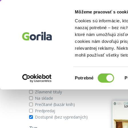
Môžeme pracovať s cooki
Autor
Gillian Rose
Knihy
E-knihy
Filmy
Cookies sú informácie, kt
naozaj potrebné – bez nic
ktoré nám umožňujú zisťov
cookies nám dovoľujú pri
Knihy od autora Gillian Rose
relevantnej reklamy. Niek
mohli používať všetky tiet
Zobraziť iba
Výber
Našli s
Potrebné
P
súhlasu
Novinky
Zľavnené tituly
Na sklade
Prečítané (bazár kníh)
Predpredaj
Dostupné (bez vypredaných)