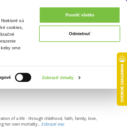
Akcie a zľavy
0,00€
Povoliť všetko
Prihlásenie
 Niektoré sú
cké cookies,
Odmietnuť
lizačné
brazenie
o, keby sme
Zoradiť podľa:
ngové
Zobraziť detaily
on of a life - through childhood, faith, family, love,
ing her own mortality...
Zobraziť viac