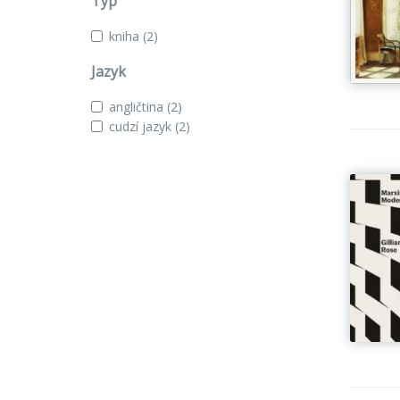
Typ
kniha
(2)
Jazyk
angličtina
(2)
cudzí jazyk
(2)