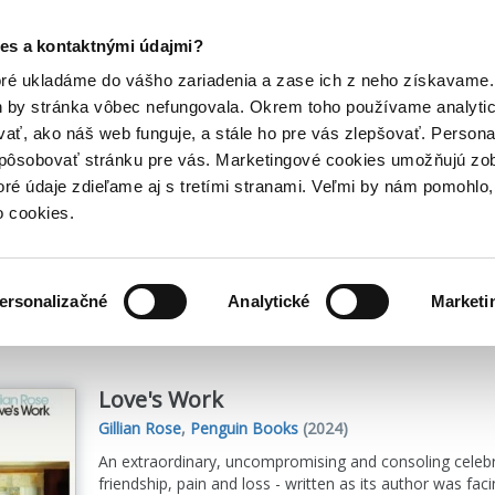
Posledný výpredaj kníh! Zľavy až do 80% tu =>
es a kontaktnými údajmi?
Hry
Hudba
Doplnky
Bazár kníh
oré ukladáme do vášho zariadenia a zase ich z neho získavame.
h by stránka vôbec nefungovala. Okrem toho používame analyti
ať, ako náš web funguje, a stále ho pre vás zlepšovať. Persona
spôsobovať stránku pre vás. Marketingové cookies umožňujú zo
toré údaje zdieľame aj s tretími stranami. Veľmi by nám pomohl
o cookies.
me
2
titulov
ersonalizačné
Analytické
Marketi
Love's Work
Gillian Rose
,
Penguin Books
(2024)
An extraordinary, uncompromising and consoling celebrati
friendship, pain and loss - written as its author was fac