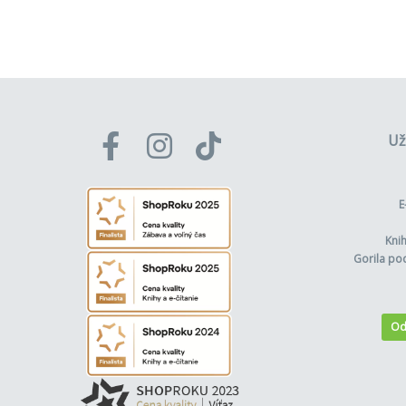
Už
E
Kni
Gorila po
Od