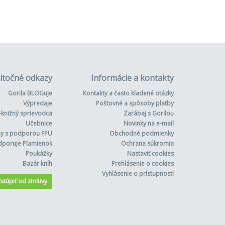
itočné odkazy
Informácie a kontakty
Gorila BLOGuje
Kontakty a často kladené otázky
Výpredaje
Poštovné a spôsoby platby
-knižný sprievodca
Zarábaj s Gorilou
Učebnice
Novinky na e-mail
hy s podporou FPU
Obchodné podmienky
dporuje Plamienok
Ochrana súkromia
Poukážky
Nastaviť cookies
Bazár kníh
Prehlásenie o cookies
Vyhlásenie o prístupnosti
stúpiť od zmluvy