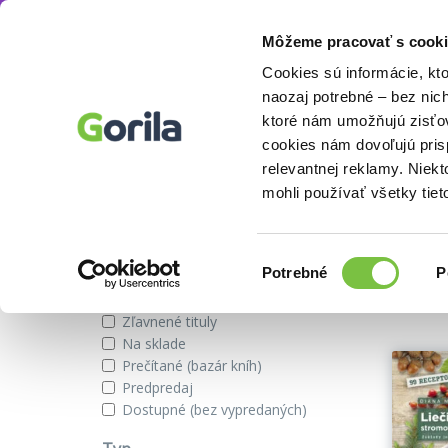
Môžeme pracovať s cooki
Autor
Diana Mozoláková
Knihy
E-knihy
Filmy
Cookies sú informácie, kt
naozaj potrebné – bez nic
ktoré nám umožňujú zisťov
cookies nám dovoľujú pri
Knihy od autora Diana Mozolák
relevantnej reklamy. Niek
mohli používať všetky tiet
Zobraziť iba
Výber
Našli s
Potrebné
P
súhlasu
Novinky
Zľavnené tituly
Na sklade
Prečítané (bazár kníh)
Predpredaj
Dostupné (bez vypredaných)