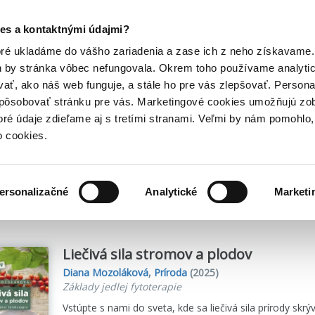
Posledný výpredaj kníh! Zľavy až do 80% tu =>
es a kontaktnými údajmi?
Hry
Hudba
Doplnky
Bazár kníh
oré ukladáme do vášho zariadenia a zase ich z neho získavame.
h by stránka vôbec nefungovala. Okrem toho používame analyti
ať, ako náš web funguje, a stále ho pre vás zlepšovať. Persona
spôsobovať stránku pre vás. Marketingové cookies umožňujú zo
ová v slovenskom jazyku
toré údaje zdieľame aj s tretími stranami. Veľmi by nám pomohl
o cookies.
me
2
titulov
ersonalizačné
Analytické
Marketi
Liečivá sila stromov a plodov
Diana Mozoláková
,
Príroda
(2025)
Základy jedlej fytoterapie
Vstúpte s nami do sveta, kde sa liečivá sila prírody skr