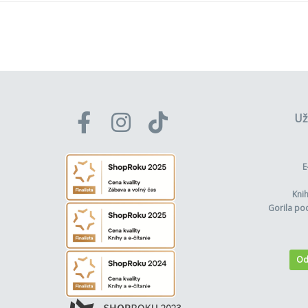
Už
E
Kni
Gorila po
Od