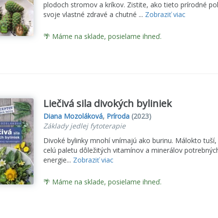
plodoch stromov a kríkov. Zistite, ako tieto prírodné p
svoje vlastné zdravé a chutné ...
Zobraziť viac
🌴 Máme na sklade, posielame ihneď.
Liečivá sila divokých byliniek
Diana Mozoláková
,
Príroda
(2023)
Základy jedlej fytoterapie
Divoké bylinky mnohí vnímajú ako burinu. Málokto tuší, 
celú paletu dôležitých vitamínov a minerálov potrebných
energie...
Zobraziť viac
🌴 Máme na sklade, posielame ihneď.