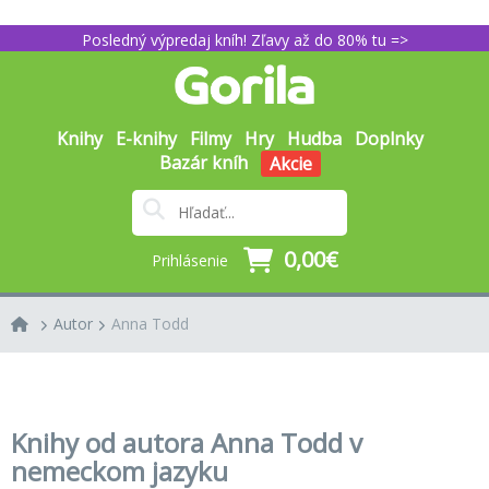
Posledný výpredaj kníh! Zľavy až do 80% tu =>
Knihy
E-knihy
Filmy
Hry
Hudba
Doplnky
Bazár kníh
Akcie
0,00€
Prihlásenie
Autor
Anna Todd
Knihy od autora Anna Todd v
nemeckom jazyku