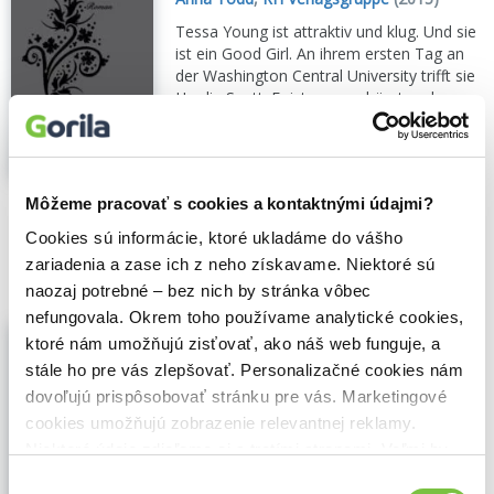
Tessa Young ist attraktiv und klug. Und sie
ist ein Good Girl. An ihrem ersten Tag an
der Washington Central University trifft sie
Hardin Scott. Er ist unverschämt und
unberechenbar. Er ist ein Bad Guy...
Zobraziť viac
🍌 Dodanie môže trvať viac ako dva týždne
Môžeme pracovať s cookies a kontaktnými údajmi?
Cookies sú informácie, ktoré ukladáme do vášho
15,10€
Do košíka
zariadenia a zase ich z neho získavame. Niektoré sú
naozaj potrebné – bez nich by stránka vôbec
nefungovala. Okrem toho používame analytické cookies,
Nothing more - prečítaná (bazár
ktoré nám umožňujú zisťovať, ako náš web funguje, a
kníh)
stále ho pre vás zlepšovať. Personalizačné cookies nám
Anna Todd
,
Heyne
(2016)
dovoľujú prispôsobovať stránku pre vás. Marketingové
When he falls in love, he loves too hard
cookies umožňujú zobrazenie relevantnej reklamy.
New York ist anders als alles, was Landon
Niektoré údaje zdieľame aj s tretími stranami. Veľmi by
bisher kannte. Aber er hat einen netten
Job, liebt die Uni und kann seiner
nám pomohlo, keby sme mohli používať všetky tieto
Výber