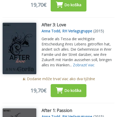
19,70€
Do košíka
After 3: Love
Anna Todd
,
RH Verlagsgruppe
(2015)
Gerade als Tessa die wichtigste
Entscheidung ihres Lebens getroffen hat,
ändert sich alles. Die Geheimnisse in ihrer
Familie und der Streit darüber, wie ihre
Zukunft mit Hardin aussehen soll, bringen
alles ins Wanken...
Zobraziť viac
🍌 Dodanie môže trvať viac ako dva týždne
19,70€
Do košíka
After 1: Passion
Anna Todd
,
RH Verlagsgruppe
(2015)