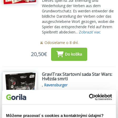
Dieses Spiel ist zur Erlernung und
Wiederholung der Verben aus dem
Grundwortschatz. Es werden entweder die
bildliche Darstellung der Verben oder das
ausgeschriebene Wort gezogen, wobei die
Spieler das entsprechende Feld auf ihrem
Spielbrett abdecken...
Zobraziť viac
🍌 Odosielame o 8 dní.
20,50€
Do košíka
GraviTrax Startovní sada Star Wars:
Hvězda smrti
,
Ravensburger
Zažijte epické souboje mezi dobrou a
temnou stranou Hvězdných válek s
kuličkovou dráhou GraviTrax. Vytvořte si
vlastní dobrodružství s exkluzivními prvky
Star Wars!...
Zobraziť viac
Môžeme pracovať s cookies a kontaktnými údajmi?