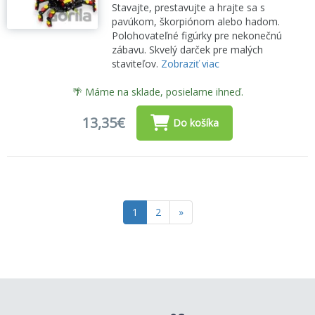
Stavajte, prestavujte a hrajte sa s
pavúkom, škorpiónom alebo hadom.
Polohovateľné figúrky pre nekonečnú
zábavu. Skvelý darček pre malých
staviteľov.
Zobraziť viac
🌴 Máme na sklade, posielame ihneď.
13,35€
Do košíka
1
2
»