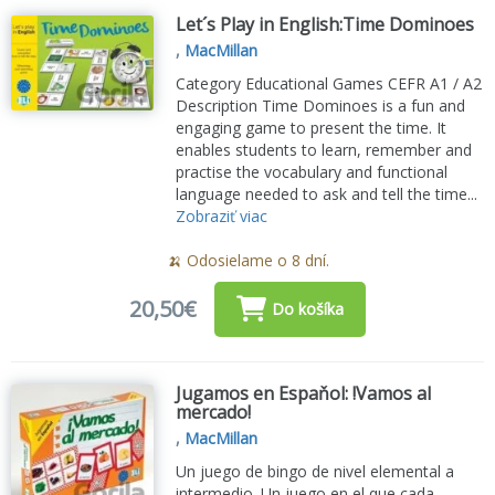
Let´s Play in English:Time Dominoes
,
MacMillan
Category Educational Games CEFR A1 / A2
Description Time Dominoes is a fun and
engaging game to present the time. It
enables students to learn, remember and
practise the vocabulary and functional
language needed to ask and tell the time...
Zobraziť viac
🍌 Odosielame o 8 dní.
20,50€
Do košíka
Jugamos en Espaňol: !Vamos al
mercado!
,
MacMillan
Un juego de bingo de nivel elemental a
intermedio. Un juego en el que cada