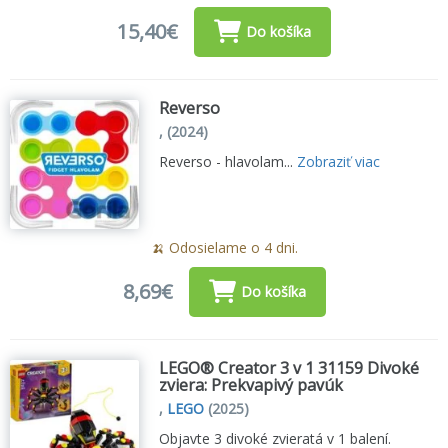
15,40€
Do košíka
Reverso
,
(2024)
Reverso - hlavolam...
Zobraziť viac
🍌 Odosielame o 4 dni.
8,69€
Do košíka
LEGO® Creator 3 v 1 31159 Divoké
zviera: Prekvapivý pavúk
,
LEGO
(2025)
Objavte 3 divoké zvieratá v 1 balení.