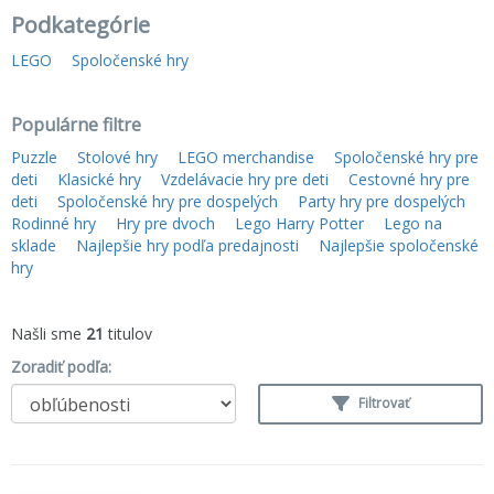
Podkategórie
LEGO
Spoločenské hry
Populárne filtre
Puzzle
Stolové hry
LEGO merchandise
Spoločenské hry pre
deti
Klasické hry
Vzdelávacie hry pre deti
Cestovné hry pre
deti
Spoločenské hry pre dospelých
Party hry pre dospelých
Rodinné hry
Hry pre dvoch
Lego Harry Potter
Lego na
sklade
Najlepšie hry podľa predajnosti
Najlepšie spoločenské
hry
Našli sme
21
titulov
Zoradiť podľa:
Filtrovať