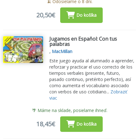
🍌 Odosielame o 8 dní.
20,50€
Do košíka
Jugamos en Espaňol: Con tus
palabras
,
MacMillan
Este juego ayuda al alumnado a aprender,
reforzar y practicar el uso correcto de los
tiempos verbales (presente, futuro,
pasado continuo, pretérito perfecto), así
como aumenta el vocabulario asociado
con verbos de uso cotidiano...
Zobraziť
viac
🌴 Máme na sklade, posielame ihneď.
18,45€
Do košíka