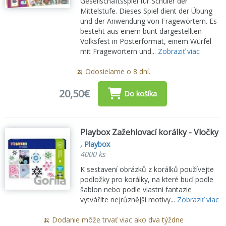
Gesellschaftsspiel für Schüler der
Mittelstufe. Dieses Spiel dient der Übung
und der Anwendung von Fragewörtern. Es
besteht aus einem bunt dargestellten
Volksfest in Posterformat, einem Würfel
mit Fragewörtern und...
Zobraziť viac
🍌 Odosielame o 8 dní.
20,50€
Do košíka
Playbox Zažehlovací korálky - Vločky
,
Playbox
4000 ks
K sestavení obrázků z korálků používejte
podložky pro korálky, na které buď podle
šablon nebo podle vlastní fantazie
vytváříte nejrůznější motivy...
Zobraziť viac
🍌 Dodanie môže trvať viac ako dva týždne