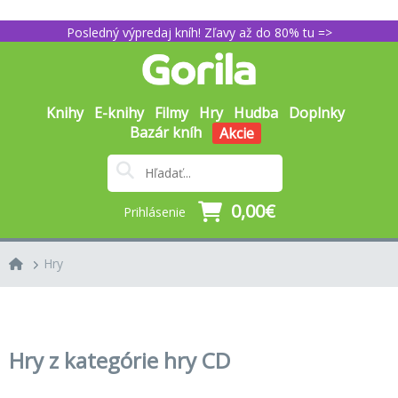
Posledný výpredaj kníh! Zľavy až do 80% tu =>
Knihy
E-knihy
Filmy
Hry
Hudba
Doplnky
Bazár kníh
Akcie
0,00€
Prihlásenie
Hry
Hry z kategórie hry CD