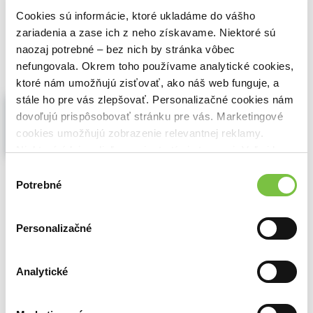
Cookies sú informácie, ktoré ukladáme do vášho
🍌 Odosielame o 5 dní.
zariadenia a zase ich z neho získavame. Niektoré sú
99,10€
Do košíka
naozaj potrebné – bez nich by stránka vôbec
nefungovala. Okrem toho používame analytické cookies,
ktoré nám umožňujú zisťovať, ako náš web funguje, a
stále ho pre vás zlepšovať. Personalizačné cookies nám
L´italiano giocando: Domande e
Risposte
dovoľujú prispôsobovať stránku pre vás. Marketingové
,
MacMillan
cookies umožňujú zobrazenie relevantnej reklamy.
Niektoré údaje zdieľame aj s tretími stranami. Veľmi by
Un gioco per imparare ad usare i pronomi
e gli avverbi interrogativi. Sul tabellone e
nám pomohlo, keby sme mohli používať všetky tieto
Výber
raffigurato un coloratissimo luna park.
cookies.
Potrebné
súhlasu
Sulle carte ci sono i disegni di oggetti e
persone del luna park e sul dado i pronomi
interrogativi...
Zobraziť viac
Personalizačné
🍌 Odosielame o 8 dní.
Analytické
26,00€
Do košíka