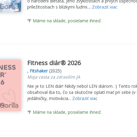
o narodení dieťaťa, jeho zvyklostiach a prvých úspechoc
príležitostiach s blízkymi ľuďmi....
Zobraziť viac
🌴 Máme na sklade, posielame ihneď.
Fitness diár® 2026
,
Fitshaker
(2025)
Moja cesta za zdravším JA
Nie je to LEN diár! Nikdy nebol LEN diárom. :) Tento rok
obsahoval iba to, čo sa skutočne oplatí mať pri sebe (v 
jedálničky, motivácia...
Zobraziť viac
🌴 Máme na sklade, posielame ihneď.