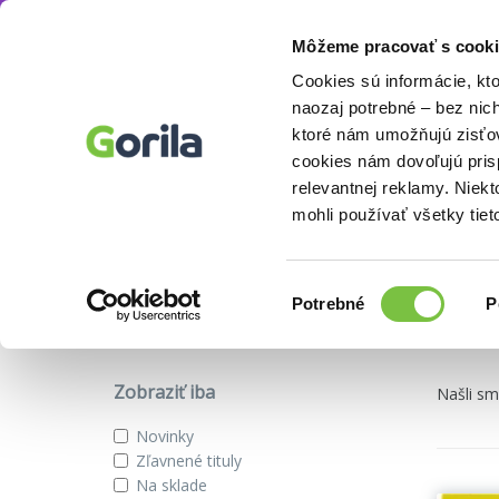
Môžeme pracovať s cooki
Knihy
Zápisníky, kalendáre
Knihy
E-knihy
Filmy
Cookies sú informácie, kt
naozaj potrebné – bez nic
ktoré nám umožňujú zisťov
cookies nám dovoľujú pri
Zápisníky, kalendáre a diáre
relevantnej reklamy. Niek
mohli používať všetky tiet
Podkategórie
Výber
Potrebné
P
súhlasu
Moleskine
Paperblanks
Stolové kalendáre
Nást
Zobraziť iba
Našli s
Novinky
Zľavnené tituly
Na sklade