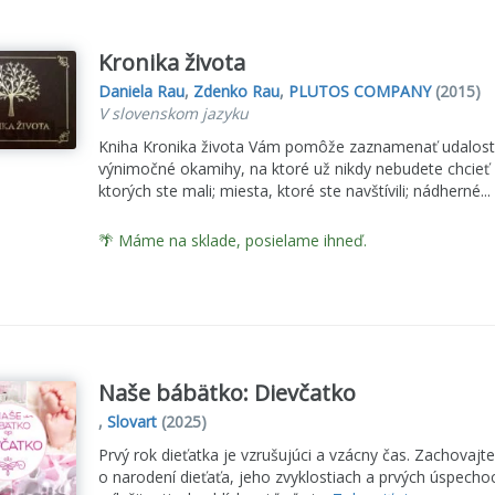
Kronika života
Daniela Rau
,
Zdenko Rau
,
PLUTOS COMPANY
(2015)
V slovenskom jazyku
Kniha Kronika života Vám pomôže zaznamenať udalosti
výnimočné okamihy, na ktoré už nikdy nebudete chcieť za
ktorých ste mali; miesta, ktoré ste navštívili; nádherné...
🌴 Máme na sklade, posielame ihneď.
Naše bábätko: Dievčatko
,
Slovart
(2025)
Prvý rok dieťatka je vzrušujúci a vzácny čas. Zachovajt
o narodení dieťaťa, jeho zvyklostiach a prvých úspechoc