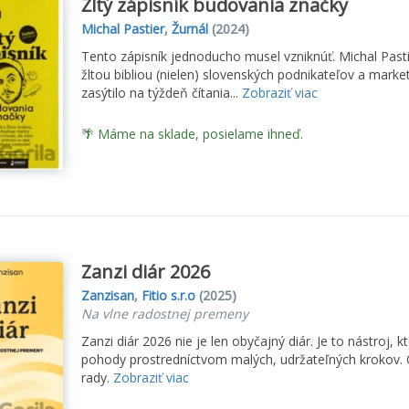
Žltý zápisník budovania značky
Michal Pastier
,
Žurnál
(2024)
Tento zápisník jednoducho musel vzniknúť. Michal Pastie
žltou bibliou (nielen) slovenských podnikateľov a ma
zasýtilo na týždeň čítania...
Zobraziť viac
🌴 Máme na sklade, posielame ihneď.
Zanzi diár 2026
Zanzisan
,
Fitio s.r.o
(2025)
Na vlne radostnej premeny
Zanzi diár 2026 nie je len obyčajný diár. Je to nástroj, 
pohody prostredníctvom malých, udržateľných krokov. O
rady.
Zobraziť viac