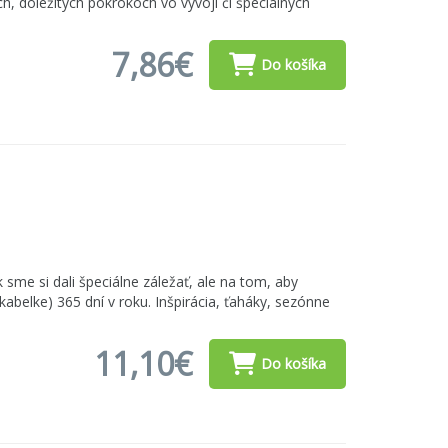
h, dôležitých pokrokoch vo vývoji či špeciálnych
7,86€
Do košíka
 sme si dali špeciálne záležať, ale na tom, aby
kabelke) 365 dní v roku. Inšpirácia, ťaháky, sezónne
11,10€
Do košíka