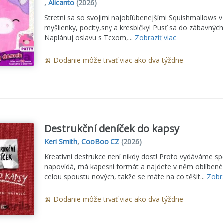
,
Alicanto
(2026)
Stretni sa so svojimi najobľúbenejšími Squishmallows v
myšlienky, pocity,sny a kresbičky! Pusť sa do zábavných akt
Naplánuj oslavu s Texom,...
Zobraziť viac
🍌 Dodanie môže trvať viac ako dva týždne
Destrukční deníček do kapsy
Keri Smith
,
CooBoo CZ
(2026)
Kreativní destrukce není nikdy dost! Proto vydáváme 
napovídá, má kapesní formát a najdete v něm oblíbené 
celou spoustu nových, takže se máte na co těšit...
Zobra
🍌 Dodanie môže trvať viac ako dva týždne