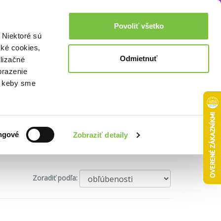
Akcie a zľavy
0,00€
Povoliť všetko
Prihlásenie
 Niektoré sú
cké cookies,
Odmietnuť
lizačné
brazenie
o, keby sme
ngové
Zobraziť detaily
roup
teNeues
Zoradiť podľa: