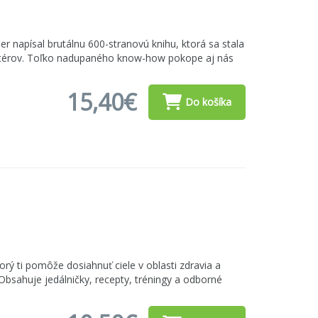
r napísal brutálnu 600-stranovú knihu, ktorá sa stala
rketérov. Toľko nadupaného know-how pokope aj nás
15,40€
Do košíka
ktorý ti pomôže dosiahnuť ciele v oblasti zdravia a
bsahuje jedálničky, recepty, tréningy a odborné