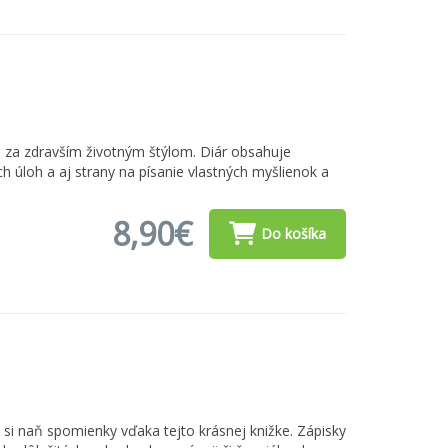
u za zdravším životným štýlom. Diár obsahuje
h úloh a aj strany na písanie vlastných myšlienok a
8,90€
Do košíka
e si naň spomienky vďaka tejto krásnej knižke. Zápisky