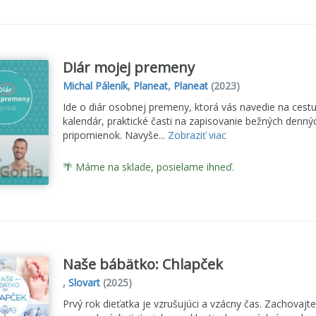
Diár mojej premeny
Michal Páleník
,
Planeat
,
Planeat
(2023)
Ide o diár osobnej premeny, ktorá vás navedie na cest
kalendár, praktické časti na zapisovanie bežných dennýc
pripomienok. Navyše...
Zobraziť viac
🌴 Máme na sklade, posielame ihneď.
Naše bábätko: Chlapček
,
Slovart
(2025)
Prvý rok dieťatka je vzrušujúci a vzácny čas. Zachovajt