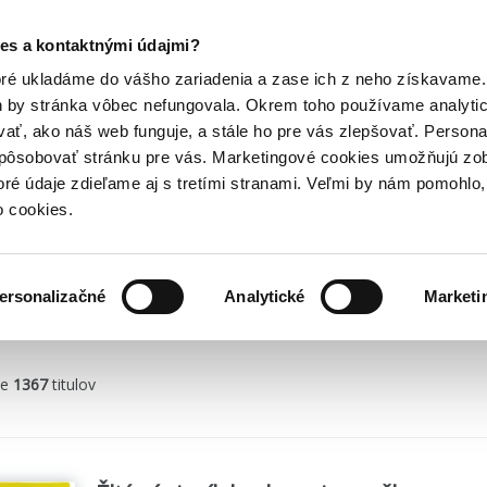
Posledný výpredaj kníh! Zľavy až do 80% tu =>
es a kontaktnými údajmi?
Hry
Hudba
Doplnky
Bazár kníh
oré ukladáme do vášho zariadenia a zase ich z neho získavame.
h by stránka vôbec nefungovala. Okrem toho používame analyti
ať, ako náš web funguje, a stále ho pre vás zlepšovať. Persona
spôsobovať stránku pre vás. Marketingové cookies umožňujú zo
toré údaje zdieľame aj s tretími stranami. Veľmi by nám pomohl
o cookies.
ersonalizačné
Analytické
Marketi
enné kalendáre
Iné diáre a zápisníky
Spektrum grafik
Presco G
me
1367
titulov