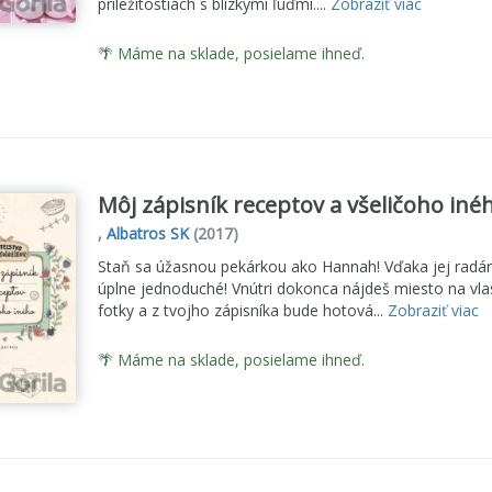
príležitostiach s blízkymi ľuďmi....
Zobraziť viac
🌴 Máme na sklade, posielame ihneď.
Môj zápisník receptov a všeličoho iné
,
Albatros SK
(2017)
Staň sa úžasnou pekárkou ako Hannah! Vďaka jej radá
úplne jednoduché! Vnútri dokonca nájdeš miesto na vlas
fotky a z tvojho zápisníka bude hotová...
Zobraziť viac
🌴 Máme na sklade, posielame ihneď.