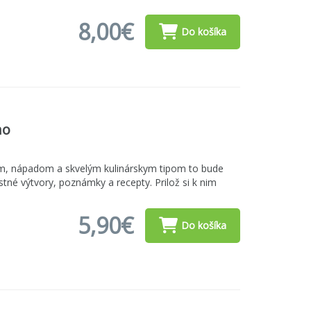
8,00€
Do košíka
ho
m, nápadom a skvelým kulinárskym tipom to bude
tné výtvory, poznámky a recepty. Prilož si k nim
5,90€
Do košíka