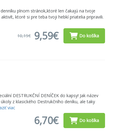
 denníku plnom stránok,ktoré len čakajú na tvoje
ivít, ktoré si pre teba tvoji hebkí priatelia pripravili.
9,59€
10,19€
Do košíka
speciální DESTRUKČNÍ DENÍČEK do kapsy! Jak název
úkoly z klasického Destrukčního deníku, ale taky
ziť viac
6,70€
Do košíka