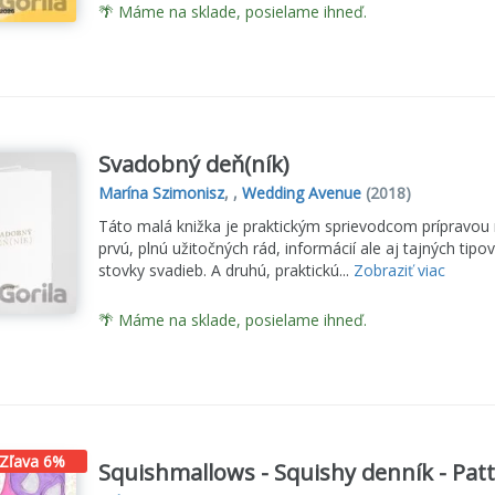
🌴 Máme na sklade, posielame ihneď.
Svadobný deň(ník)
Marína Szimonisz
, ,
Wedding Avenue
(2018)
Táto malá knižka je praktickým sprievodcom prípravou 
prvú, plnú užitočných rád, informácií ale aj tajných tip
stovky svadieb. A druhú, praktickú...
Zobraziť viac
🌴 Máme na sklade, posielame ihneď.
Zľava 6%
Squishmallows - Squishy denník - Pat