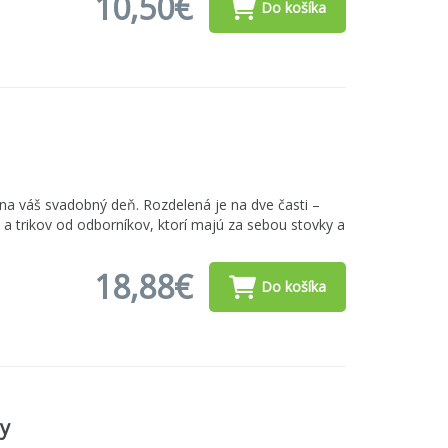
10,50€
Do košíka
na váš svadobný deň. Rozdelená je na dve časti –
ov a trikov od odborníkov, ktorí majú za sebou stovky a
18,88€
Do košíka
ty