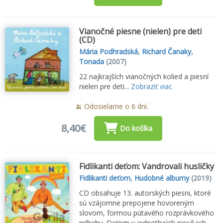
Vianočné piesne (nielen) pre deti
(CD)
Mária Podhradská
,
Richard Čanaky
,
Tonada
(2007)
22 najkrajších vianočných kolied a piesní
nielen pre deti...
Zobraziť viac
🍌 Odosielame o 6 dní.
8,40€
Do košíka
Fidlikanti deťom: Vandrovali husličky
Fidlikanti deťom
,
Hudobné albumy
(2019)
CD obsahuje 13. autorských piesni, ktoré
sú vzájomne prepojene hovoreným
slovom, formou pútavého rozprávkového
príbehu. Deťom v jednotlivých piesňach