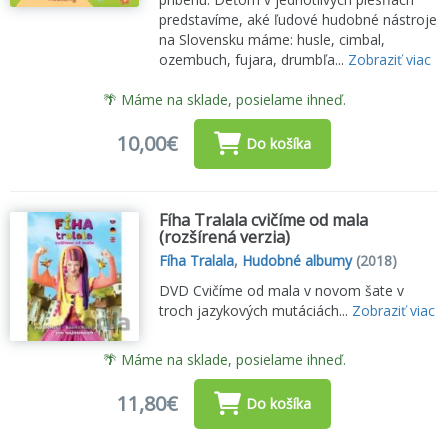
predstavíme, aké ľudové hudobné nástroje
na Slovensku máme: husle, cimbal,
ozembuch, fujara, drumbľa...
Zobraziť viac
🌴 Máme na sklade, posielame ihneď.
10,00€
Do košíka
Fíha Tralala cvičíme od mala
(rozšírená verzia)
Fíha Tralala
,
Hudobné albumy
(2018)
DVD Cvičíme od mala v novom šate v
troch jazykových mutáciách...
Zobraziť viac
🌴 Máme na sklade, posielame ihneď.
11,80€
Do košíka