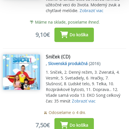
užitočné veci do života. Moderný zvuk a
chytľavé melódie.
Zobraziť viac
🌴 Máme na sklade, posielame ihneď.
9,10€
Do košíka
Sníček (CD)
,
Slovenská produkčná
(2016)
1. Sníček, 2. Denný režim, 3. Zvieratá, 4.
Vesmír, 5. Svetadiely, 6. Hračky, 7.
Slušnosť, 8. Ľudské telo, 9. Telka, 10.
Rozprávkové bytosti, 11. Doprava... 12.
Všade samá voda 13. EKO Song celkový
čas: 35 minút
Zobraziť viac
🍌 Odosielame o 4 dni.
7,50€
Do košíka