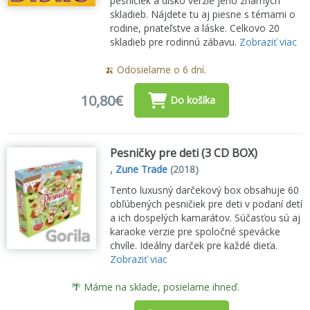
pesničiek a disko verzie jeho známych
skladieb. Nájdete tu aj piesne s témami o
rodine, priateľstve a láske. Celkovo 20
skladieb pre rodinnú zábavu.
Zobraziť viac
🍌 Odosielame o 6 dní.
10,80€
Do košíka
Pesničky pre deti (3 CD BOX)
,
Zune Trade
(2018)
Tento luxusný darčekový box obsahuje 60
obľúbených pesničiek pre deti v podaní detí
a ich dospelých kamarátov. Súčasťou sú aj
karaoke verzie pre spoločné spevácke
chvíle. Ideálny darček pre každé dieťa.
Zobraziť viac
🌴 Máme na sklade, posielame ihneď.