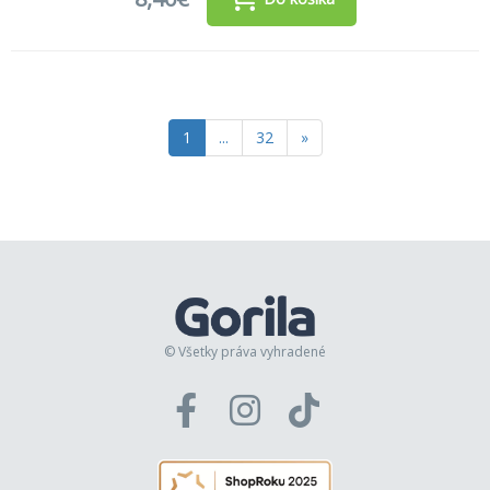
1
...
32
»
© Všetky práva vyhradené