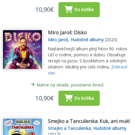
10,90€
Do košíka
Miro Jaroš: Disko
Miro Jaroš
,
Hudobné albumy
(2023)
Najtanečnejší album plný hitov 90. rokov.
Učí o rodine, pomoci a dobru. Obsahuje
recept na pizzu. S bookletom a odolným
obalom. Ideálny pre celú rodinu.
Zobraziť
viac
🌴 Máme na sklade, posielame ihneď.
10,90€
Do košíka
Smejko a Tanculienka: Kuk, ani muk!
Smejko a Tanculienka
,
Hudobné albumy
(2017)