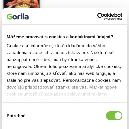
🍌 Odosielame o 6 dní.
14,50€
Do košíka
Môžeme pracovať s cookies a kontaktnými údajmi?
Cookies sú informácie, ktoré ukladáme do vášho
Pesničky pre deti
zariadenia a zase ich z neho získavame. Niektoré sú
,
Hudobné albumy
(2017)
naozaj potrebné – bez nich by stránka vôbec
Kompilácia klasických detských pesničiek,
nefungovala. Okrem toho používame analytické cookies,
ktoré sa objavujú skôr v učebniciach
ktoré nám umožňujú zisťovať, ako náš web funguje, a
hudobnej výchovy. CD obsahuje 20
stále ho pre vás zlepšovať. Personalizačné cookies nám
najznámejších ľudových piesní, ktoré
dovoľujú prispôsobovať stránku pre vás. Marketingové
spievajú vo veľkej miere deti...
Zobraziť
viac
cookies umožňujú zobrazenie relevantnej reklamy.
Niektoré údaje zdieľame aj s tretími stranami. Veľmi by
🌴 Máme na sklade, posielame ihneď.
nám pomohlo, keby sme mohli používať všetky tieto
Výber
cookies.
Potrebné
súhlasu
5,40€
Do košíka