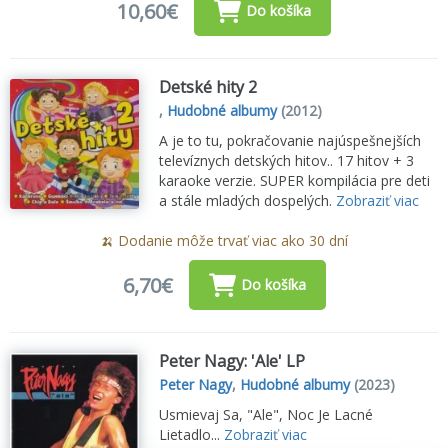
10,60€
Do košíka
Detské hity 2
,
Hudobné albumy
(2012)
A je to tu, pokračovanie najúspešnejších
televíznych detských hitov.. 17 hitov + 3
karaoke verzie. SUPER kompilácia pre deti
a stále mladých dospelých.
Zobraziť viac
🍌 Dodanie môže trvať viac ako 30 dní
6,70€
Do košíka
Peter Nagy: 'Ale' LP
Peter Nagy
,
Hudobné albumy
(2023)
Usmievaj Sa, "Ale", Noc Je Lacné
Lietadlo...
Zobraziť viac