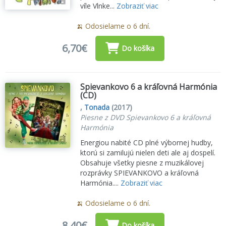
víle Vlnke...
Zobraziť viac
🍌 Odosielame o 6 dní.
6,70€
Do košíka
Spievankovo 6 a kráľovná Harmónia
(CD)
,
Tonada
(2017)
Piesne z DVD Spievankovo 6 a kráľovná
Harmónia
Energiou nabité CD plné výbornej hudby,
ktorú si zamilujú nielen deti ale aj dospelí.
Obsahuje všetky piesne z muzikálovej
rozprávky SPIEVANKOVO a kráľovná
Harmónia....
Zobraziť viac
🍌 Odosielame o 6 dní.
8,40€
Do košíka