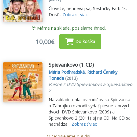
Človeče, nehnevaj sa, Sestričky Farbičk,
Dosť...
Zobraziť viac
🌴 Máme na sklade, posielame ihneď.
10,00€
Do košíka
Spievankovo (1. CD)
Mária Podhradská
,
Richard Čanaky
,
Tonada
(2013)
Piesne z DVD Spievankovo a Spievankovo
2
Na základe ohlasov rodičov sa Spievanka
a Zahrajko rozhodli vydať piesne z prvých
dvoch DVD Spievankovo (2009) a
Spievankovo 2 (2011) aj na CD. Na CD sa
nachádza...
Zobraziť viac
🍌 Odosielame o 9 dní.