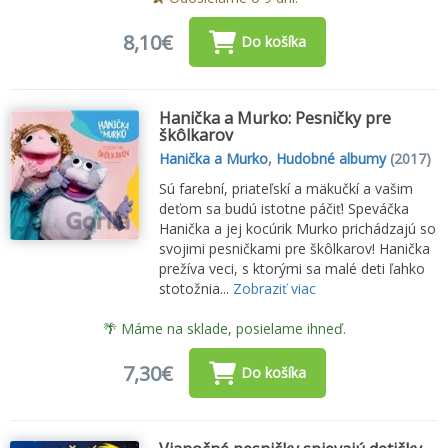
8,10€
Do košíka
Hanička a Murko: Pesničky pre
škôlkarov
Hanička a Murko
,
Hudobné albumy
(2017)
Sú farební, priateľskí a mäkučkí a vašim
deťom sa budú istotne páčiť! Speváčka
Hanička a jej kocúrik Murko prichádzajú so
svojimi pesničkami pre škôlkarov! Hanička
prežíva veci, s ktorými sa malé deti ľahko
stotožnia...
Zobraziť viac
🌴 Máme na sklade, posielame ihneď.
7,30€
Do košíka