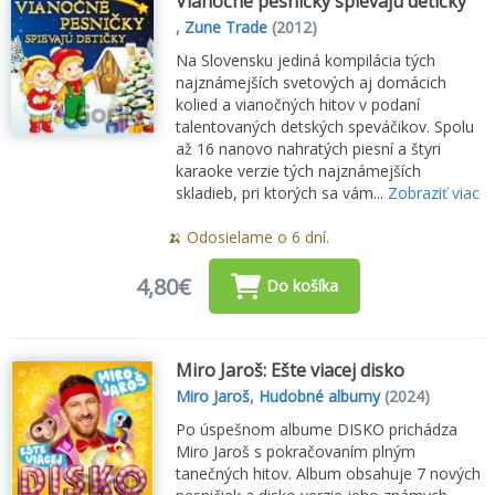
Vianočné pesničky spievajú detičky
,
Zune Trade
(2012)
Na Slovensku jediná kompilácia tých
najznámejších svetových aj domácich
kolied a vianočných hitov v podaní
talentovaných detských speváčikov. Spolu
až 16 nanovo nahratých piesní a štyri
karaoke verzie tých najznámejších
skladieb, pri ktorých sa vám...
Zobraziť viac
🍌 Odosielame o 6 dní.
4,80€
Do košíka
Miro Jaroš: Ešte viacej disko
Miro Jaroš
,
Hudobné albumy
(2024)
Po úspešnom albume DISKO prichádza
Miro Jaroš s pokračovaním plným
tanečných hitov. Album obsahuje 7 nových