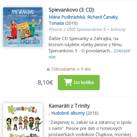
Spievankovo (3. CD)
Mária Podhradská
,
Richard Čanaky
,
Tonada
(2016)
Piesne z DVD Spievankovo 5 + bonusy
Ďalšie CD Spievanky a Zahrajka, na
ktorom nájdete všetky piesne z filmu
Spievankovo 5 - O povolaniach...
Zobraziť
viac
🍌 Odosielame o 9 dní.
8,10€
Do košíka
Kamaráti z Trinity
,
Hudobné albumy
(2016)
"Zaspievaj si, zabav sa a zatancuj si spolu
s nami". Piesne pre deti o hotelových
postavičkách vodníkovi Čľupkovi, morskej