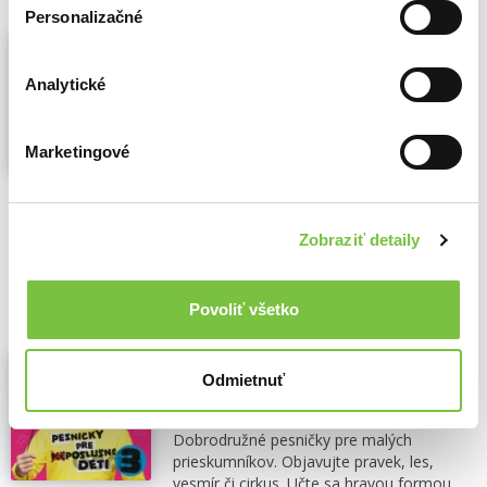
Personalizačné
Na diskotéke 2
Mária Podhradská
,
Richard Čanaky
,
Analytické
Tonada
(2014)
Po pozitívnych ohlasoch rodičov i detí na
prvé diskotékové CD sa rozhodli Spievanka
Marketingové
a Zahrajko opäť nahrať tanečné verzie
známych i nových piesní...
Zobraziť viac
🍌 Dodanie môže trvať viac ako 30 dní
Zobraziť detaily
8,40€
Do košíka
Povoliť všetko
Miro Jaroš: Pesničky pre
(ne)poslušné deti 3
Odmietnuť
Miro Jaroš
,
Hudobné albumy
(2018)
Dobrodružné pesničky pre malých
prieskumníkov. Objavujte pravek, les,
vesmír či cirkus. Učte sa hravou formou