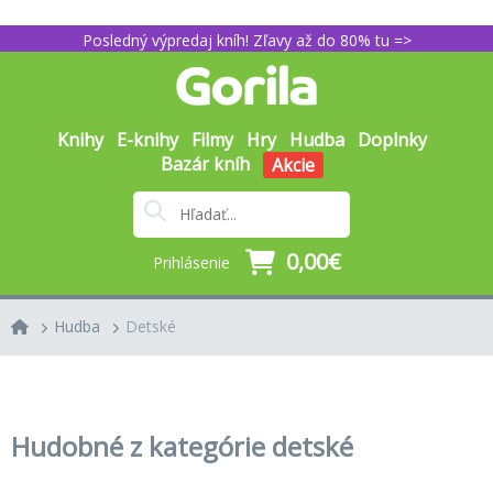
Posledný výpredaj kníh! Zľavy až do 80% tu =>
Knihy
E-knihy
Filmy
Hry
Hudba
Doplnky
Bazár kníh
Akcie
0,00€
Prihlásenie
Hudba
Detské
Hudobné z kategórie detské