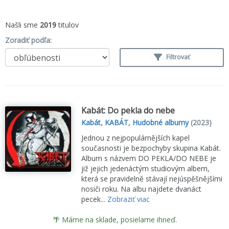
Našli sme
2019
titulov
Zoradiť podľa:
Filtrovať
Kabát: Do pekla do nebe
Kabát
,
KABÁT
,
Hudobné albumy
(2023)
Jednou z nejpopulárnějších kapel
současnosti je bezpochyby skupina Kabát.
Album s názvem DO PEKLA/DO NEBE je
již jejich jedenáctým studiovým albem,
která se pravidelně stávají nejúspěšnějšími
nosiči roku. Na albu najdete dvanáct
pecek...
Zobraziť viac
🌴 Máme na sklade, posielame ihneď.