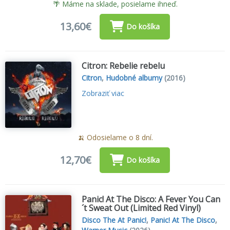
🌴 Máme na sklade, posielame ihneď.
13,60€
Do košíka
Citron: Rebelie rebelu
Citron
,
Hudobné albumy
(2016)
Zobraziť viac
🍌 Odosielame o 8 dní.
12,70€
Do košíka
Panic! At The Disco: A Fever You Can
´t Sweat Out (Limited Red Vinyl)
Disco The At Panic!
,
Panic! At The Disco
,