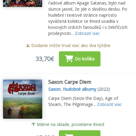
řadové album Apage Satanas, bylo nad
slunce jasné, že jde o skvělou desku. Po
hudební i textové stránce naprosto
vyvážená kolekce se ihned usadila v
kovových srdcích fanoušků i v žebříčcích
prodejnosti...
Zobraziť viac
🍌 Dodanie môže trvať viac ako dva týždne
33,70€
Do košíka
Saxon: Carpe Diem
Saxon
,
Hudobné albumy
(2022)
Carpe Diem (Seize the Day), Age of
Steam, The Pilgrimage...
Zobraziť viac
🌴 Máme na sklade, posielame ihneď.