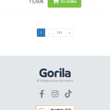
15,60€
Do košíka
1
...
101
»
© Všetky práva vyhradené