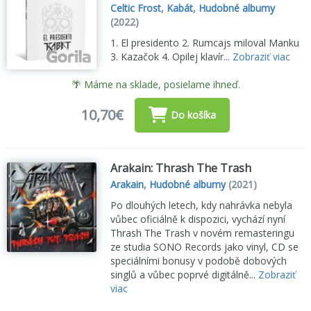
Celtic Frost
,
Kabát
,
Hudobné albumy
(2022)
1. El presidento 2. Rumcajs miloval Manku
3. Kazačok 4. Opilej klavír...
Zobraziť viac
🌴 Máme na sklade, posielame ihneď.
10,70€
Do košíka
Arakain: Thrash The Trash
Arakain
,
Hudobné albumy
(2021)
Po dlouhých letech, kdy nahrávka nebyla
vůbec oficiálně k dispozici, vychází nyní
Thrash The Trash v novém remasteringu
ze studia SONO Records jako vinyl, CD se
speciálními bonusy v podobě dobových
singlů a vůbec poprvé digitálně...
Zobraziť
viac