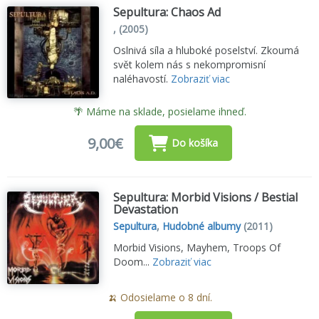
Sepultura: Chaos Ad
,
(2005)
Oslnivá síla a hluboké poselství. Zkoumá
svět kolem nás s nekompromisní
naléhavostí.
Zobraziť viac
🌴 Máme na sklade, posielame ihneď.
9,00€
Do košíka
Sepultura: Morbid Visions / Bestial
Devastation
Sepultura
,
Hudobné albumy
(2011)
Morbid Visions, Mayhem, Troops Of
Doom...
Zobraziť viac
🍌 Odosielame o 8 dní.