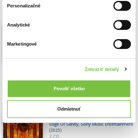
11,10€
Do košíka
Personalizačné
Analytické
Judas Priest: Invincible Shield LP
Judas Priest
,
Hudobné albumy
(2024)
2 LP
Marketingové
Štúdiový album od metalových ikon Judas
Priest s názvom „Invincible Shield“. Tento
album obsahuje singel „Panic Attack“...
Zobraziť viac
Zobraziť detaily
🍌 Dodanie môže trvať viac ako 30 dní
Povoliť všetko
31,50€
Do košíka
Odmietnuť
Edge Of Sanity: Crimson II
Edge Of Sanity
,
Sony Music Entertainment
(2025)
2 CD