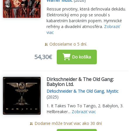
Warner Music
(2026)
Reissue prvotiny, která definovala dekádu.
Elektronický emo pop se snoubí s
kabaretním barokním popem. Hymnické
refrény a divadelní atmosféra.
Zobraziť
viac
🍌 Odosielame o 5 dní.
54,30€
Do košíka
Dirkschneider & The Old Gang:
Babylon Ltd.
Dirkschneider & The Old Gang
,
Mystic
(2025)
1. It Takes Two To Tango, 2. Babylon, 3.
Hellbreaker...
Zobraziť viac
🍌 Dodanie môže trvať viac ako 30 dní