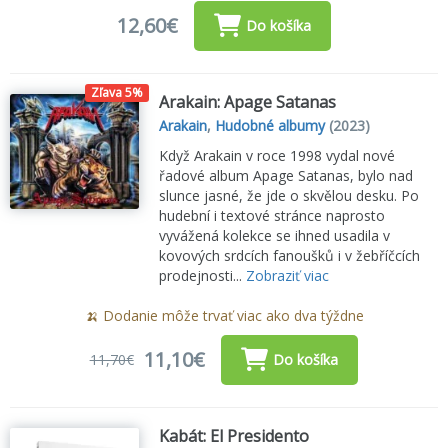
12,60€
Do košíka
Zľava 5%
Arakain: Apage Satanas
Arakain
,
Hudobné albumy
(2023)
Když Arakain v roce 1998 vydal nové
řadové album Apage Satanas, bylo nad
slunce jasné, že jde o skvělou desku. Po
hudební i textové stránce naprosto
vyvážená kolekce se ihned usadila v
kovových srdcích fanoušků i v žebříčcích
prodejnosti...
Zobraziť viac
🍌 Dodanie môže trvať viac ako dva týždne
11,10€
11,70€
Do košíka
Kabát: El Presidento