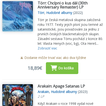
Törr: Chcípni o kus dál (30th
Anniversary Remaster) LP
Törr
,
Hudobné albumy
(2022)
Törr je česká metalová skupina založená
roku 1977. Texty jejich písní jsou temné až
satanistické, jsou považováni za jednu z
prvních českých blackmetalových skupin.
Zásadní sestava Törru pochází z konce 80.
let: Vlasta Henych (voc, bg), Ota Hereš...
Zobraziť viac
🍌 Dodanie môže trvať viac ako dva týždne
18,89€
Do košíka
Arakain: Apage Satanas LP
Arakain
,
Hudobné albumy
(2023)
2 LP
Když Arakain v roce 1998 vydal nové