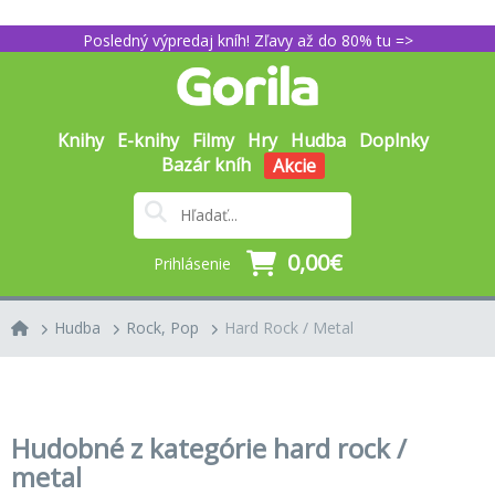
Posledný výpredaj kníh! Zľavy až do 80% tu =>
Knihy
E-knihy
Filmy
Hry
Hudba
Doplnky
Bazár kníh
Akcie
0,00€
Prihlásenie
Hudba
Rock, Pop
Hard Rock / Metal
Hudobné z kategórie hard rock /
metal