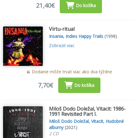
21,40€
Do košíka
Virtu-ritual
Insania
,
Indies Happy Trails
(1998)
Zobraziť viac
🍌 Dodanie môže trvať viac ako dva týždne
7,70€
Do košíka
Miloš Dodo Doležal, Vitacit: 1986-
1991 Revisited Part I.
Miloš Dodo Doležal
,
Vitacit
,
Hudobné
albumy
(2021)
2 CD