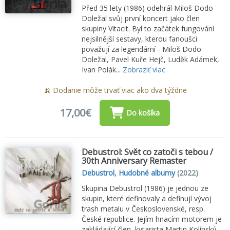
Před 35 lety (1986) odehrál Miloš Dodo
Doležal svůj první koncert jako člen
skupiny Vitacit. Byl to začátek fungování
nejsilnější sestavy, kterou fanoušci
považují za legendární - Miloš Dodo
Doležal, Pavel Kuře Hejč, Luděk Adámek,
Ivan Polák...
Zobraziť viac
🍌 Dodanie môže trvať viac ako dva týždne
17,00€
Do košíka
Debustrol: Svět co zatoči s tebou /
30th Anniversary Remaster
Debustrol
,
Hudobné albumy
(2022)
Skupina Debustrol (1986) je jednou ze
skupin, které definovaly a definují vývoj
trash metalu v Československé, resp.
České republice. Jejím hnacím motorem je
zakládající člen, kytarista Martin Kolínský.