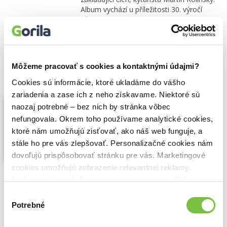
Album vychází u příležitosti 30. výročí
původního...
Zobraziť viac
🍌 Dodanie môže trvať viac ako 30 dní
11,20€
Do košíka
Môžeme pracovať s cookies a kontaktnými údajmi?
Cookies sú informácie, ktoré ukladáme do vášho
zariadenia a zase ich z neho získavame. Niektoré sú
Doga: Hard Werk
naozaj potrebné – bez nich by stránka vôbec
Doga
,
(2017)
nefungovala. Okrem toho používame analytické cookies,
CD
ktoré nám umožňujú zisťovať, ako náš web funguje, a
Desáté jubilejní autorské album
stále ho pre vás zlepšovať. Personalizačné cookies nám
československých rockových matadorů
dovoľujú prispôsobovať stránku pre vás. Marketingové
kapely DOGA! Slovní přesmyčka nenásilně
cookies umožňujú zobrazenie relevantnej reklamy.
upozorňuje na to, že tito „dělníci
rock’n’rollu“ zařezávají na scéně už celých
Niektoré údaje zdieľame aj s tretími stranami. Veľmi by
30 let...
Zobraziť viac
nám pomohlo, keby sme mohli používať všetky tieto
Výber
cookies.
Potrebné
súhlasu
🍌 Odosielame o 8 dní.