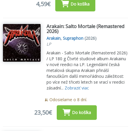
4,59€
Do košíka
Arakain: Salto Mortale (Remastered
2026)
Arakain
,
Supraphon
(2026)
LP
Arakain - Salto Mortale (Remastered 2026)
/ LP 180 g Čtvrté studiové album Arakainu
v nové reedici na LP. Legendární česká
metalová skupina Arakain přináší
fanouškům další mimořádnou záležitost:
po více než třiceti letech se vrací v reedici
zásadní...
Zobraziť viac
🍌 Odosielame o 8 dní.
23,50€
Do košíka