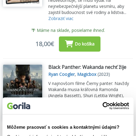
neuvědomuje, se musí vydat na
nejnebezpečnější planetu vesmíru, aby
zajistil budoucnost své rodiny a lidstva...
Zobraziť viac
🌴 Máme na sklade, posielame ihneď.
18,00€
Do košíka
Black Panther: Wakanda nechť žije
Ryan Coogler
,
Magicbox
(2023)
V najnovšom filme Čierny panter: Navždy
Wakanda musia kráľovná Ramonda
(Angela Bassett), Shuri (Letitia Wright),
M’Baku (Winston Duke), Okoye (Danai
Gurira) a Dora Milaje (Florence
Kasumbová) bojovať, aby ochránili svoj
národ pred svetovými mocnosťami...
Zobraziť viac
Môžeme pracovať s cookies a kontaktnými údajmi?