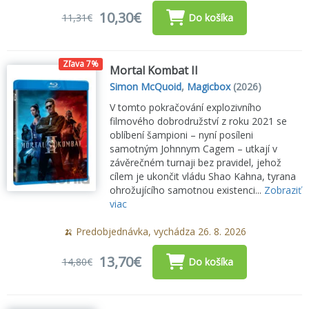
10,30€
11,31€
Do košíka
Zľava 7%
Mortal Kombat II
Simon McQuoid
,
Magicbox
(2026)
V tomto pokračování explozivního
filmového dobrodružství z roku 2021 se
oblíbení šampioni – nyní posíleni
samotným Johnnym Cagem – utkají v
závěrečném turnaji bez pravidel, jehož
cílem je ukončit vládu Shao Kahna, tyrana
ohrožujícího samotnou existenci...
Zobraziť
viac
🍌 Predobjednávka, vychádza 26. 8. 2026
13,70€
14,80€
Do košíka