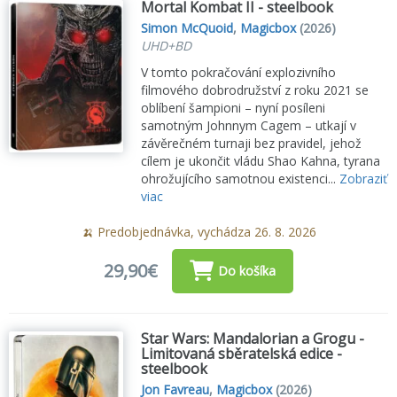
Mortal Kombat II - steelbook
Simon McQuoid
,
Magicbox
(2026)
UHD+BD
V tomto pokračování explozivního
filmového dobrodružství z roku 2021 se
oblíbení šampioni – nyní posíleni
samotným Johnnym Cagem – utkají v
závěrečném turnaji bez pravidel, jehož
cílem je ukončit vládu Shao Kahna, tyrana
ohrožujícího samotnou existenci...
Zobraziť
viac
🍌 Predobjednávka, vychádza 26. 8. 2026
29,90€
Do košíka
Star Wars: Mandalorian a Grogu -
Limitovaná sběratelská edice -
steelbook
Jon Favreau
,
Magicbox
(2026)