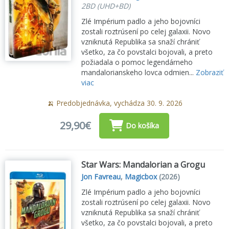
2BD (UHD+BD)
Zlé Impérium padlo a jeho bojovníci
zostali roztrúsení po celej galaxii. Novo
vzniknutá Republika sa snaží chrániť
všetko, za čo povstalci bojovali, a preto
požiadala o pomoc legendárneho
mandalorianskeho lovca odmien...
Zobraziť
viac
🍌 Predobjednávka, vychádza 30. 9. 2026
29,90€
Do košíka
Star Wars: Mandalorian a Grogu
Jon Favreau
,
Magicbox
(2026)
Zlé Impérium padlo a jeho bojovníci
zostali roztrúsení po celej galaxii. Novo
vzniknutá Republika sa snaží chrániť
všetko, za čo povstalci bojovali, a preto