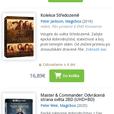
Kolekce Středozemě
Peter Jackson
,
Magicbox
(2016)
Hobit, Pán prstenů 6 DVD Kinoverze
Vstupte do světa Středozemě. Zažijte
epická dobrodružství, statečnost a boj
proti temným silám. Od zničení prstenu po
znovuzískání ztracené říše.
Zobraziť viac
🍌 Odosielame o 6 dní.
16,89€
Do košíka
Master & Commander: Odvrácená
strana světa 2BD (UHD+BD)
Peter Weir
,
Magicbox
(2025)
Epické námorné dobrodružstvo z čias