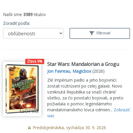
Našli sme
3389
titulov
Zoradiť podľa:
Filtrovať
Zľava 9%
Star Wars: Mandalorian a Grogu
Jon Favreau
,
Magicbox
(2026)
Zlé Impérium padlo a jeho bojovníci
zostali roztrúsení po celej galaxii. Novo
vzniknutá Republika sa snaží chrániť
všetko, za čo povstalci bojovali, a preto
požiadala o pomoc legendárneho
mandalorianskeho lovca odmien...
Zobraziť
viac
🍌 Predobjednávka, vychádza 30. 9. 2026