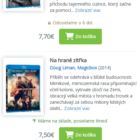
příchodu tajemného cizince, který začne
za pomoci...
Zobraziť viac
🍌 Odosielame o 6 dní.
7,70€
Do košíka
Na hraně zítřka
Doug Liman
,
Magicbox
(2014)
Příběh se odehrává v blízké budoucnosti.
Mimikové, mimozemská rasa připomínající
včelí kolonii, vytrvale útočí na Zemi,
obracejí velká města v hromadu trosek a
zanechávají za sebou miliony lidských
obětí...
Zobraziť viac
🌴 Máme na sklade, posielame ihneď.
7,50€
Do košíka