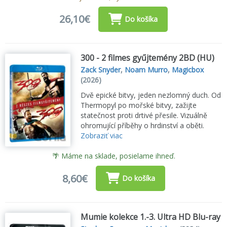
26,10€
Do košíka
300 - 2 filmes gyűjtemény 2BD (HU)
Zack Snyder
,
Noam Murro
,
Magicbox
(2026)
Dvě epické bitvy, jeden nezlomný duch. Od
Thermopyl po mořské bitvy, zažijte
statečnost proti drtivé přesile. Vizuálně
ohromující příběhy o hrdinství a oběti.
Zobraziť viac
🌴 Máme na sklade, posielame ihneď.
8,60€
Do košíka
Mumie kolekce 1.-3. Ultra HD Blu-ray