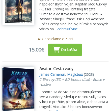
napoleonských vojen. Kapitán Jack Aubrey
(Russell Crowe) velí britskej fregate
Surprise a dostáva nebezpečnú úlohu –
zastaviť silnejšiu francúzsku loď Acheron.
Počas cesty plnej bojov, búrok a osobných
výziev sa...
Zobraziť viac
🍌 Odosielame o 6 dní.
15,00€
Do košíka
Avatar: Cesta vody
James Cameron
,
Magicbox
(2023)
2 Blu-ray (BD + BD bonus disk) - Edice v
rukávu
Ponorte sa do vizuálne ohromujúceho
sveta Pandory. Sledujte rodinu Sullyovcov
v boji o prežitie, plnom akcie, odhodlania a
tragédií. Viac ako 3 hodiny bonusového