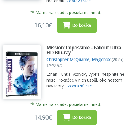
materiálu.
Zobraziť viac
🌴 Máme na sklade, posielame ihneď.
16,10€
Do košíka
Mission: Impossible - Fallout Ultra
HD Blu-ray
Christopher McQuarrie
,
Magicbox
(2025)
UHD BD
Ethan Hunt si vždycky vybíral nesplnitelné
mise. Pokaždé v nich uspěl, okolnostem
navzdory...
Zobraziť viac
🌴 Máme na sklade, posielame ihneď.
14,90€
Do košíka