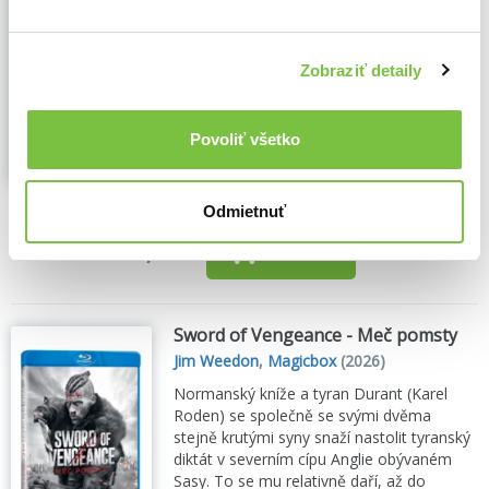
Ridley Scott
,
Magicbox
(2021)
Osamělý astronaut na Marsu. Ztracen,
Zobraziť detaily
považován za mrtvého. Musí přežít s
minimem zásob a navázat spojení se
Zemí. Naděje na nemožnou záchranu.
Zobraziť viac
Povoliť všetko
🌴 Máme na sklade, posielame ihneď.
Odmietnuť
7,30€
Do košíka
Sword of Vengeance - Meč pomsty
Jim Weedon
,
Magicbox
(2026)
Normanský kníže a tyran Durant (Karel
Roden) se společně se svými dvěma
stejně krutými syny snaží nastolit tyranský
diktát v severním cípu Anglie obývaném
Sasy. To se mu relativně daří, až do