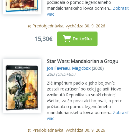
požiadala o pomoc legendárneho
mandalorianskeho lovca odmien...
Zobraziť
viac
🍌 Predobjednávka, vychádza 30. 9. 2026
15,30€
Do košíka
Star Wars: Mandalorian a Grogu
Jon Favreau
,
Magicbox
(2026)
2BD (UHD+BD)
Zlé Impérium padlo a jeho bojovníci
zostali roztrúsení po celej galaxii. Novo
vzniknutá Republika sa snaží chrániť
všetko, za čo povstalci bojovali, a preto
požiadala o pomoc legendárneho
mandalorianskeho lovca odmien...
Zobraziť
viac
🍌 Predobjednávka, vychádza 30. 9. 2026