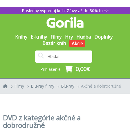
Posledný výpredaj kníh! Zľavy až do 80% tu =>
Knihy
E-knihy
Filmy
Hry
Hudba
Doplnky
Bazár kníh
Akcie
0,00€
Prihlásenie
Filmy
Blu-ray filmy
Blu-ray
Akčné a dobrodružné
DVD z kategórie akčné a
dobrodružné