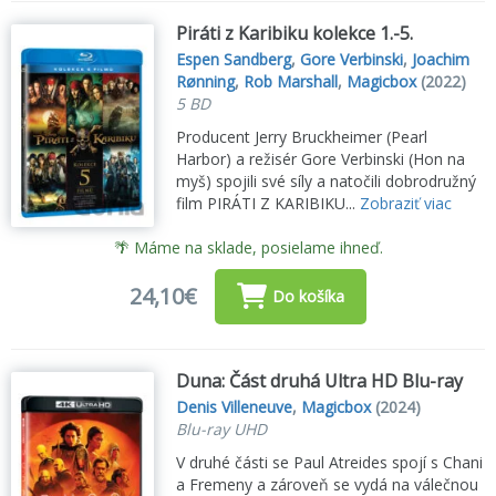
Piráti z Karibiku kolekce 1.-5.
Espen Sandberg
,
Gore Verbinski
,
Joachim
Rønning
,
Rob Marshall
,
Magicbox
(2022)
5 BD
Producent Jerry Bruckheimer (Pearl
Harbor) a režisér Gore Verbinski (Hon na
myš) spojili své síly a natočili dobrodružný
film PIRÁTI Z KARIBIKU...
Zobraziť viac
🌴 Máme na sklade, posielame ihneď.
24,10€
Do košíka
Duna: Část druhá Ultra HD Blu-ray
Denis Villeneuve
,
Magicbox
(2024)
Blu-ray UHD
V druhé části se Paul Atreides spojí s Chani
a Fremeny a zároveň se vydá na válečnou