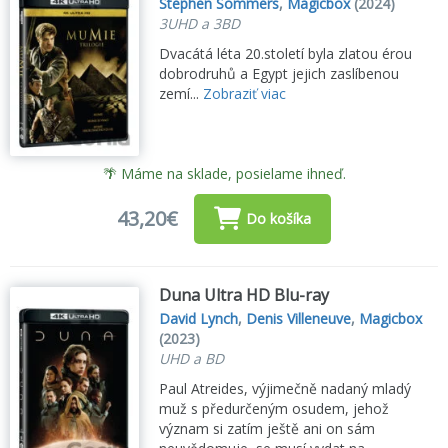
Stephen Sommers
,
Magicbox
(2024)
3UHD a 3BD
Dvacátá léta 20.století byla zlatou érou
dobrodruhů a Egypt jejich zaslíbenou
zemí...
Zobraziť viac
🌴 Máme na sklade, posielame ihneď.
43,20€
Do košíka
Duna Ultra HD Blu-ray
David Lynch
,
Denis Villeneuve
,
Magicbox
(2023)
UHD a BD
Paul Atreides, výjimečně nadaný mladý
muž s předurčeným osudem, jehož
význam si zatím ještě ani on sám