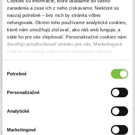
Cookies sú informácie, ktoré ukladáme do vášho
🌴 Máme na sklade, posielame ihneď.
zariadenia a zase ich z neho získavame. Niektoré sú
6,40€
Do košíka
naozaj potrebné – bez nich by stránka vôbec
nefungovala. Okrem toho používame analytické cookies,
ktoré nám umožňujú zisťovať, ako náš web funguje, a
stále ho pre vás zlepšovať. Personalizačné cookies nám
Hra o trůny kolekce 1.-8. série
dovoľujú prispôsobovať stránku pre vás. Marketingové
D.B. Weiss
,
David Benioff
,
David Nutter
,
Miguel Sapochnik
,
Magicbox
(2023)
cookies umožňujú zobrazenie relevantnej reklamy.
38 DVD
Niektoré údaje zdieľame aj s tretími stranami. Veľmi by
nám pomohlo, keby sme mohli používať všetky tieto
Násilí, klamy a intriky ve velkém stylu
Výber
provází rody Westerosu osmi vynikajícími
cookies.
Potrebné
súhlasu
sériemi. Vše pro jediný účel - usednout na
Železný trůn...
Zobraziť viac
Personalizačné
🌴 Máme na sklade, posielame ihneď.
71,50€
Do košíka
Analytické
Marketingové
Marťan