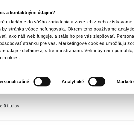
Posledný výpredaj kníh! Zľavy až do 80% tu =>
es a kontaktnými údajmi?
Hry
Hudba
Doplnky
Bazár kníh
oré ukladáme do vášho zariadenia a zase ich z neho získavame.
h by stránka vôbec nefungovala. Okrem toho používame analyti
ať, ako náš web funguje, a stále ho pre vás zlepšovať. Persona
spôsobovať stránku pre vás. Marketingové cookies umožňujú zo
toré údaje zdieľame aj s tretími stranami. Veľmi by nám pomohl
o cookies.
ersonalizačné
Analytické
Marketi
y
me
0
titulov