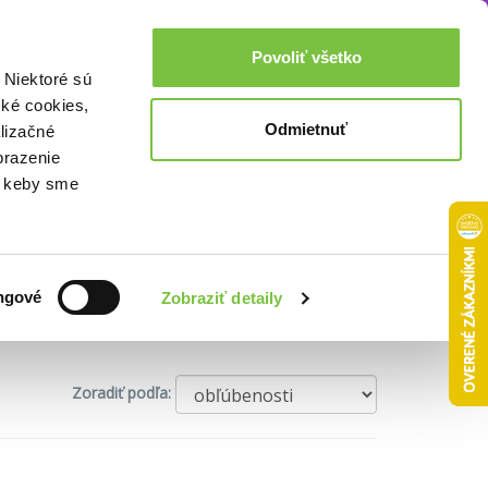
Akcie a zľavy
0,00€
Povoliť všetko
Prihlásenie
 Niektoré sú
cké cookies,
Odmietnuť
lizačné
brazenie
o, keby sme
ngové
Zobraziť detaily
Zoradiť podľa: