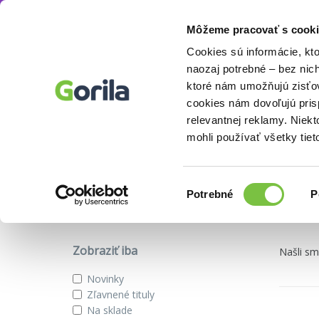
Môžeme pracovať s cooki
Blu-ray filmy
Knihy
E-knihy
Filmy
Cookies sú informácie, kt
naozaj potrebné – bez nic
ktoré nám umožňujú zisťov
cookies nám dovoľujú pri
DVD z kategórie blu-ray filmy
relevantnej reklamy. Niek
mohli používať všetky tiet
Podkategórie
Výber
Potrebné
P
súhlasu
3D Blu-ray
Blu-ray
Steelbooky
Ultra HD Blu-ra
Zobraziť iba
Našli s
Novinky
Zľavnené tituly
Na sklade