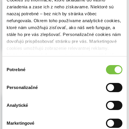
Album etud 4
zariadenia a zase ich z neho získavame. Niektoré sú
Alena Fišerová
,
Eliška Kleinová
,
Eva
naozaj potrebné – bez nich by stránka vôbec
Müllerová
,
Bärenreiter Praha
(2004)
Piano
nefungovala. Okrem toho používame analytické cookies,
ktoré nám umožňujú zisťovať, ako náš web funguje, a
Řada pěti alb etud vznikla na základě
potřeby vytvořit mnohostranný a široký
stále ho pre vás zlepšovať. Personalizačné cookies nám
studijní materiál, jenž by vyhovoval všem
dovoľujú prispôsobovať stránku pre vás. Marketingové
požadavkům na moderní klavírní
cookies umožňujú zobrazenie relevantnej reklamy.
vyučování...
Zobraziť viac
Niektoré údaje zdieľame aj s tretími stranami. Veľmi by
nám pomohlo, keby sme mohli používať všetky tieto
🌴 Máme na sklade, posielame ihneď.
Výber
cookies.
Potrebné
súhlasu
6,40€
Do košíka
Personalizačné
Album etud 2
Alena Fišerová
,
Eliška Kleinová
,
Eva
Analytické
Müllerová
,
Bärenreiter Praha
(2012)
Výběr etud pro třetí stupeň technické
Marketingové
vyspělosti provedly naše osvědčené