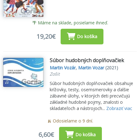
🌴 Máme na sklade, posielame ihneď.
19,20€
Do košíka
Súbor hudobných doplňovačiek
Martin Vozár
,
Martin Vozar
(2021)
Zošit
Súbor hudobných doplňovačiek obsahuje
krížovky, testy, osemsmerovky a ďalšie
zábavné úlohy, v ktorých deti precvičujú
základné hudobné pojmy, znalosti o
skladateľoch a nástrojoch...
Zobraziť viac
🍌 Odosielame o 9 dní.
6,60€
Do košíka