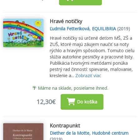
Hravé notičky
Ľudmila Fetteriková
,
EQUILIBRIA
(2019)
Hravé notičky sú určené deťom MŠ, ZŠ a
ZUŠ, ktoré majú záujem naučiť sa noty
rýchlo a hravým spôsobom. Tomuto cieľu
slúžia autorkine pesničky a pracovné listy.
Publikácia tvorivými metódami ponúka
pestrý rad činností: spievanie, maľovanie,
kreslenie a...
Zobraziť viac
🌴 Máme na sklade, posielame ihneď.
12,30€
Do košíka
Kontrapunkt
Diether de la Motte
,
Hudobné centrum
(2019)