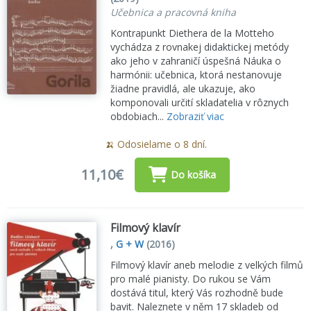
Učebnica a pracovná kniha
Kontrapunkt Diethera de la Motteho
vychádza z rovnakej didaktickej metódy
ako jeho v zahraničí úspešná Náuka o
harmónii: učebnica, ktorá nestanovuje
žiadne pravidlá, ale ukazuje, ako
komponovali určití skladatelia v rôznych
obdobiach...
Zobraziť viac
🍌 Odosielame o 8 dní.
11,10€
Do košíka
Filmový klavír
,
G + W
(2016)
Filmový klavír aneb melodie z velkých filmů
pro malé pianisty. Do rukou se Vám
dostává titul, který Vás rozhodně bude
bavit. Naleznete v něm 17 skladeb od