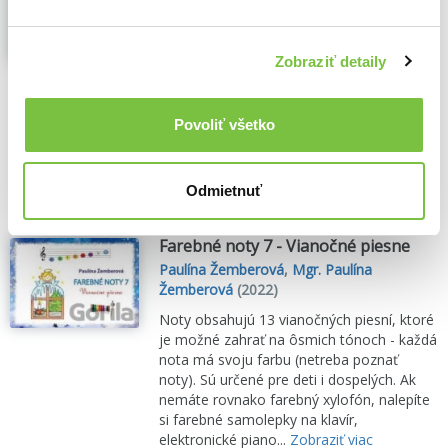
klavírní pedagožky. Svazek obsahuje 37
cvičení autorů jako Czerny, Lemoine či
Duvernoy včetně etud z klavírní školy
Zobraziť detaily
Zdeňka Fibicha a Jana Maláta...
Zobraziť
viac
🍌 Dodanie môže trvať viac ako 30 dní
Povoliť všetko
7,80€
Do košíka
Odmietnuť
Farebné noty 7 - Vianočné piesne
Paulína Žemberová
,
Mgr. Paulína
Žemberová
(2022)
Noty obsahujú 13 vianočných piesní, ktoré
je možné zahrať na ôsmich tónoch - každá
nota má svoju farbu (netreba poznať
noty). Sú určené pre deti i dospelých. Ak
nemáte rovnako farebný xylofón, nalepíte
si farebné samolepky na klavír,
elektronické piano...
Zobraziť viac