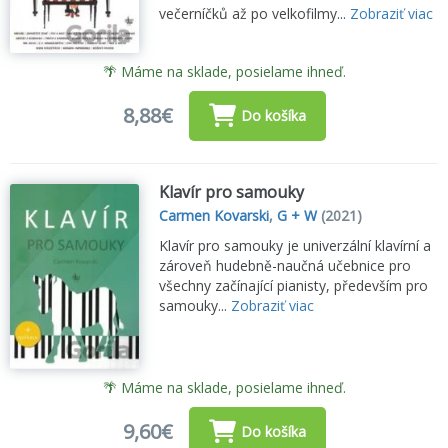
večerníčků až po velkofilmy...
Zobraziť viac
🌴 Máme na sklade, posielame ihneď.
8,88€
Do košíka
Klavír pro samouky
Carmen Kovarski
,
G + W
(2021)
Klavír pro samouky je univerzální klavírní a
zároveň hudebně-naučná učebnice pro
všechny začínající pianisty, především pro
samouky...
Zobraziť viac
🌴 Máme na sklade, posielame ihneď.
9,60€
Do košíka