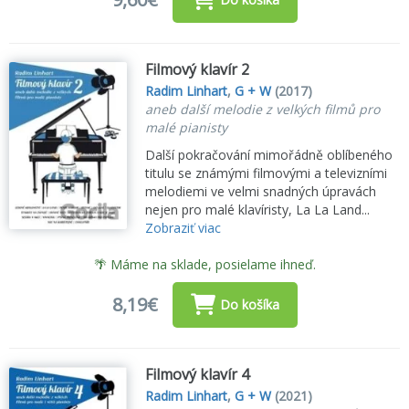
Filmový klavír 2
Radim Linhart
,
G + W
(2017)
aneb další melodie z velkých filmů pro
malé pianisty
Další pokračování mimořádně oblíbeného
titulu se známými filmovými a televizními
melodiemi ve velmi snadných úpravách
nejen pro malé klavíristy, La La Land...
Zobraziť viac
🌴 Máme na sklade, posielame ihneď.
8,19€
Do košíka
Filmový klavír 4
Radim Linhart
,
G + W
(2021)