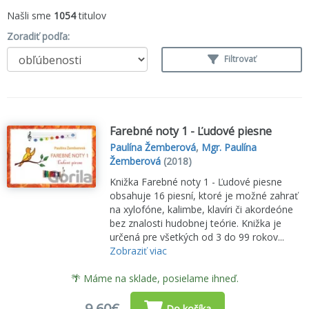
Našli sme
1054
titulov
Zoradiť podľa:
Filtrovať
Farebné noty 1 - Ľudové piesne
Paulína Žemberová
,
Mgr. Paulína
Žemberová
(2018)
Knižka Farebné noty 1 - Ľudové piesne
obsahuje 16 piesní, ktoré je možné zahrať
na xylofóne, kalimbe, klavíri či akordeóne
bez znalosti hudobnej teórie. Knižka je
určená pre všetkých od 3 do 99 rokov...
Zobraziť viac
🌴 Máme na sklade, posielame ihneď.
9,60€
Do košíka