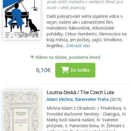
aneb další melodie z vellkých filmů pro
malé i větší pianisty
Další pokračování velmi úspěšné edice s
nejzn. našimi ale i zahraničními film.
melodiemi: Rákosníček, Krkonošské
pohádky, Cirkus Humberto, Nemocnice na
kraji města, Jen počkej, zající, Smolíkovi,
Angelika...
Zobraziť viac
🌴 Máme na sklade, posielame ihneď.
6,10€
Do košíka
Loutna česká / The Czech Lute
Adam Michna
,
Bärenreiter Praha
(2019)
Michna Adam z Otradovic: I. Předmluva, II.
Povolání duchovné Nevěsty - Dialogus, III.
Matky boží slavná nadání, IV. Svatební
prstýnek, V. Panenská láska, VI. Žehnání s