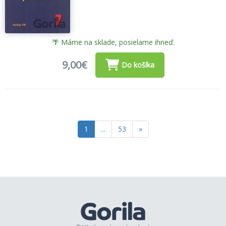
🌴 Máme na sklade, posielame ihneď.
9,00€
Do košíka
1
...
53
»