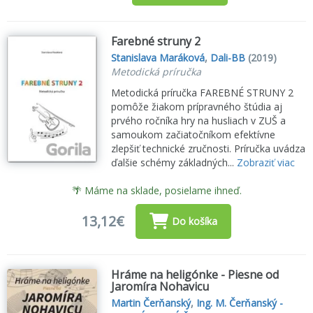
Farebné struny 2
Stanislava Maráková
,
Dali-BB
(2019)
Metodická príručka
Metodická príručka FAREBNÉ STRUNY 2
pomôže žiakom prípravného štúdia aj
prvého ročníka hry na husliach v ZUŠ a
samoukom začiatočníkom efektívne
zlepšiť technické zručnosti. Príručka uvádza
ďalšie schémy základných...
Zobraziť viac
🌴 Máme na sklade, posielame ihneď.
13,12€
Do košíka
Hráme na heligónke - Piesne od
Jaromíra Nohavicu
Martin Čerňanský
,
Ing. M. Čerňanský -