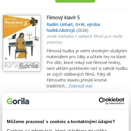
Filmový klavír 5
Radim Linhart
,
G+W, výroba
hudeb.nástrojů
(2026)
aneb melodie z velkých filmů pro malé
pianisty
Filmová hudba je velmi vhodným studijním
materiálem pro žáky a učitele hry na klavír.
Pro děti, které milují své filmové hrdiny,
není větším potěšením než si zahrát hudbu
ze svých oblíbených filmů. Pátý díl
Filmového klavíru přináší kromě
tradičních...
Zobraziť viac
🌴 Máme na sklade, posielame ihneď.
6,20€
Do košíka
Môžeme pracovať s cookies a kontaktnými údajmi?
Cookies sú informácie, ktoré ukladáme do vášho