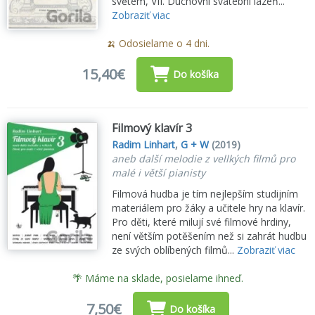
světem, VII. Duchovní svatební lázeň...
Zobraziť viac
🍌 Odosielame o 4 dni.
15,40€
Do košíka
Filmový klavír 3
Radim Linhart
,
G + W
(2019)
aneb další melodie z vellkých filmů pro
malé i větší pianisty
Filmová hudba je tím nejlepším studijním
materiálem pro žáky a učitele hry na klavír.
Pro děti, které milují své filmové hrdiny,
není větším potěšením než si zahrát hudbu
ze svých oblíbených filmů...
Zobraziť viac
🌴 Máme na sklade, posielame ihneď.
7,50€
Do košíka