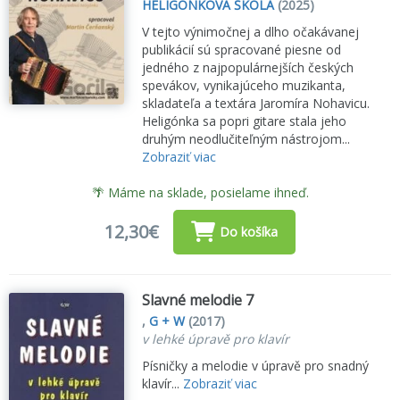
HELIGÓNKOVÁ ŠKOLA
(2025)
V tejto výnimočnej a dlho očakávanej
publikácií sú spracované piesne od
jedného z najpopulárnejších českých
spevákov, vynikajúceho muzikanta,
skladateľa a textára Jaromíra Nohavicu.
Heligónka sa popri gitare stala jeho
druhým neodlučiteľným nástrojom...
Zobraziť viac
🌴 Máme na sklade, posielame ihneď.
12,30€
Do košíka
Slavné melodie 7
,
G + W
(2017)
v lehké úpravě pro klavír
Písničky a melodie v úpravě pro snadný
klavír...
Zobraziť viac