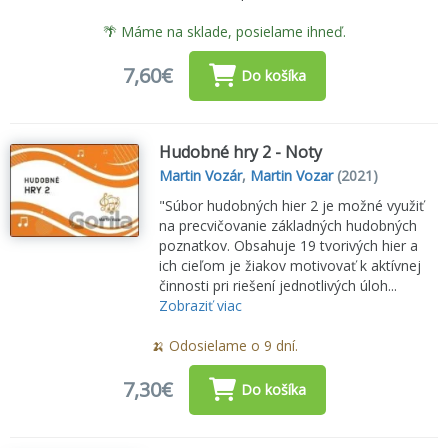
🌴 Máme na sklade, posielame ihneď.
7,60€
Do košíka
Hudobné hry 2 - Noty
Martin Vozár
,
Martin Vozar
(2021)
"Súbor hudobných hier 2 je možné využiť
na precvičovanie základných hudobných
poznatkov. Obsahuje 19 tvorivých hier a
ich cieľom je žiakov motivovať k aktívnej
činnosti pri riešení jednotlivých úloh...
Zobraziť viac
🍌 Odosielame o 9 dní.
7,30€
Do košíka