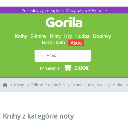
Posledný výpredaj kníh! Zľavy až do 80% tu =>
Knihy
E-knihy
Filmy
Hry
Hudba
Doplnky
Bazár kníh
Akcie
0,00€
Prihlásenie
Knihy
Odborné a náučné
Umenie, dizajn a...
Hudba
Knihy z kategórie noty