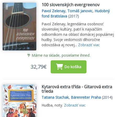
100 slovenských evergreenov
Pavol Zelenay
,
Tomáš Janovic
,
Hudobný
fond Bratislava
(2017)
Pavol Zelenay, legendárna osobnosť
slovenskej kultúry, patrí k najväčším
odborníkom na oblasť domácej populárnej
hudby. Svoje vedomosti dlhoročne
odovzdáva aj novej...
Zobraziť viac
🌴 Máme na sklade, posielame ihneď.
32,79€
Do košíka
Kytarová extra třída - Gitarová extra
trieda
Tatiana Stachak
,
Bärenreiter Praha
(2014)
Hudba, noty.
Zobraziť viac