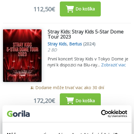
112,50€
Do košíka
Stray Kids: Stray Kids 5-Star Dome
Tour 2023
Stray Kids
,
Bertus
(2024)
2 BD
První koncert Stray Kids v Tokyo Dome je
nyní k dispozici na Blu-ray...
Zobraziť viac
🍌 Dodanie môže trvať viac ako 30 dní
172,20€
Do košíka
Pain: We Come in Peace
Pain
,
Bertus
(2017)