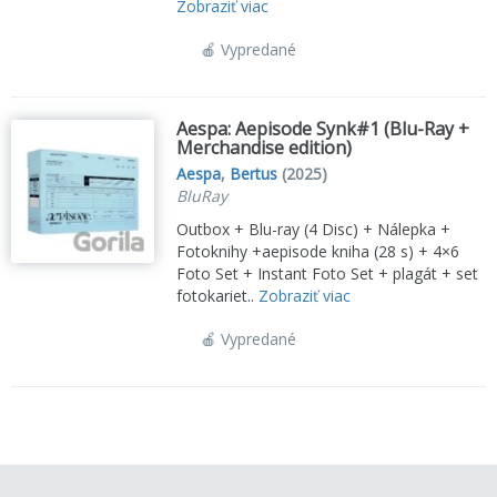
Zobraziť viac
🍎 Vypredané
Aespa: Aepisode Synk#1 (Blu-Ray +
Merchandise edition)
Aespa
,
Bertus
(2025)
BluRay
Outbox + Blu-ray (4 Disc) + Nálepka +
Fotoknihy +aepisode kniha (28 s) + 4×6
Foto Set + Instant Foto Set + plagát + set
fotokariet..
Zobraziť viac
🍎 Vypredané