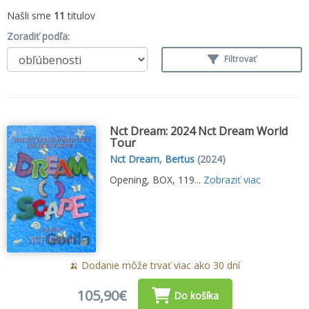
Našli sme
11
titulov
Zoradiť podľa:
Filtrovať
Nct Dream: 2024 Nct Dream World
Tour
Nct Dream
,
Bertus
(2024)
Opening, BOX, 119...
Zobraziť viac
🍌 Dodanie môže trvať viac ako 30 dní
105,90€
Do košíka