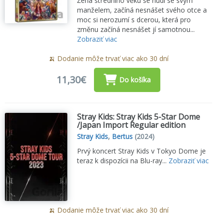
Žena středního věku se nudí se svým
manželem, začíná nesnášet svého otce a
moc si nerozumí s dcerou, která pro
změnu začíná nesnášet jí samotnou...
Zobraziť viac
🍌 Dodanie môže trvať viac ako 30 dní
11,30€
Do košíka
Stray Kids: Stray Kids 5-Star Dome
/Japan Import Regular edition
Stray Kids
,
Bertus
(2024)
Prvý koncert Stray Kids v Tokyo Dome je
teraz k dispozícii na Blu-ray...
Zobraziť viac
🍌 Dodanie môže trvať viac ako 30 dní