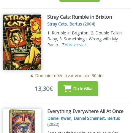
Stray Cats: Rumble in Brixton
Stray Cats
,
Bertus
(2004)
1. Rumble in Brighton, 2. Double Talkin'
Baby, 3. Something's Wrong with My
Radio...
Zobraziť viac
🍌 Dodanie môže trvať viac ako 30 dní
13,30€
Do košíka
Everything Everywhere All At Once
Daniel Kwan
,
Daniel Scheinert
,
Bertus
(2022)