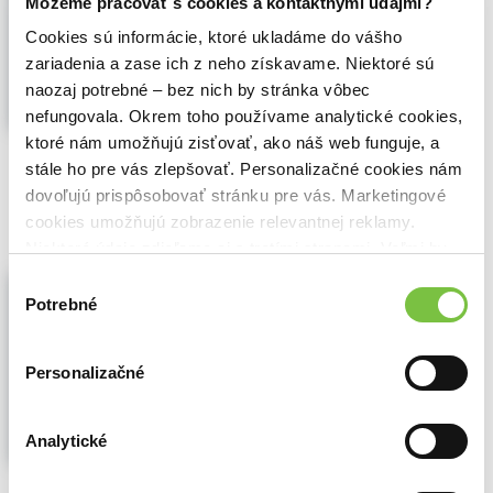
Môžeme pracovať s cookies a kontaktnými údajmi?
01. Let Me Out, 02. Dancing With The
Cookies sú informácie, ktoré ukladáme do vášho
Dead, 03. End Of The Line, ...
Zobraziť viac
zariadenia a zase ich z neho získavame. Niektoré sú
naozaj potrebné – bez nich by stránka vôbec
nefungovala. Okrem toho používame analytické cookies,
ktoré nám umožňujú zisťovať, ako náš web funguje, a
🍌 Dodanie môže trvať viac ako 30 dní
stále ho pre vás zlepšovať. Personalizačné cookies nám
19,20€
dovoľujú prispôsobovať stránku pre vás. Marketingové
Do košíka
cookies umožňujú zobrazenie relevantnej reklamy.
Niektoré údaje zdieľame aj s tretími stranami. Veľmi by
nám pomohlo, keby sme mohli používať všetky tieto
Itzy: 1St World Tour [Checkmate] In
Výber
Japan -Ltd- /Japan Import edition
cookies.
Potrebné
súhlasu
ITZY
,
Bertus
(2023)
ITZY prináša živé video...
Zobraziť viac
Personalizačné
Analytické
🍌 Dodanie môže trvať viac ako 30 dní