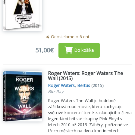
🍌 Odosielame o 6 dní.
51,00€
Do košíka
Roger Waters: Roger Waters The
Wall (2015)
Roger Waters
,
Bertus
(2015)
Blu-Ray
Roger Waters The Wall je hudebně-
zážitková road movie, která zachycuje
světové koncertní turné zakládajícího člena
legendární britské skupiny Pink Floyd v
letech 2010 až 2013. Záběry, pořízené ve
třech městech na dvou kontinentech...