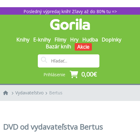
Posledný výpredaj kníh! Zľavy až do 80% tu =>
Knihy
E-knihy
Filmy
Hry
Hudba
Doplnky
Bazár kníh
Akcie
0,00€
Prihlásenie
Vydavateľstvo
Bertus
DVD od vydavateľstva Bertus