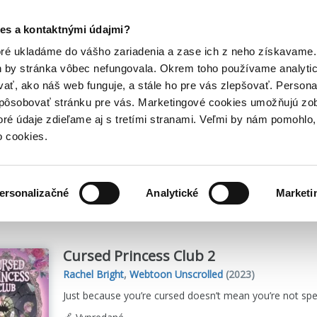
Posledný výpredaj kníh! Zľavy až do 80% tu =>
es a kontaktnými údajmi?
Hry
Hudba
Doplnky
Bazár kníh
oré ukladáme do vášho zariadenia a zase ich z neho získavame.
h by stránka vôbec nefungovala. Okrem toho používame analyti
ať, ako náš web funguje, a stále ho pre vás zlepšovať. Persona
spôsobovať stránku pre vás. Marketingové cookies umožňujú zo
 od vydavateľstva Webtoon Unscrolled
toré údaje zdieľame aj s tretími stranami. Veľmi by nám pomohl
o cookies.
me
1
titulov
ersonalizačné
Analytické
Marketi
Cursed Princess Club 2
Rachel Bright
,
Webtoon Unscrolled
(2023)
Just because you’re cursed doesn’t mean you’re not spec