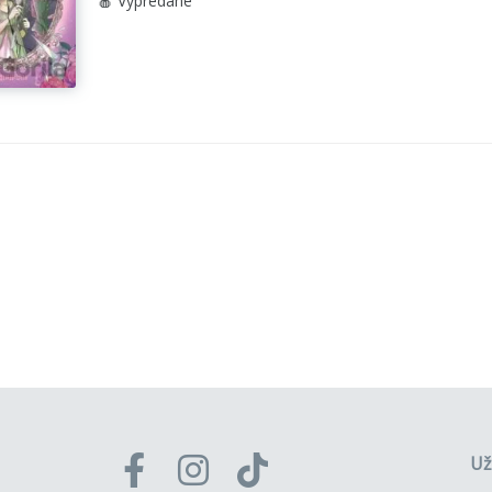
🍎 Vypredané
Už