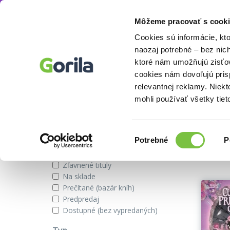
Môžeme pracovať s cooki
Vydavateľstvo
Webtoon Unscrolled
Knihy
E-knihy
Filmy
Cookies sú informácie, kt
naozaj potrebné – bez nic
ktoré nám umožňujú zisťov
cookies nám dovoľujú pri
Knihy od autora Rachel Bright
relevantnej reklamy. Niek
mohli používať všetky tiet
Zobraziť iba
Výber
Našli s
Potrebné
P
súhlasu
Novinky
Zľavnené tituly
Na sklade
Prečítané (bazár kníh)
Predpredaj
Dostupné (bez vypredaných)