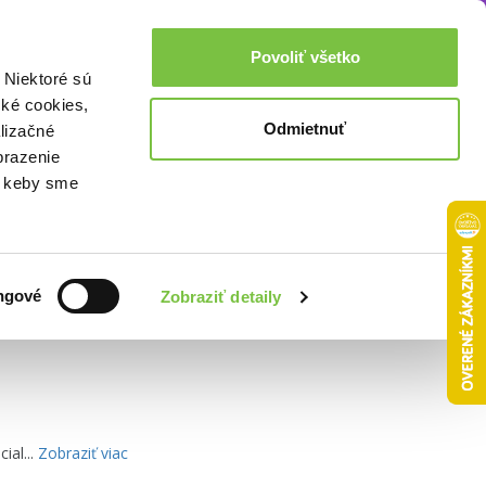
Akcie a zľavy
0,00€
Povoliť všetko
Prihlásenie
 Niektoré sú
cké cookies,
Odmietnuť
lizačné
brazenie
o, keby sme
Zoradiť podľa:
ngové
Zobraziť detaily
ial...
Zobraziť viac