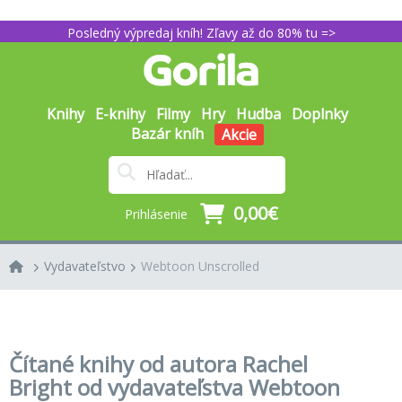
Posledný výpredaj kníh! Zľavy až do 80% tu =>
Knihy
E-knihy
Filmy
Hry
Hudba
Doplnky
Bazár kníh
Akcie
0,00€
Prihlásenie
Vydavateľstvo
Webtoon Unscrolled
Čítané knihy od autora Rachel
Bright od vydavateľstva Webtoon