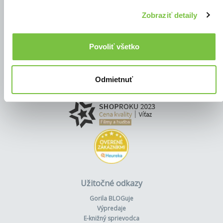
Zobraziť detaily
Povoliť všetko
Odmietnuť
Užitočné odkazy
Gorila BLOGuje
Výpredaje
E-knižný sprievodca