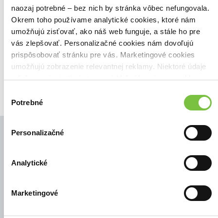
naozaj potrebné – bez nich by stránka vôbec nefungovala.
Našli sme
0
titulov
Okrem toho používame analytické cookies, ktoré nám
Zoradiť podľa:
umožňujú zisťovať, ako náš web funguje, a stále ho pre
vás zlepšovať. Personalizačné cookies nám dovoľujú
Filtrovať
prispôsobovať stránku pre vás. Marketingové cookies
umožňujú zobrazenie relevantnej reklamy. Niektoré údaje
zdieľame aj s tretími stranami. Veľmi by nám pomohlo,
keby sme mohli používať všetky tieto cookies.
Výber
Potrebné
súhlasu
Personalizačné
Analytické
© Všetky práva vyhradené
Marketingové