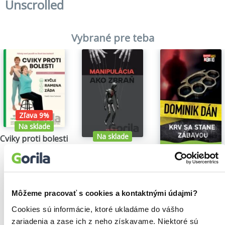
Unscrolled
Vybrané pre teba
Zľava 9%
Na sklade
Na sklade
Cviky proti bolesti 1.
Manipulácia ako zbraň
Hana Toufarová
24,30€
Tomáš Vepi
Krv sa stane zába
15,79€
Dominik Dán
14,35€
Môžeme pracovať s cookies a kontaktnými údajmi?
Cookies sú informácie, ktoré ukladáme do vášho
zariadenia a zase ich z neho získavame. Niektoré sú