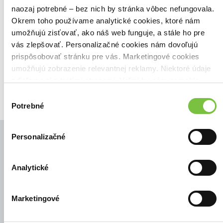
naozaj potrebné – bez nich by stránka vôbec nefungovala.
Našli sme
0
titulov
Okrem toho používame analytické cookies, ktoré nám
Zoradiť podľa:
umožňujú zisťovať, ako náš web funguje, a stále ho pre
vás zlepšovať. Personalizačné cookies nám dovoľujú
Filtrovať
prispôsobovať stránku pre vás. Marketingové cookies
umožňujú zobrazenie relevantnej reklamy. Niektoré údaje
zdieľame aj s tretími stranami. Veľmi by nám pomohlo,
keby sme mohli používať všetky tieto cookies.
Výber
Potrebné
súhlasu
Personalizačné
Analytické
© Všetky práva vyhradené
Marketingové