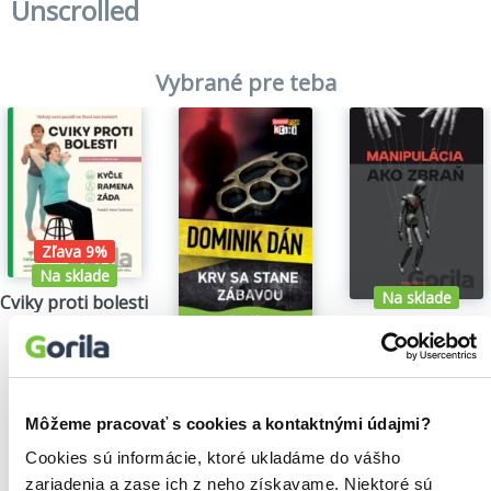
Unscrolled
Vybrané pre teba
Zľava 9%
Na sklade
Na sklade
Cviky proti bolesti 1.
Manipulácia ako 
Hana Toufarová
24,30€
Tomáš Vepi
Krv sa stane zábavou
15,79€
Dominik Dán
14,35€
Môžeme pracovať s cookies a kontaktnými údajmi?
Cookies sú informácie, ktoré ukladáme do vášho
zariadenia a zase ich z neho získavame. Niektoré sú