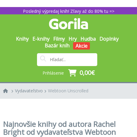
Posledný výpredaj kníh! Zľavy až do 80% tu =>
Knihy
E-knihy
Filmy
Hry
Hudba
Doplnky
Bazár kníh
Akcie
0,00€
Prihlásenie
Vydavateľstvo
Webtoon Unscrolled
Najnovšie knihy od autora Rachel
Bright od vydavateľstva Webtoon