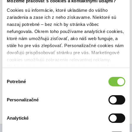
Môžeme pracovať s cookies a kontaktnými údajmi?
Cookies sú informácie, ktoré ukladáme do vášho
Nočná hliadka (e-kniha)
zariadenia a zase ich z neho získavame. Niektoré sú
Patrick Modiano
,
Marenčin PT
(2025)
naozaj potrebné – bez nich by stránka vôbec
Ako sa stať zradcom a ako ním nebyť?
nefungovala. Okrem toho používame analytické cookies,
To je otázka, ktorú si kladie hrdina
ktoré nám umožňujú zisťovať, ako náš web funguje, a
príbehu, ktorý zároveň pracuje pre
francúzske Gestapo aj odbojovú sieť.
stále ho pre vás zlepšovať. Personalizačné cookies nám
Táto dilema ho privedie k mučeníctvu,
dovoľujú prispôsobovať stránku pre vás. Marketingové
jedinému možnému úniku...
Zobraziť viac
cookies umožňujú zobrazenie relevantnej reklamy.
Niektoré údaje zdieľame aj s tretími stranami. Veľmi by
nám pomohlo, keby sme mohli používať všetky tieto
🌴 Okamžite na stiahnutie
Výber
cookies.
Potrebné
súhlasu
13,76€
Do košíka
Personalizačné
Analytické