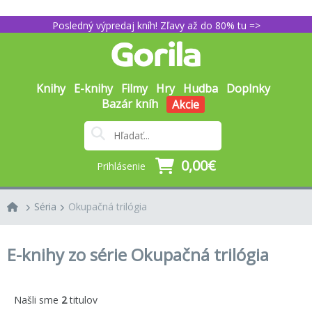
Posledný výpredaj kníh! Zľavy až do 80% tu =>
Knihy
E-knihy
Filmy
Hry
Hudba
Doplnky
Bazár kníh
Akcie
0,00€
Prihlásenie
Séria
Okupačná trilógia
E-knihy zo série Okupačná trilógia
Našli sme
2
titulov