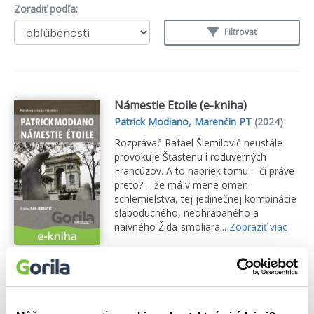
Zoradiť podľa:
Filtrovať
Námestie Etoile (e-kniha)
Patrick Modiano
,
Marenčin PT
(2024)
Rozprávač Rafael Šlemilovič neustále
provokuje Šťastenu i roduverných
Francúzov. A to napriek tomu – či práve
preto? – že má v mene omen
schlemielstva, tej jedinečnej kombinácie
slaboduchého, neohrabaného a
naivného Žida-smoliara...
Zobraziť viac
🌴 Okamžite na stiahnutie
11,78€
Do košíka