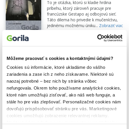
To je otázka, ktorú si kladie hrdina
príbehu, ktorý zároveň pracuje pre
francúzske Gestapo aj odbojovú sieť.
Táto dilema ho privedie k mučeníctvu,
jedinému možnému úniku...
Zobraziť viac
🌴 Okamžite na stiahnutie
13,76€
Do košíka
Môžeme pracovať s cookies a kontaktnými údajmi?
Cookies sú informácie, ktoré ukladáme do vášho
zariadenia a zase ich z neho získavame. Niektoré sú
Nočná hliadka
naozaj potrebné – bez nich by stránka vôbec
Patrick Modiano
,
Marenčin PT
(2026)
nefungovala. Okrem toho používame analytické cookies,
Ako sa stať zradcom a ako ním nebyť?
ktoré nám umožňujú zisťovať, ako náš web funguje, a
To je otázka, ktorú si kladie hrdina
stále ho pre vás zlepšovať. Personalizačné cookies nám
príbehu, ktorý zároveň pracuje pre
dovoľujú prispôsobovať stránku pre vás. Marketingové
francúzske Gestapo aj odbojovú sieť.
cookies umožňujú zobrazenie relevantnej reklamy.
Táto dilema ho privedie k mučeníctvu,
jedinému možnému úniku...
Zobraziť viac
Niektoré údaje zdieľame aj s tretími stranami. Veľmi by