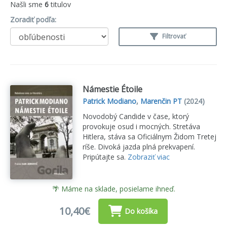
Našli sme
6
titulov
Zoradiť podľa:
Filtrovať
Námestie Étoile
Patrick Modiano
,
Marenčin PT
(2024)
Novodobý Candide v čase, ktorý
provokuje osud i mocných. Stretáva
Hitlera, stáva sa Oficiálnym Židom Tretej
ríše. Divoká jazda plná prekvapení.
Pripútajte sa.
Zobraziť viac
🌴 Máme na sklade, posielame ihneď.
10,40€
Do košíka