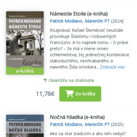
Námestie Etoile (e-kniha)
Patrick Modiano
,
Marenčin PT
(2024)
Rozprávač Rafael Šlemilovič neustále
provokuje Šťastenu i roduverných
Francúzov. A to napriek tomu – či práve
preto? – že má v mene omen
schlemielstva, tej jedinečnej kombinácie
slaboduchého, neohrabaného a
naivného Žida-smoliara...
Zobraziť viac
🌴 Okamžite na stiahnutie
11,78€
Do košíka
Nočná hliadka (e-kniha)
Patrick Modiano
,
Marenčin PT
(2025)
Ako sa stať zradcom a ako ním nebyť?