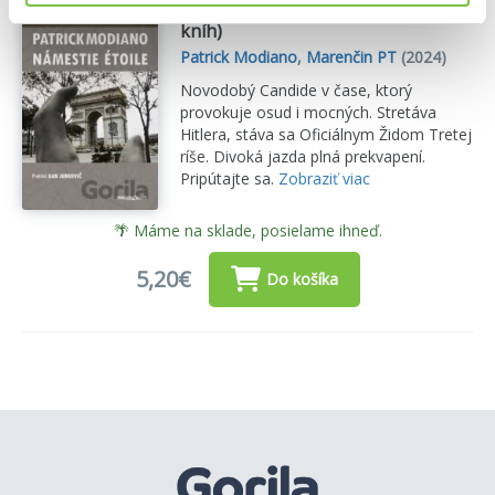
Námestie Étoile - prečítaná (bazár
kníh)
Patrick Modiano
,
Marenčin PT
(2024)
Novodobý Candide v čase, ktorý
provokuje osud i mocných. Stretáva
Hitlera, stáva sa Oficiálnym Židom Tretej
ríše. Divoká jazda plná prekvapení.
Pripútajte sa.
Zobraziť viac
🌴 Máme na sklade, posielame ihneď.
5,20€
Do košíka