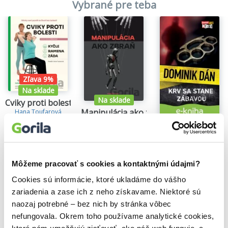
Vybrané pre teba
Zľava 9%
Na sklade
Na sklade
Cviky proti bolesti 1.
Manipulácia ako zbraň
Hana Toufarová
24,30€
Tomáš Vepi
Krv sa stane zába
15,79€
Dominik Dán
14,35€
Môžeme pracovať s cookies a kontaktnými údajmi?
Cookies sú informácie, ktoré ukladáme do vášho
zariadenia a zase ich z neho získavame. Niektoré sú
Našli sme
0
titulov
naozaj potrebné – bez nich by stránka vôbec
nefungovala. Okrem toho používame analytické cookies,
Zoradiť podľa: