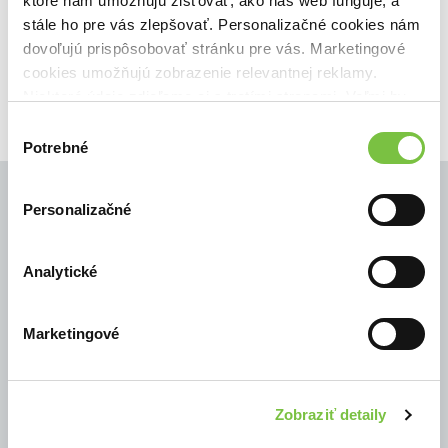
ktoré nám umožňujú zisťovať, ako náš web funguje, a
Filtrovať
stále ho pre vás zlepšovať. Personalizačné cookies nám
dovoľujú prispôsobovať stránku pre vás. Marketingové
cookies umožňujú zobrazenie relevantnej reklamy.
Niektoré údaje zdieľame aj s tretími stranami. Veľmi by
nám pomohlo, keby sme mohli používať všetky tieto
Výber
cookies.
Potrebné
súhlasu
Personalizačné
© Všetky práva vyhradené
Analytické
Marketingové
Zobraziť detaily