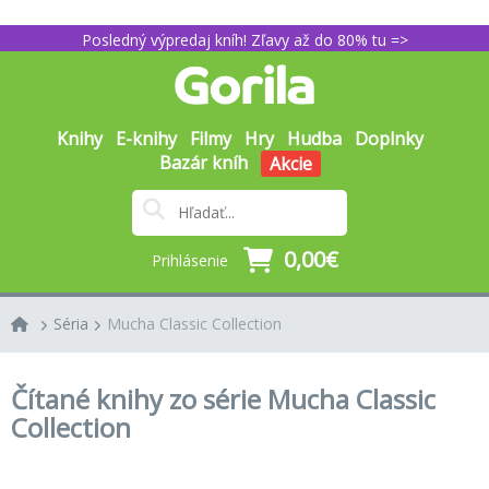
Posledný výpredaj kníh! Zľavy až do 80% tu =>
Knihy
E-knihy
Filmy
Hry
Hudba
Doplnky
Bazár kníh
Akcie
0,00€
Prihlásenie
Séria
Mucha Classic Collection
Čítané knihy zo série Mucha Classic
Collection