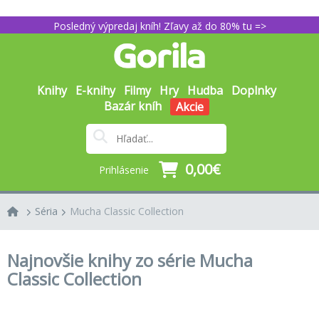
Posledný výpredaj kníh! Zľavy až do 80% tu =>
Knihy
E-knihy
Filmy
Hry
Hudba
Doplnky
Bazár kníh
Akcie
0,00€
Prihlásenie
Séria
Mucha Classic Collection
Najnovšie knihy zo série Mucha
Classic Collection