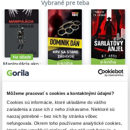
Vybrané pre teba
Na sklade
Manipulácia ako zbraň
Tomáš Vepi
Šarlátový anjel
Krv sa stane zábavou
15,79€
S.T. Abby
Dominik Dán
5,84€
14,35€
Môžeme pracovať s cookies a kontaktnými údajmi?
Cookies sú informácie, ktoré ukladáme do vášho
zariadenia a zase ich z neho získavame. Niektoré sú
Našli sme
0
titulov
naozaj potrebné – bez nich by stránka vôbec
nefungovala. Okrem toho používame analytické cookies,
Zoradiť podľa: