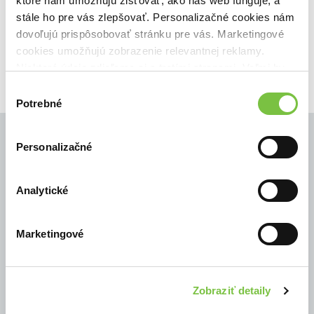
ktoré nám umožňujú zisťovať, ako náš web funguje, a
Filtrovať
stále ho pre vás zlepšovať. Personalizačné cookies nám
dovoľujú prispôsobovať stránku pre vás. Marketingové
cookies umožňujú zobrazenie relevantnej reklamy.
Niektoré údaje zdieľame aj s tretími stranami. Veľmi by
nám pomohlo, keby sme mohli používať všetky tieto
Výber
cookies.
Potrebné
súhlasu
Personalizačné
© Všetky práva vyhradené
Analytické
Marketingové
Zobraziť detaily