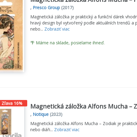
,
Presco Group
(2017)
Magnetická záložka je praktický a funkční dárek vhodn
hravý design byl vytvořený podle aktuálních trendů a p
nebo...
Zobraziť viac
🌴 Máme na sklade, posielame ihneď.
Zľava 16%
Magnetická záložka Alfons Mucha – 
,
Notique
(2023)
Magnetická záložka Alfons Mucha – Zodiak je praktick
nebo diáři...
Zobraziť viac