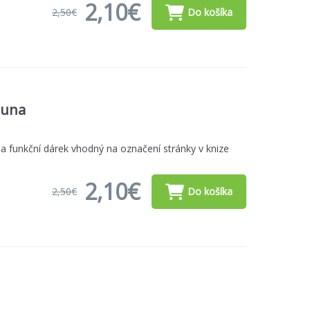
2,10€
2,50€
Do košíka
Luna
a funkční dárek vhodný na označení stránky v knize
2,10€
2,50€
Do košíka