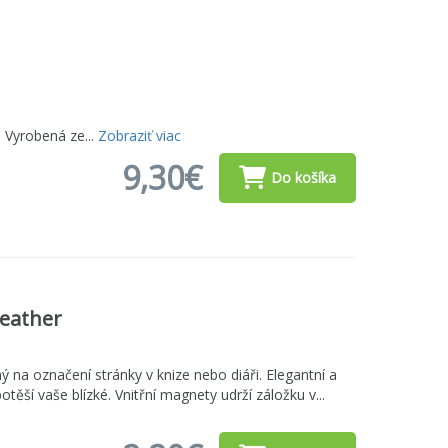
 Vyrobená ze...
Zobraziť viac
9,30€
Do košíka
Feather
ý na označení stránky v knize nebo diáři. Elegantní a
těší vaše blízké. Vnitřní magnety udrží záložku v...