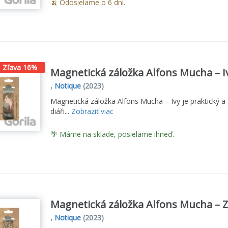
🍌 Odosielame o 6 dní.
Zľava 16%
Magnetická záložka Alfons Mucha – I
,
Notique
(2023)
Magnetická záložka Alfons Mucha – Ivy je praktický a
diáři...
Zobraziť viac
🌴 Máme na sklade, posielame ihneď.
Magnetická záložka Alfons Mucha – 
,
Notique
(2023)