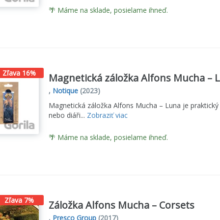
🌴 Máme na sklade, posielame ihneď.
Zľava 16%
Magnetická záložka Alfons Mucha – 
,
Notique
(2023)
Magnetická záložka Alfons Mucha – Luna je praktický 
nebo diáři...
Zobraziť viac
🌴 Máme na sklade, posielame ihneď.
Zľava 7%
Záložka Alfons Mucha – Corsets
,
Presco Group
(2017)