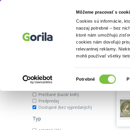
Môžeme pracovať s cooki
Séria
Mucha Classic Collection
Knihy
E-knihy
Filmy
Cookies sú informácie, kt
naozaj potrebné – bez nic
ktoré nám umožňujú zisťov
Knihy zo série Mucha Classic Co
cookies nám dovoľujú pri
relevantnej reklamy. Niek
mohli používať všetky tiet
Zobraziť iba
Našli 
Novinky
Výber
Potrebné
P
Zľavnené tituly
súhlasu
Na sklade
Prečítané (bazár kníh)
Predpredaj
Dostupné (bez vypredaných)
Typ