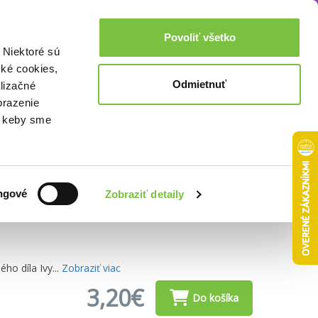
Akcie a zľavy
0,00€
Povoliť všetko
Prihlásenie
 Niektoré sú
cké cookies,
Odmietnuť
lizačné
brazenie
o, keby sme
Zoradiť podľa:
ngové
Zobraziť detaily
o díla Ivy...
Zobraziť viac
3,20€
Do košíka