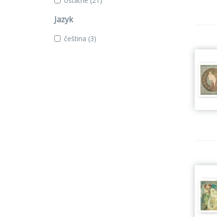
ostatné
(21)
Jazyk
čeština
(3)