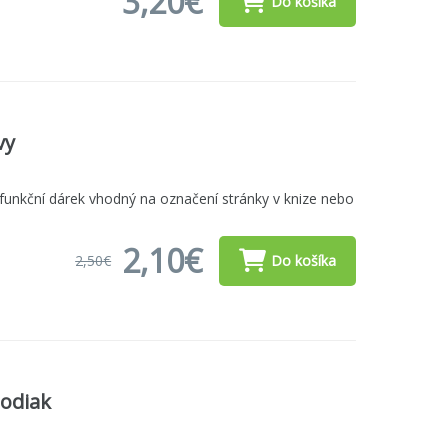
3,20€
Do košíka
vy
 funkční dárek vhodný na označení stránky v knize nebo
2,10€
2,50€
Do košíka
Zodiak