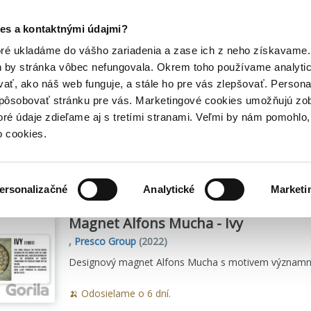
Posledný výpredaj kníh! Zľavy až do 80% tu =>
es a kontaktnými údajmi?
Hry
Hudba
Doplnky
Bazár kníh
oré ukladáme do vášho zariadenia a zase ich z neho získavame.
h by stránka vôbec nefungovala. Okrem toho používame analyti
ať, ako náš web funguje, a stále ho pre vás zlepšovať. Persona
llection
spôsobovať stránku pre vás. Marketingové cookies umožňujú zo
toré údaje zdieľame aj s tretími stranami. Veľmi by nám pomohl
o cookies.
sme
21
titulov
ersonalizačné
Analytické
Marketi
Magnet Alfons Mucha - Ivy
,
Presco Group
(2022)
Designový magnet Alfons Mucha s motivem významnéh
🍌 Odosielame o 6 dní.