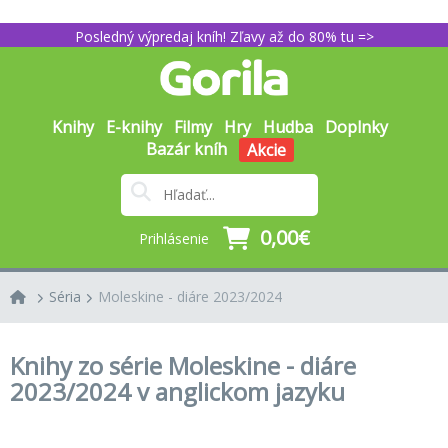
Posledný výpredaj kníh! Zľavy až do 80% tu =>
Knihy
E-knihy
Filmy
Hry
Hudba
Doplnky
Bazár kníh
Akcie
0,00€
Prihlásenie
Séria
Moleskine - diáre 2023/2024
Knihy zo série Moleskine - diáre
2023/2024 v anglickom jazyku