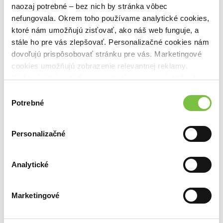
naozaj potrebné – bez nich by stránka vôbec
🍎 Vypredané
nefungovala. Okrem toho používame analytické cookies,
ktoré nám umožňujú zisťovať, ako náš web funguje, a
stále ho pre vás zlepšovať. Personalizačné cookies nám
Moleskine – 18-mesačný modrý
dovoľujú prispôsobovať stránku pre vás. Marketingové
plánovací diár 2023/2024
cookies umožňujú zobrazenie relevantnej reklamy.
,
Moleskine
(2023)
Niektoré údaje zdieľame aj s tretími stranami. Veľmi by
týždenný, stredný, mäkká väzba
nám pomohlo, keby sme mohli používať všetky tieto
Výber
Tradičný týždenný diár značky Moleskine
cookies.
Potrebné
súhlasu
na 1,5 roka, ktorý Vám poslúži od júla
2023 do decembra 2024...
Zobraziť viac
Personalizačné
🍎 Vypredané
Analytické
Marketingové
Moleskine – 18-mesačný modrý
plánovací diár 2023/2024
,
Moleskine
(2023)