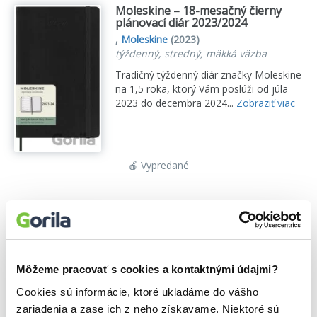
Moleskine – 18-mesačný čierny
plánovací diár 2023/2024
,
Moleskine
(2023)
týždenný, stredný, mäkká väzba
Tradičný týždenný diár značky Moleskine
na 1,5 roka, ktorý Vám poslúži od júla
2023 do decembra 2024...
Zobraziť viac
🍎 Vypredané
Moleskine – 18-mesačný čierny
plánovací diár 2023/2024
,
Moleskine
(2023)
týždenný, veľký, pevná väzba
Môžeme pracovať s cookies a kontaktnými údajmi?
Tradičný týždenný diár značky Moleskine
Cookies sú informácie, ktoré ukladáme do vášho
na 1,5 roka, ktorý Vám poslúži od júla
2023 do decembra 2024...
Zobraziť viac
zariadenia a zase ich z neho získavame. Niektoré sú